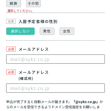
親族
その他
選択してください。
入居予定者様
の性別
任意
選択しない
男性
女性
メールアドレス
必須
メールアドレス
必須
(確認用)
介護スタッフにご自宅に来てもらい
日帰りで使いたいですか？
ご自宅で生活しながら介護サービス
要介護認定を受け、要支援１～２、
要支援１～２・要介護１～２です
たいですか？
認知症の診断を受けていますか？
一時的に宿泊したいですか？
を使いたいですか？
要介護１～５、
いずれかの判定を受
あなたに適しているのは?
現在、日常生活を送るうえで誰かの
か？
介護施設へ通いたいですか？
または物忘れなど認知症の疑いはあ
老人ホームなどの施設に移り住みた
けていますか？
介護などサポートが必要ですか？
申込が完了すると自動メールが届きます。
「@sykz.co.jp」
か
要介護３～５ですか？
りますか？
いですか？
らのメールを受信できるようドメイン受信設定をお願いしま