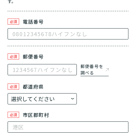
す。
介護保険サービスは20種類以上あり、それぞれ
用途やご利用目的が違います。
「どのサービスを使ったらいいのかわからな
電話番号
必須
い!」という方は、
まずはどんなサービスがあ
なたに適しているのか簡単にチェックしてみま
はい
必要
要支援１～２
しょう!
最大4つの質問に答えていただくだけ
はい
自宅で生活しながら
要介護１～２
で、おすすめの介護保険サービスを紹介しま
日帰りで使いたい
使いたい
通いたい
す。
いいえ or
郵便番号
必須
必要ない
いいえ
非該当(自立)
要介護３～５
郵便番号を
施設へ移り住みたい
一時的に宿泊したい
と判定された
診断スタート
来てもらいたい
調べる
都道府県
必須
市区郡町村
必須