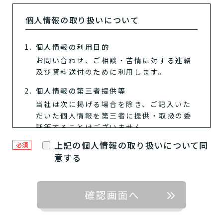
個人情報の取り扱いについて
個人情報の利用目的
お問い合わせ、ご相談・苦情に対する連絡
及び資料送付のために利用します。
個人情報の第三者提供等
当社は次に掲げる場合を除き、ご記入いた
だいた個人情報を第三者に提供・取扱の委
託等することはございません。
上記の個人情報の取り扱いについて同
必須
1つ前に戻る
1つ前に戻る
1つ前に戻る
1つ前に戻る
1つ前に戻る
1つ前に戻る
1つ前に戻る
閉じる
介護診断を終了
介護診断を終了
介護診断を終了
介護診断を終了
介護診断を終了
介護診断を終了
介護診断を終了
ご本人様の同意がある場合
意する
法令に基づく場合
人の生命、身体または財産の保護の
ために必要がある場合であって、ご
本人様の同意を得ることが困難であ
るとき