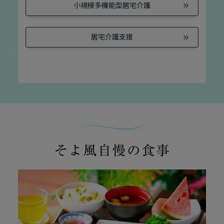
りますか？
いですか？
小規模多機能型居宅介護
介護保険サービスは20種類以上あり、それぞれ
用途やご利用目的が違います。
居宅介護支援
「どのサービスを使ったらいいのかわからな
い!」という方は、
まずはどんなサービスがあ
なたに適しているのか簡単にチェックしてみま
はい
必要
要支援１～２
しょう!
最大4つの質問に答えていただくだけ
はい
自宅で生活しながら
要介護１～２
で、おすすめの介護保険サービスを紹介しま
日帰りで使いたい
使いたい
通いたい
す。
いいえ or
必要ない
いいえ
非該当（自立）
要介護３～５
施設へ移り住みたい
一時的に宿泊したい
と判定された
診断スタート
来てもらいたい