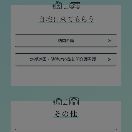
訪問介護
定期巡回・随時対応型訪
問介護看護
介護スタッフにご自宅に来てもらい
日帰りで使いたいですか？
ご自宅で生活しながら介護サービス
要介護認定を受け、要支援１～２、
要支援１～２・要介護１～２です
たいですか？
認知症の診断を受けていますか？
一時的に宿泊したいですか？
を使いたいですか？
要介護１～５、
いずれかの判定を受
あなたに適しているのは?
現在、日常生活を送るうえで誰かの
か？
介護施設へ通いたいですか？
または物忘れなど認知症の疑いはあ
老人ホームなどの施設に移り住みた
けていますか？
介護などサポートが必要ですか？
要介護３～５ですか？