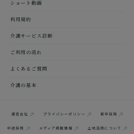
1つ前に戻る
1つ前に戻る
1つ前に戻る
1つ前に戻る
1つ前に戻る
1つ前に戻る
1つ前に戻る
閉じる
介護診断を終了
介護診断を終了
介護診断を終了
介護診断を終了
介護診断を終了
介護診断を終了
介護診断を終了
ショート動画
利用規約
介護サービス診断
ご利用の流れ
よくあるご質問
介護の基本
運営会社
プライバシーポリシー
新卒採用
中途採用
メディア掲載情報
土地活用について