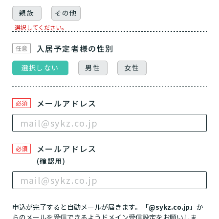
親族
その他
選択してください。
入居予定者様
の性別
任意
介護スタッフにご自宅に来てもらい
日帰りで使いたいですか？
ご自宅で生活しながら介護サービス
要介護認定を受け、要支援１～２、
選択しない
男性
女性
要支援１～２・要介護１～２です
たいですか？
認知症の診断を受けていますか？
一時的に宿泊したいですか？
を使いたいですか？
要介護１～５、
いずれかの判定を受
あなたに適しているのは?
現在、日常生活を送るうえで誰かの
か？
介護施設へ通いたいですか？
または物忘れなど認知症の疑いはあ
老人ホームなどの施設に移り住みた
けていますか？
介護などサポートが必要ですか？
要介護３～５ですか？
りますか？
いですか？
メールアドレス
必須
介護保険サービスは20種類以上あり、それぞれ
用途やご利用目的が違います。
「どのサービスを使ったらいいのかわからな
メールアドレス
必須
い!」という方は、
まずはどんなサービスがあ
(確認用)
なたに適しているのか簡単にチェックしてみま
はい
必要
要支援１～２
しょう!
最大4つの質問に答えていただくだけ
はい
自宅で生活しながら
要介護１～２
で、おすすめの介護保険サービスを紹介しま
日帰りで使いたい
使いたい
通いたい
す。
いいえ or
必要ない
申込が完了すると自動メールが届きます。
「@sykz.co.jp」
か
いいえ
非該当(自立)
要介護３～５
らのメールを受信できるようドメイン受信設定をお願いしま