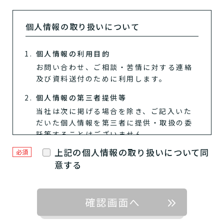
個人情報の取り扱いについて
個人情報の利用目的
お問い合わせ、ご相談・苦情に対する連絡
及び資料送付のために利用します。
個人情報の第三者提供等
当社は次に掲げる場合を除き、ご記入いた
だいた個人情報を第三者に提供・取扱の委
託等することはございません。
1つ前に戻る
1つ前に戻る
1つ前に戻る
1つ前に戻る
1つ前に戻る
1つ前に戻る
1つ前に戻る
閉じる
介護診断を終了
介護診断を終了
介護診断を終了
介護診断を終了
介護診断を終了
介護診断を終了
介護診断を終了
上記の個人情報の取り扱いについて同
必須
ご本人様の同意がある場合
意する
法令に基づく場合
人の生命、身体または財産の保護の
ために必要がある場合であって、ご
本人様の同意を得ることが困難であ
るとき