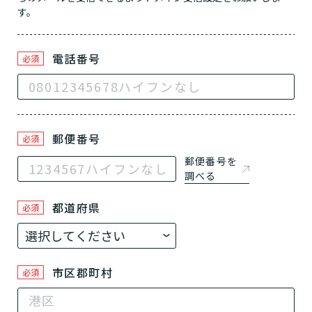
施設へ移り住みたい
一時的に宿泊したい
と判定された
診断スタート
来てもらいたい
す。
電話番号
必須
郵便番号
必須
郵便番号を
調べる
都道府県
必須
市区郡町村
必須