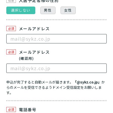
入居予定者様
の性別
任意
「どのサービスを使ったらいいのかわからな
い!」という方は、
まずはどんなサービスがあ
選択しない
男性
女性
なたに適しているのか簡単にチェックしてみま
はい
必要
要支援１～２
しょう!
最大4つの質問に答えていただくだけ
はい
自宅で生活しながら
要介護１～２
で、おすすめの介護保険サービスを紹介しま
メールアドレス
日帰りで使いたい
必須
使いたい
通いたい
す。
いいえ or
必要ない
いいえ
非該当(自立)
要介護３～５
施設へ移り住みたい
一時的に宿泊したい
と判定された
診断スタート
来てもらいたい
メールアドレス
必須
(確認用)
申込が完了すると自動メールが届きます。
「@sykz.co.jp」
か
らのメールを受信できるようドメイン受信設定をお願いしま
す。
電話番号
必須