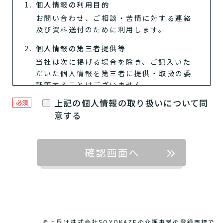
個人情報の利用目的
お問い合わせ、ご相談・苦情に対する連絡
及び資料送付のために利用します。
個人情報の第三者提供等
当社は次に掲げる場合を除き、ご記入いた
1つ前に戻る
1つ前に戻る
1つ前に戻る
1つ前に戻る
1つ前に戻る
1つ前に戻る
1つ前に戻る
閉じる
介護診断を終了
介護診断を終了
介護診断を終了
介護診断を終了
介護診断を終了
介護診断を終了
介護診断を終了
だいた個人情報を第三者に提供・取扱の委
託等することはございません。
上記の個人情報の取り扱いについて同
必須
ご本人様の同意がある場合
意する
法令に基づく場合
人の生命、身体または財産の保護の
ために必要がある場合であって、ご
本人様の同意を得ることが困難であ
るとき
公衆衛生の向上または児童の健全な
育成の推進のために特に必要がある
場合であって、ご本人様の同意を得
ることが困難であるとき
そよ風は株式会社SOYOKAZEの介護事業の登録商標で