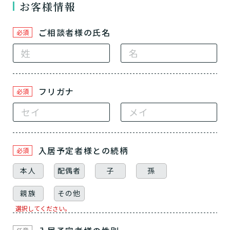
お客様情報
ご相談者様の氏名
必須
フリガナ
必須
介護スタッフにご自宅に来てもらい
入居予定者様
との続柄
必須
日帰りで使いたいですか？
ご自宅で生活しながら介護サービス
要介護認定を受け、要支援１～２、
要支援１～２・要介護１～２です
たいですか？
認知症の診断を受けていますか？
一時的に宿泊したいですか？
を使いたいですか？
要介護１～５、
いずれかの判定を受
あなたに適しているのは?
本人
配偶者
子
孫
現在、日常生活を送るうえで誰かの
か？
介護施設へ通いたいですか？
または物忘れなど認知症の疑いはあ
老人ホームなどの施設に移り住みた
けていますか？
介護などサポートが必要ですか？
要介護３～５ですか？
親族
その他
りますか？
いですか？
選択してください。
介護保険サービスは20種類以上あり、それぞれ
用途やご利用目的が違います。