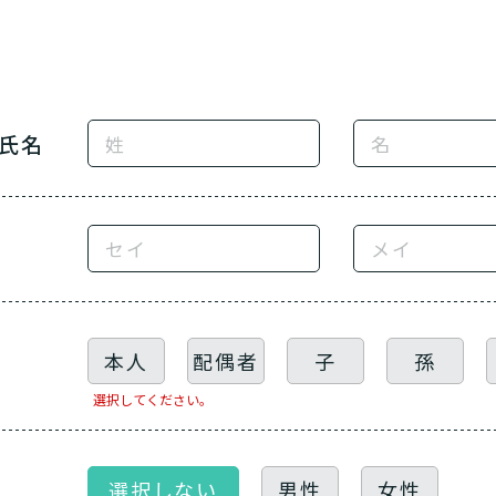
あなたに適しているのは?
ッフにご自宅に来てもらいた
氏名
日帰りで使いたいですか？
定を受け、要支援１～２、要介
支援１～２・要介護１～２です
活しながら介護サービスを使い
認知症の診断を受けていますか
を送るうえで誰かの介護などサ
介護施設へ通いたいですか？
一時的に宿泊したいですか？
ずれかの判定を受けています
要介護３～５ですか？
ームなどの施設に移り住みたい
物忘れなど認知症の疑いはあり
か？
サービスは20種類以上あり、それぞれ用途やご利用目的が
「どのサービスを使ったらいいのかわからない!」という方は
んなサービスがあなたに適しているのか簡単にチェックして
本人
配偶者
子
孫
質問に答えていただくだけで、おすすめの介護保険サービス
選択してください。
必要
必要な
支援１～２
いいえ o
活しながら
はい
はい
使いたい
施設へ移り住
要介護３
いいえ
介護１～２
非該当(自立)
と判
りで使いたい
一時的に宿泊
診断スタート
選択しない
男性
女性
通いたい
来てもらい