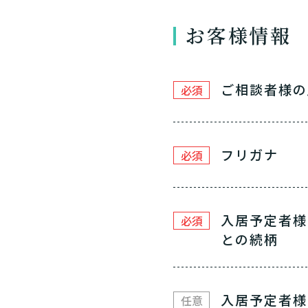
お客様情報
介護スタ
ご相談者様の
必須
要介護認
要
ご自宅で生
現在、日常生活
い
老人ホ
または
フリガナ
必須
介護保険
入居予定者様
まずはど
必須
との続柄
最大4つの
要
自宅で生
要
日帰
入居予定者様
任意