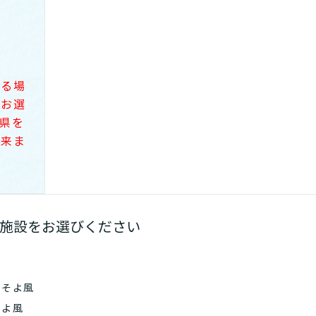
れる場
をお選
県を
出来ま
施設
をお選びください
クそよ風
そよ風