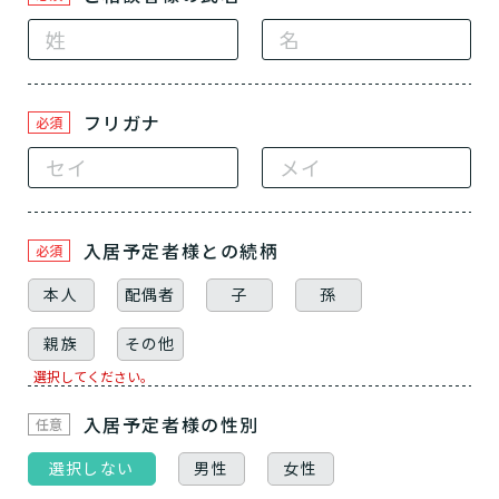
フリガナ
必須
入居予定者様
との続柄
必須
本人
配偶者
子
孫
親族
その他
介護スタッフにご自宅に来てもらい
日帰りで使いたいですか？
ご自宅で生活しながら介護サービス
要介護認定を受け、要支援１～２、
要支援１～２・要介護１～２です
たいですか？
選択してください。
認知症の診断を受けていますか？
一時的に宿泊したいですか？
を使いたいですか？
要介護１～５、
いずれかの判定を受
あなたに適しているのは?
現在、日常生活を送るうえで誰かの
か？
介護施設へ通いたいですか？
または物忘れなど認知症の疑いはあ
老人ホームなどの施設に移り住みた
けていますか？
入居予定者様
の性別
介護などサポートが必要ですか？
任意
要介護３～５ですか？
りますか？
いですか？
選択しない
男性
女性
介護保険サービスは20種類以上あり、それぞれ