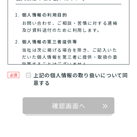
個人情報の利用目的
お問い合わせ、ご相談・苦情に対する連絡
及び資料送付のために利用します。
個人情報の第三者提供等
当社は次に掲げる場合を除き、ご記入いた
だいた個人情報を第三者に提供・取扱の委
託等することはございません。
上記の個人情報の取り扱いについて同
必須
ご本人様の同意がある場合
1つ前に戻る
1つ前に戻る
1つ前に戻る
1つ前に戻る
1つ前に戻る
1つ前に戻る
1つ前に戻る
閉じる
介護診断を終了
介護診断を終了
介護診断を終了
介護診断を終了
介護診断を終了
介護診断を終了
介護診断を終了
意する
法令に基づく場合
人の生命、身体または財産の保護の
ために必要がある場合であって、ご
本人様の同意を得ることが困難であ
るとき
公衆衛生の向上または児童の健全な
育成の推進のために特に必要がある