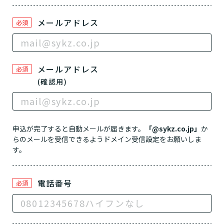
用途やご利用目的が違います。
「どのサービスを使ったらいいのかわからな
メールアドレス
必須
い!」という方は、
まずはどんなサービスがあ
なたに適しているのか簡単にチェックしてみま
はい
必要
要支援１～２
しょう!
最大4つの質問に答えていただくだけ
はい
自宅で生活しながら
要介護１～２
で、おすすめの介護保険サービスを紹介しま
日帰りで使いたい
メールアドレス
使いたい
必須
通いたい
す。
いいえ or
(確認用)
必要ない
いいえ
非該当(自立)
要介護３～５
施設へ移り住みたい
一時的に宿泊したい
と判定された
診断スタート
来てもらいたい
申込が完了すると自動メールが届きます。
「@sykz.co.jp」
か
らのメールを受信できるようドメイン受信設定をお願いしま
す。
電話番号
必須