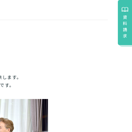
、
みましょう!
資
を紹介します。
料
請
い
求
r
みたい
～５
判定された
したい
たい
供します。
です。