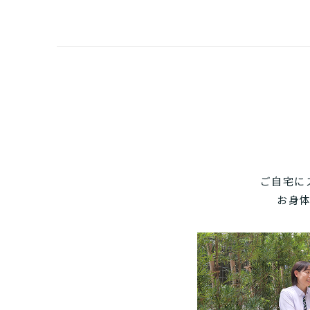
まずはど
最大4つの
要
自宅で生
要
日帰
ご自宅に
お身