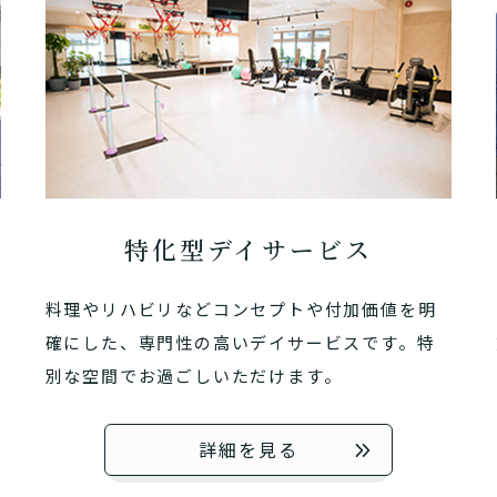
特化型デイサービス
あなたに適しているのは?
料理やリハビリなどコンセプトや付加価値を明
ッフにご自宅に来てもらいた
確にした、専門性の高いデイサービスです。特
日帰りで使いたいですか？
定を受け、要支援１～２、要介
支援１～２・要介護１～２です
活しながら介護サービスを使い
認知症の診断を受けていますか
別な空間でお過ごしいただけます。
を送るうえで誰かの介護などサ
介護施設へ通いたいですか？
一時的に宿泊したいですか？
ずれかの判定を受けています
要介護３～５ですか？
ームなどの施設に移り住みたい
物忘れなど認知症の疑いはあり
詳細を見る
か？
サービスは20種類以上あり、それぞれ用途やご利用目的が