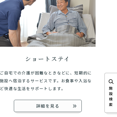
ショートステイ
ご自宅での介護が困難なときなどに、短期的に
いですか？
施設へ宿泊するサービスです。お食事や入浴な
護１～５、
か？
たいですか？
？
施
ど快適な生活をサポートします。
ポートが必要です
設
検
か？
ですか？
ますか？
索
詳細を見る
違います。