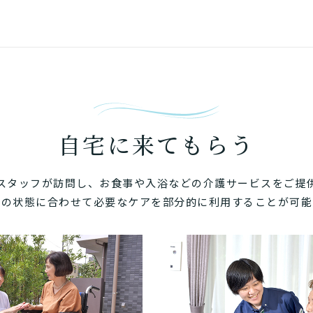
「どのサービスを使ったらいいのかわからない!」という方は
んなサービスがあなたに適しているのか簡単にチェックして
質問に答えていただくだけで、おすすめの介護保険サービス
必要
必要な
支援１～２
いいえ o
活しながら
はい
はい
使いたい
施設へ移り住
要介護３
いいえ
介護１～２
非該当（自立）
と
りで使いたい
一時的に宿泊
診断スタート
通いたい
来てもらい
自宅に来てもらう
スタッフが訪問し、お食事や入浴などの介護サービスをご提
体の状態に合わせて必要なケアを部分的に利用することが可能