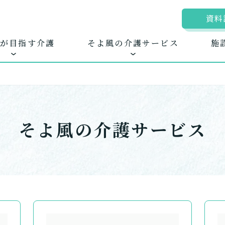
資料
が目指す介護
そよ風の介護サービス
施
そよ風の介護サービス
ムに入居する
きるを増やす
地図から探す
お客様に選ばれる
自宅から通う
ホームに
新卒採
護サービス
できたてのお食事