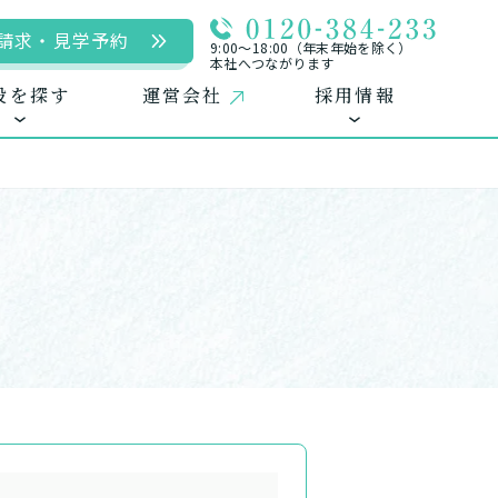
請求・見学予約
9:00〜18:00（年末年始を除く）
本社へつながります
設を探す
運営会社
採用情報
入居
用
自宅に来てもらう
自宅から通う/来てもらう
中途採用（パート含む）