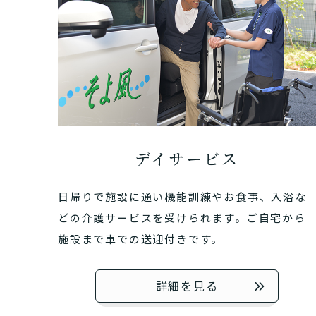
デイサービス
日帰りで施設に通い機能訓練やお食事、入浴な
介護スタ
どの介護サービスを受けられます。ご自宅から
要介護認
要
ご自宅で生
施設まで車での送迎付きです。
現在、日常生活
い
老人ホ
または
詳細を見る
介護保険