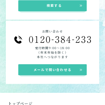
現在、日常生活を送るうえで誰かの
か？
介護施設へ通いたいですか？
または物忘れなど認知症の疑いはあ
老人ホームなどの施設に移り住みた
けていますか？
検索する
介護などサポートが必要ですか？
要介護３～５ですか？
りますか？
いですか？
介護保険サービスは20種類以上あり、それぞれ
用途やご利用目的が違います。
「どのサービスを使ったらいいのかわからな
お問い合わせ
い!」という方は、
まずはどんなサービスがあ
なたに適しているのか簡単にチェックしてみま
はい
必要
要支援１～２
しょう!
最大4つの質問に答えていただくだけ
はい
:
:
受付時間9
00〜18
00
自宅で生活しながら
要介護１～２
で、おすすめの介護保険サービスを紹介しま
（年末年始を除く）
日帰りで使いたい
使いたい
通いたい
本社へつながります
す。
いいえ or
必要ない
いいえ
非該当(自立)
要介護３～５
施設へ移り住みたい
一時的に宿泊したい
と判定された
メールで問い合わせる
診断スタート
来てもらいたい
トップページ