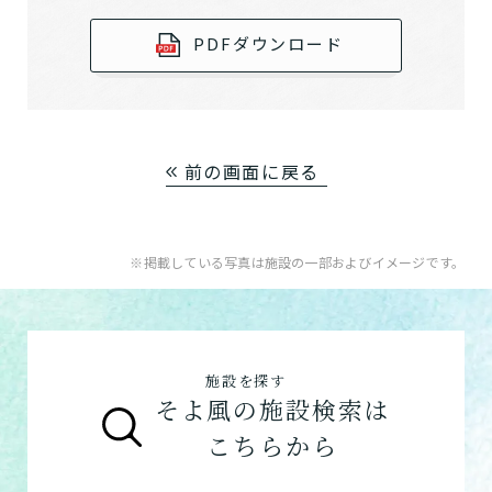
PDFダウンロード
前の画面に戻る
※掲載している写真は施設の一部およびイメージです。
施設を探す
そよ風の施設検索は
こちらから
介護スタッフにご自宅に来てもらい
日帰りで使いたいですか？
ご自宅で生活しながら介護サービス
要介護認定を受け、要支援１～２、
要支援１～２・要介護１～２です
たいですか？
認知症の診断を受けていますか？
一時的に宿泊したいですか？
を使いたいですか？
要介護１～５、
いずれかの判定を受
あなたに適しているのは?