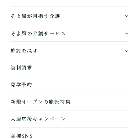
そよ風が目指す介護
ワンストップサービス
そよ風の介護サービス
できるを増やす介護サービス
ホームに入居する
施設を探す
お客様に選ばれるできたてのお食事
自宅から通う
地図から探す
資料請求
自宅に来てもらう
ホームに入居
見学予約
自宅から通う/来てもらう
新規オープンの施設特集
入居応援キャンペーン
各種SNS