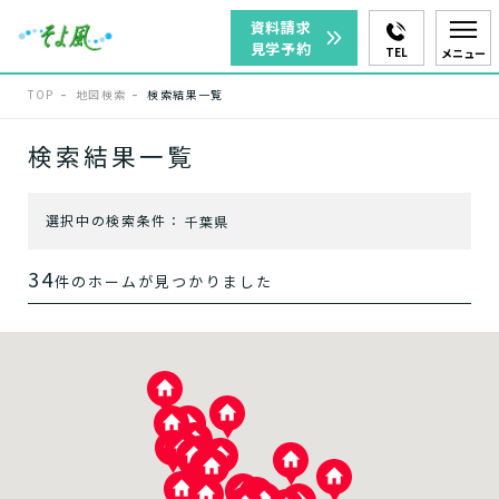
資料請求
見学予約
TEL
メニュー
TOP
地図検索
検索結果一覧
エリアを選択
検索結果一覧
選択中の検索条件：
千葉県
柏市
佐倉市
34
件のホームが見つかりました
千葉市
四街道市
白井市
市原市
八千代市
松戸市
我孫子市
鎌ヶ谷市
流山市
船橋市