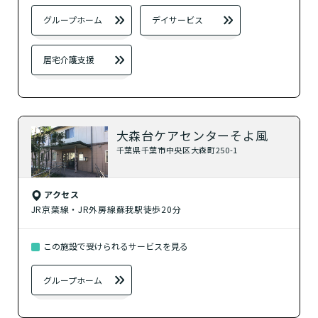
？
定期巡回・随時対応型訪問介護看護
グループホーム
デイサービス
その他の介護サービス
居宅介護支援
？
小規模多機能型居宅介護
大森台ケアセンターそよ風
？
看護小規模多機能型居宅介護
千葉県千葉市中央区大森町250-1
？
居宅介護支援
アクセス
JR京葉線・JR外房線蘇我駅徒歩20分
検索する
この施設で受けられるサービスを見る
グループホーム
閉じる