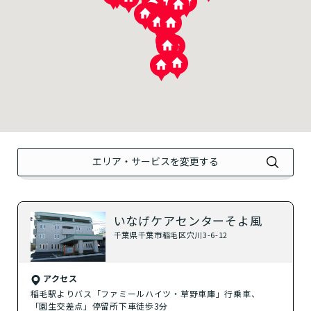
野田市
市川市
印西市
成田市
サービスを選択
ホームに入居する
エリア・サービスを変更する
？
介護付きホーム
？
住宅型有料老人ホーム
いなげケアセンターそよ風
千葉県千葉市稲毛区穴川3-6-12
？
健康型有料老人ホーム
アクセス
？
サービス付き高齢者向け住宅
稲毛駅よりバス「ファミールハイツ・草野車庫」行乗車、
「園生交差点」停留所下車徒歩3分