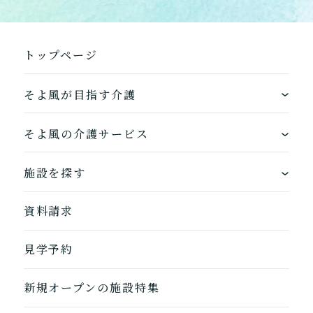
トップページ
そよ風が目指す介護
1つ前に戻る
1つ前に戻る
1つ前に戻る
1つ前に戻る
1つ前に戻る
1つ前に戻る
1つ前に戻る
閉じる
介護診断を終了
介護診断を終了
介護診断を終了
介護診断を終了
介護診断を終了
介護診断を終了
介護診断を終了
ワンストップサービス
そよ風の介護サービス
できるを増やす介護サービス
ホームに入居する
施設を探す
お客様に選ばれるできたてのお食事
自宅から通う
地図から探す
資料請求
自宅に来てもらう
ホームに入居
見学予約
自宅から通う/来てもらう
新規オープンの施設特集