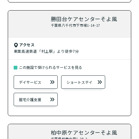
はい
必要
要支援１～２
しょう!
最大4つの質問に答えていただくだけ
はい
自宅で生活しながら
要介護１～２
で、おすすめの介護保険サービスを紹介しま
日帰りで使いたい
使いたい
通いたい
勝田台ケアセンターそよ風
す。
いいえ or
必要ない
千葉県八千代市下市場1-14-17
いいえ
非該当(自立)
要介護３～５
施設へ移り住みたい
一時的に宿泊したい
と判定された
診断スタート
来てもらいたい
アクセス
東葉高速鉄道「村上駅」より徒歩7分
この施設で受けられるサービスを見る
デイサービス
ショートステイ
居宅介護支援
柏中原ケアセンターそよ風
千葉県柏市中原1-28-2