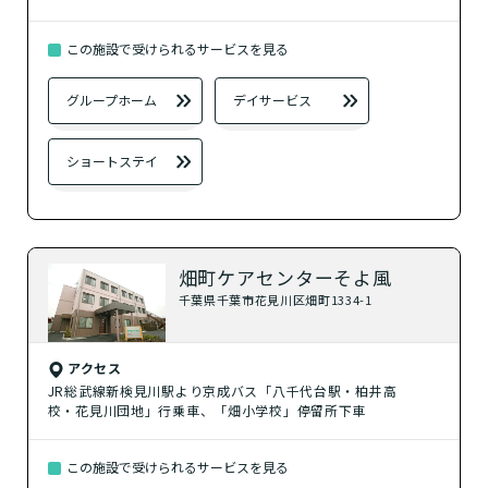
？
グループホーム
この施設で受けられるサービスを見る
？
シニア向けマンション
グループホーム
デイサービス
自宅から通う
ショートステイ
？
デイサービス
？
特化型デイサービス
畑町ケアセンターそよ風
千葉県千葉市花見川区畑町1334-1
？
ショートステイ
アクセス
JR総武線新検見川駅より京成バス「八千代台駅・柏井高
自宅に来てもらう
校・花見川団地」行乗車、「畑小学校」停留所下車
？
訪問介護
この施設で受けられるサービスを見る