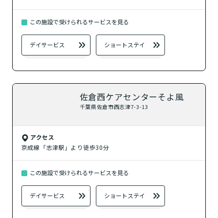
この施設で受けられるサービスを見る
デイサービス
ショートステイ
佐倉西ケアセンターそよ風
千葉県佐倉市西志津7-3-13
介護スタッフにご自宅に来てもらい
日帰りで使いたいですか？
ご自宅で生活しながら介護サービス
要介護認定を受け、要支援１～２、
要支援１～２・要介護１～２です
たいですか？
認知症の診断を受けていますか？
一時的に宿泊したいですか？
を使いたいですか？
要介護１～５、
いずれかの判定を受
あなたに適しているのは?
現在、日常生活を送るうえで誰かの
か？
介護施設へ通いたいですか？
または物忘れなど認知症の疑いはあ
アクセス
老人ホームなどの施設に移り住みた
けていますか？
介護などサポートが必要ですか？
要介護３～５ですか？
京成線「志津駅」より徒歩30分
りますか？
いですか？
介護保険サービスは20種類以上あり、それぞれ
この施設で受けられるサービスを見る
用途やご利用目的が違います。
「どのサービスを使ったらいいのかわからな
デイサービス
ショートステイ
い!」という方は、
まずはどんなサービスがあ
なたに適しているのか簡単にチェックしてみま