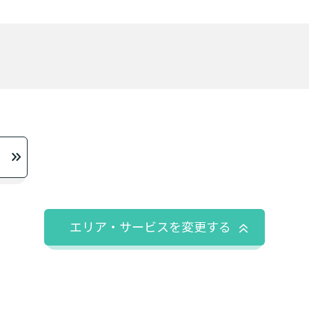
ームなどの施設に移り住みたい
物忘れなど認知症の疑いはあり
か？
サービスは20種類以上あり、それぞれ用途やご利用目的が
「どのサービスを使ったらいいのかわからない!」という方は
閉じる
んなサービスがあなたに適しているのか簡単にチェックして
質問に答えていただくだけで、おすすめの介護保険サービス
必要
必要な
支援１～２
いいえ o
活しながら
はい
はい
使いたい
施設へ移り住
要介護３
いいえ
介護１～２
非該当(自立)
と判
りで使いたい
一時的に宿泊
診断スタート
通いたい
来てもらい
エリア・サービスを変更する