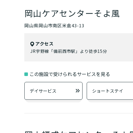
エリアを選択
岡山ケアセンターそよ風
岡山県岡山市南区米倉43-13
岡山
アクセス
JR宇野線「備前西市駅」より徒歩15分
サービスを選択
ホー
この施設で受けられるサービスを見る
サ
デイサービス
ショートステイ
自宅