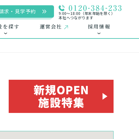
請求・見学予約
9:00〜18:00（年末年始を除く）
本社へつながります
設を探す
運営会社
採用情報
用
ームに入居
自宅に来てもらう
自宅から通う/来てもらう
中途採用（パート含む）