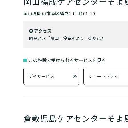
岡山福成ケアセンターそよ
岡山県岡山市南区福成1丁目161-10
自宅
アクセス
岡電バス「福田」停留所より、徒歩7分
この施設で受けられるサービスを見る
その
デイサービス
ショートステイ
小規
介護スタ
要介護認
要
ご自宅で生
現在、日常生活
倉敷児島ケアセンターそよ
い