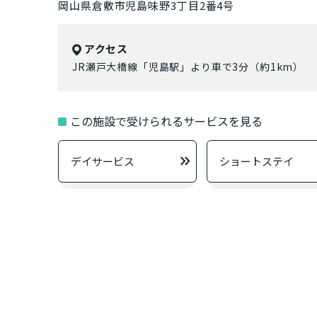
老人ホ
または
岡山県倉敷市児島味野3丁目2番4号
介護保険
アクセス
JR瀬戸大橋線「児島駅」より車で3分（約1km）
まずはど
最大4つの
この施設で受けられるサービスを見る
要
自宅で生
要
日帰
デイサービス
ショートステイ