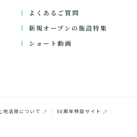
よくあるご質問
新規オープンの施設特集
ショート動画
介護診断を終了
介護診断を終了
介護診断を終了
介護診断を終了
介護診断を終了
介護診断を終了
介護診断を終了
土地活用について
50周年特設サイト