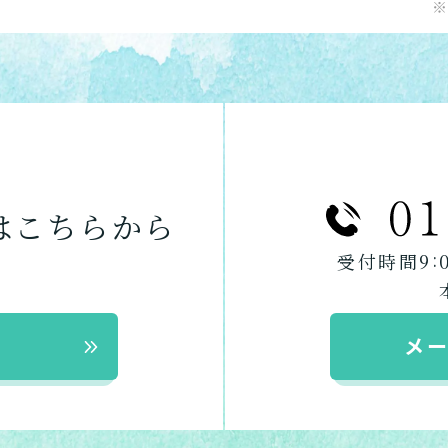
※
は
こちらから
:
受付時間9
メ