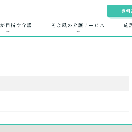
資料
が目指す介護
そよ風の介護サービス
施
ムに入居する
きるを増やす
地図から探す
お客様に選ばれる
自宅から通う
新卒採
ホ
護サービス
できたてのお食事