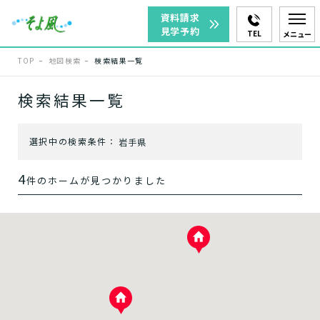
資料請求
見学予約
TEL
メニュー
TOP
地図検索
検索結果一覧
エリアを選択
検索結果一覧
選択中の検索条件：
岩手県
盛岡市
4
件のホームが見つかりました
サービスを選択
ホームに入居する
？
介護付きホーム