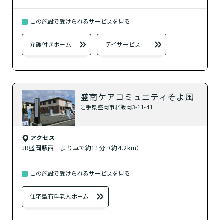
？
ショートステイ
この施設で受けられるサービスを見る
自宅に来てもらう
介護付きホーム
デイサービス
？
訪問介護
？
定期巡回・随時対応型訪問介護看護
盛南ケアコミュニティそよ風
岩手県盛岡市北飯岡3-11-41
その他の介護サービス
アクセス
？
小規模多機能型居宅介護
JR盛岡駅西口より車で約11分（約4.2km）
？
この施設で受けられるサービスを見る
看護小規模多機能型居宅介護
住宅型有料老人ホーム
？
居宅介護支援