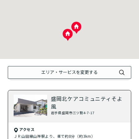
？
住宅型有料老人ホーム
？
健康型有料老人ホーム
？
サービス付き高齢者向け住宅
？
グループホーム
エリア・サービスを変更する
？
シニア向けマンション
自宅から通う
盛岡北ケアコミュニティそよ
風
？
デイサービス
岩手県盛岡市三ツ割4-7-17
？
特化型デイサービス
アクセス
ＪＲ山田線山岸駅より、車で約8分（約3km）