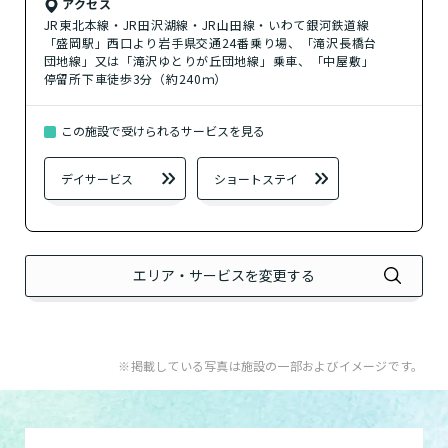
アクセス
介護スタッフにご自宅に来てもらい
JR東北本線・JR田沢湖線・JR山田線・いわて銀河鉄道線
日帰りで使いたいですか？
ご自宅で生活しながら介護サービス
要介護認定を受け、要支援１～２、
「盛岡駅」西口より岩手県交通24番乗り場、「滝沢長橋台
要支援１～２・要介護１～２です
たいですか？
認知症の診断を受けていますか？
一時的に宿泊したいですか？
を使いたいですか？
要介護１～５、
いずれかの判定を受
あなたに適しているのは?
団地線」又は「滝沢ゆとりが丘団地線」乗車、「中屋敷」
現在、日常生活を送るうえで誰かの
か？
介護施設へ通いたいですか？
または物忘れなど認知症の疑いはあ
停留所下車徒歩3分（約240ｍ）
老人ホームなどの施設に移り住みた
けていますか？
介護などサポートが必要ですか？
要介護３～５ですか？
りますか？
いですか？
この施設で受けられるサービスを見る
介護保険サービスは20種類以上あり、それぞれ
用途やご利用目的が違います。
デイサービス
ショートステイ
「どのサービスを使ったらいいのかわからな
い!」という方は、
まずはどんなサービスがあ
なたに適しているのか簡単にチェックしてみま
はい
必要
要支援１～２
しょう!
最大4つの質問に答えていただくだけ
はい
自宅で生活しながら
エリア・サービスを変更する
要介護１～２
で、おすすめの介護保険サービスを紹介しま
日帰りで使いたい
使いたい
通いたい
す。
いいえ or
必要ない
いいえ
非該当(自立)
要介護３～５
施設へ移り住みたい
一時的に宿泊したい
と判定された
診断スタート
※掲載している写真は施設の一部およびイメージです。
来てもらいたい