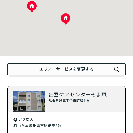
？
介護付きホーム
？
住宅型有料老人ホーム
？
健康型有料老人ホーム
？
サービス付き高齢者向け住宅
？
グループホーム
エリア・サービスを変更する
？
シニア向けマンション
出雲ケアセンターそよ風
自宅から通う
島根県出雲市今市町876-9
？
デイサービス
アクセス
JR山陰本線出雲市駅徒歩2分
？
特化型デイサービス