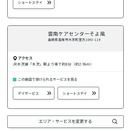
？
居宅介護支援
ショートステイ
検索する
雲南ケアセンターそよ風
島根県雲南市木次町里方1093-119
閉じる
アクセス
JR木次線「木次」駅より車で約8分（約2.9km）
この施設で受けられるサービスを見る
介護スタッフにご自宅に来てもらい
デイサービス
ショートステイ
日帰りで使いたいですか？
ご自宅で生活しながら介護サービス
要介護認定を受け、要支援１～２、
要支援１～２・要介護１～２です
たいですか？
認知症の診断を受けていますか？
一時的に宿泊したいですか？
を使いたいですか？
要介護１～５、
いずれかの判定を受
あなたに適しているのは?
現在、日常生活を送るうえで誰かの
か？
介護施設へ通いたいですか？
または物忘れなど認知症の疑いはあ
老人ホームなどの施設に移り住みた
けていますか？
介護などサポートが必要ですか？
要介護３～５ですか？
りますか？
いですか？
エリア・サービスを変更する
介護保険サービスは20種類以上あり、それぞれ