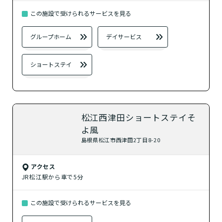
この施設で受けられるサービスを見る
？
ショートステイ
グループホーム
デイサービス
自宅に来てもらう
ショートステイ
？
訪問介護
？
定期巡回・随時対応型訪問介護看護
松江西津田ショートステイそ
よ風
島根県松江市西津田2丁目8-20
その他の介護サービス
アクセス
？
小規模多機能型居宅介護
JR松江駅から車で5分
？
看護小規模多機能型居宅介護
この施設で受けられるサービスを見る