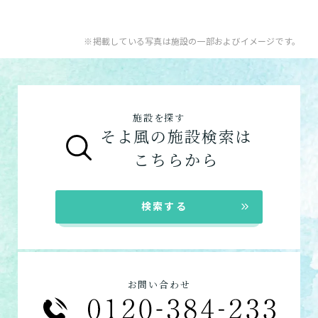
用途やご利用目的が違います。
「どのサービスを使ったらいいのかわからな
※掲載している写真は施設の一部およびイメージです。
い!」という方は、
まずはどんなサービスがあ
なたに適しているのか簡単にチェックしてみま
はい
必要
要支援１～２
しょう!
最大4つの質問に答えていただくだけ
はい
自宅で生活しながら
要介護１～２
で、おすすめの介護保険サービスを紹介しま
日帰りで使いたい
使いたい
通いたい
す。
いいえ or
施設を探す
必要ない
いいえ
非該当(自立)
そよ風の施設検索は
要介護３～５
施設へ移り住みたい
一時的に宿泊したい
と判定された
診断スタート
来てもらいたい
こちらから
検索する
お問い合わせ