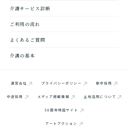
介護サービス診断
ご利用の流れ
よくあるご質問
介護の基本
1つ前に戻る
1つ前に戻る
1つ前に戻る
1つ前に戻る
1つ前に戻る
1つ前に戻る
1つ前に戻る
閉じる
介護診断を終了
介護診断を終了
介護診断を終了
介護診断を終了
介護診断を終了
介護診断を終了
介護診断を終了
運営会社
プライバシーポリシー
新卒採用
中途採用
メディア掲載情報
土地活用について
50周年特設サイト
アートアクション