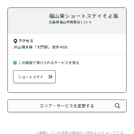
福山東ショートステイそよ風
介護スタッフにご自宅に来てもらい
日帰りで使いたいですか？
ご自宅で生活しながら介護サービス
要介護認定を受け、要支援１～２、
広島県福山市青葉台1-21-4
要支援１～２・要介護１～２です
たいですか？
認知症の診断を受けていますか？
一時的に宿泊したいですか？
を使いたいですか？
要介護１～５、
いずれかの判定を受
あなたに適しているのは?
現在、日常生活を送るうえで誰かの
か？
介護施設へ通いたいですか？
または物忘れなど認知症の疑いはあ
老人ホームなどの施設に移り住みた
けていますか？
介護などサポートが必要ですか？
アクセス
要介護３～５ですか？
りますか？
いですか？
JR山陽本線「大門駅」徒歩40分
介護保険サービスは20種類以上あり、それぞれ
用途やご利用目的が違います。
この施設で受けられるサービスを見る
「どのサービスを使ったらいいのかわからな
い!」という方は、
まずはどんなサービスがあ
ショートステイ
なたに適しているのか簡単にチェックしてみま
はい
必要
要支援１～２
しょう!
最大4つの質問に答えていただくだけ
はい
自宅で生活しながら
要介護１～２
で、おすすめの介護保険サービスを紹介しま
日帰りで使いたい
使いたい
通いたい
す。
いいえ or
エリア・サービスを変更する
必要ない
いいえ
非該当(自立)
要介護３～５
施設へ移り住みたい
一時的に宿泊したい
と判定された
診断スタート
来てもらいたい
※掲載している写真は施設の一部およびイメージです。