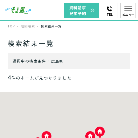
資料請求
見学予約
TEL
メニュー
TOP
地図検索
検索結果一覧
エリアを選択
検索結果一覧
選択中の検索条件：
広島県
福山市
廿日市市
4
件のホームが見つかりました
広島市
サービスを選択
ホームに入居する