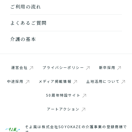
ご利用の流れ
よくあるご質問
介護の基本
1つ前に戻る
1つ前に戻る
1つ前に戻る
1つ前に戻る
1つ前に戻る
1つ前に戻る
1つ前に戻る
閉じる
介護診断を終了
介護診断を終了
介護診断を終了
介護診断を終了
介護診断を終了
介護診断を終了
介護診断を終了
運営会社
プライバシーポリシー
新卒採用
中途採用
メディア掲載情報
土地活用について
50周年特設サイト
アートアクション
そよ風は株式会社SOYOKAZEの介護事業の登録商標で
す。