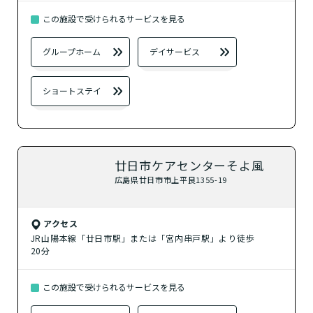
この施設で受けられるサービスを見る
？
ショートステイ
グループホーム
デイサービス
自宅に来てもらう
ショートステイ
？
訪問介護
？
定期巡回・随時対応型訪問介護看護
廿日市ケアセンターそよ風
広島県廿日市市上平良1355-19
その他の介護サービス
アクセス
？
JR山陽本線「廿日市駅」または「宮内串戸駅」より徒歩
小規模多機能型居宅介護
20分
？
看護小規模多機能型居宅介護
この施設で受けられるサービスを見る