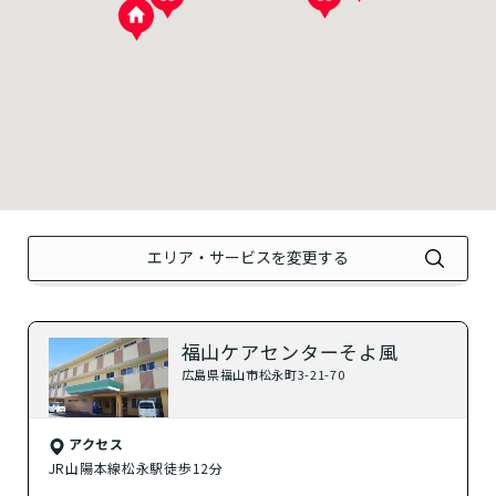
？
介護付きホーム
？
住宅型有料老人ホーム
？
健康型有料老人ホーム
？
サービス付き高齢者向け住宅
？
グループホーム
エリア・サービスを変更する
？
シニア向けマンション
福山ケアセンターそよ風
自宅から通う
広島県福山市松永町3-21-70
？
デイサービス
アクセス
JR山陽本線松永駅徒歩12分
？
特化型デイサービス