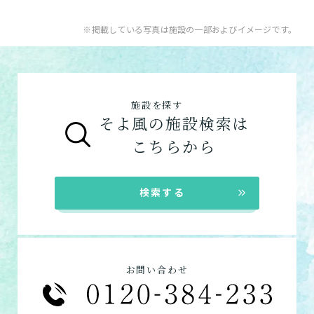
用途やご利用目的が違います。
「どのサービスを使ったらいいのかわからな
※掲載している写真は施設の一部およびイメージです。
い!」という方は、
まずはどんなサービスがあ
なたに適しているのか簡単にチェックしてみま
はい
必要
要支援１～２
しょう!
最大4つの質問に答えていただくだけ
はい
自宅で生活しながら
要介護１～２
で、おすすめの介護保険サービスを紹介しま
日帰りで使いたい
使いたい
通いたい
す。
いいえ or
施設を探す
必要ない
そよ風の施設検索は
いいえ
非該当(自立)
要介護３～５
施設へ移り住みたい
一時的に宿泊したい
と判定された
こちらから
診断スタート
来てもらいたい
検索する
お問い合わせ