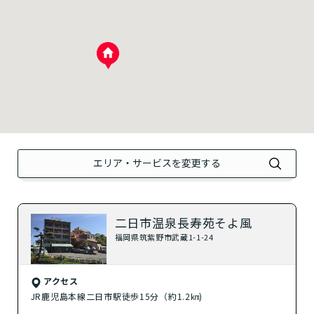
？
介護付きホーム
？
住宅型有料老人ホーム
？
健康型有料老人ホーム
？
サービス付き高齢者向け住宅
？
グループホーム
エリア・サービスを変更する
？
シニア向けマンション
二日市温泉長寿苑そよ風
自宅から通う
福岡県筑紫野市武蔵1-1-24
？
デイサービス
アクセス
JR鹿児島本線二日市駅徒歩15分（約1.2㎞)
？
特化型デイサービス