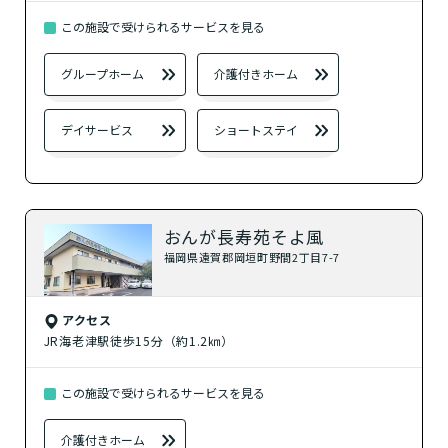
この施設で受けられるサービスを見る
？
ショートステイ
グループホーム
介護付きホーム
自宅に来てもらう
デイサービス
ショートステイ
？
訪問介護
？
定期巡回・随時対応型訪問介護看護
おんが長寿苑そよ風
福岡県遠賀郡岡垣町野間2丁目7-7
その他の介護サービス
アクセス
？
JR海老津駅徒歩15分（約1.2㎞）
小規模多機能型居宅介護
この施設で受けられるサービスを見る
？
看護小規模多機能型居宅介護
介護付きホーム