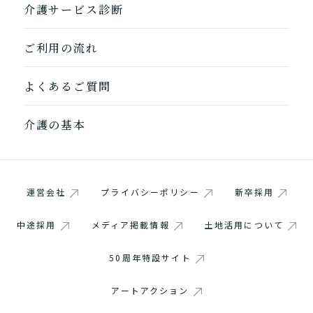
介護サービス診断
ご利用の流れ
よくあるご質問
介護の基本
1つ前に戻る
1つ前に戻る
1つ前に戻る
1つ前に戻る
1つ前に戻る
1つ前に戻る
1つ前に戻る
閉じる
介護診断を終了
介護診断を終了
介護診断を終了
介護診断を終了
介護診断を終了
介護診断を終了
介護診断を終了
運営会社
プライバシーポリシー
新卒採用
中途採用
メディア掲載情報
土地活用について
50周年特設サイト
アートアクション