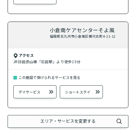
？
居宅介護支援
検索する
小倉南ケアセンターそよ風
福岡県北九州市小倉南区横代北町4-21-12
閉じる
アクセス
JR日田彦山線「石田駅」より徒歩15分
この施設で受けられるサービスを見る
デイサービス
ショートステイ
介護スタッフにご自宅に来てもらい
日帰りで使いたいですか？
ご自宅で生活しながら介護サービス
要介護認定を受け、要支援１～２、
要支援１～２・要介護１～２です
たいですか？
認知症の診断を受けていますか？
一時的に宿泊したいですか？
を使いたいですか？
要介護１～５、
いずれかの判定を受
あなたに適しているのは?
現在、日常生活を送るうえで誰かの
か？
介護施設へ通いたいですか？
または物忘れなど認知症の疑いはあ
老人ホームなどの施設に移り住みた
けていますか？
介護などサポートが必要ですか？
要介護３～５ですか？
りますか？
いですか？
エリア・サービスを変更する
介護保険サービスは20種類以上あり、それぞれ