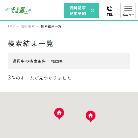
資料請求
見学予約
TEL
メニュー
TOP
地図検索
検索結果一覧
エリアを選択
検索結果一覧
選択中の検索条件：
福岡県
筑紫野市
北九州市
3
件のホームが見つかりました
遠賀郡岡垣町
サービスを選択
ホームに入居する