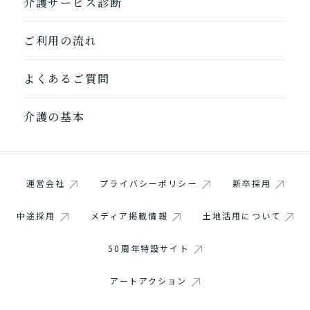
介護サービス診断
ご利用の流れ
よくあるご質問
介護の基本
運営会社
プライバシーポリシー
新卒採用
中途採用
メディア掲載情報
土地活用について
1つ前に戻る
1つ前に戻る
1つ前に戻る
1つ前に戻る
1つ前に戻る
1つ前に戻る
1つ前に戻る
閉じる
介護診断を終了
介護診断を終了
介護診断を終了
介護診断を終了
介護診断を終了
介護診断を終了
介護診断を終了
50周年特設サイト
アートアクション