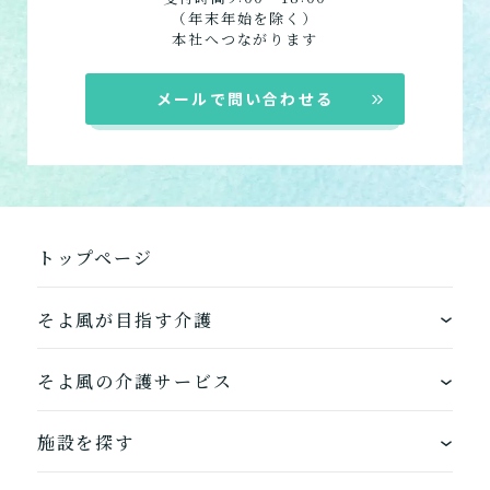
（年末年始を除く）
本社へつながります
介護スタッフにご自宅に来てもらい
日帰りで使いたいですか？
ご自宅で生活しながら介護サービス
メールで問い合わせる
要介護認定を受け、要支援１～２、
要支援１～２・要介護１～２です
たいですか？
認知症の診断を受けていますか？
一時的に宿泊したいですか？
を使いたいですか？
要介護１～５、
いずれかの判定を受
あなたに適しているのは?
現在、日常生活を送るうえで誰かの
か？
介護施設へ通いたいですか？
または物忘れなど認知症の疑いはあ
老人ホームなどの施設に移り住みた
けていますか？
介護などサポートが必要ですか？
要介護３～５ですか？
りますか？
いですか？
介護保険サービスは20種類以上あり、それぞれ
用途やご利用目的が違います。
トップページ
「どのサービスを使ったらいいのかわからな
い!」という方は、
まずはどんなサービスがあ
そよ風が目指す介護
なたに適しているのか簡単にチェックしてみま
はい
必要
要支援１～２
しょう!
最大4つの質問に答えていただくだけ
はい
自宅で生活しながら
ワンストップサービス
要介護１～２
で、おすすめの介護保険サービスを紹介しま
日帰りで使いたい
そよ風の介護サービス
使いたい
通いたい
す。
いいえ or
必要ない
できるを増やす介護サービス
いいえ
非該当(自立)
ホームに入居する
要介護３～５
施設を探す
施設へ移り住みたい
一時的に宿泊したい
と判定された
診断スタート
来てもらいたい
お客様に選ばれるできたてのお食事
自宅から通う