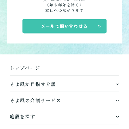
（年末年始を除く）
本社へつながります
介護スタッフにご自宅に来てもらい
日帰りで使いたいですか？
ご自宅で生活しながら介護サービス
メールで問い合わせる
要介護認定を受け、要支援１～２、
要支援１～２・要介護１～２です
たいですか？
認知症の診断を受けていますか？
一時的に宿泊したいですか？
を使いたいですか？
要介護１～５、
いずれかの判定を受
あなたに適しているのは?
現在、日常生活を送るうえで誰かの
か？
介護施設へ通いたいですか？
または物忘れなど認知症の疑いはあ
老人ホームなどの施設に移り住みた
けていますか？
介護などサポートが必要ですか？
要介護３～５ですか？
りますか？
いですか？
介護保険サービスは20種類以上あり、それぞれ
用途やご利用目的が違います。
トップページ
「どのサービスを使ったらいいのかわからな
い!」という方は、
まずはどんなサービスがあ
そよ風が目指す介護
なたに適しているのか簡単にチェックしてみま
はい
必要
要支援１～２
しょう!
最大4つの質問に答えていただくだけ
はい
自宅で生活しながら
ワンストップサービス
要介護１～２
で、おすすめの介護保険サービスを紹介しま
日帰りで使いたい
そよ風の介護サービス
使いたい
通いたい
す。
いいえ or
必要ない
できるを増やす介護サービス
いいえ
非該当(自立)
ホームに入居する
要介護３～５
施設を探す
施設へ移り住みたい
一時的に宿泊したい
と判定された
診断スタート
来てもらいたい
お客様に選ばれるできたてのお食事
自宅から通う