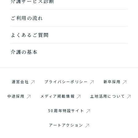
介護サービス診断
ご利用の流れ
よくあるご質問
介護の基本
運営会社
プライバシーポリシー
新卒採用
中途採用
メディア掲載情報
土地活用について
1つ前に戻る
1つ前に戻る
1つ前に戻る
1つ前に戻る
1つ前に戻る
1つ前に戻る
1つ前に戻る
閉じる
介護診断を終了
介護診断を終了
介護診断を終了
介護診断を終了
介護診断を終了
介護診断を終了
介護診断を終了
50周年特設サイト
アートアクション