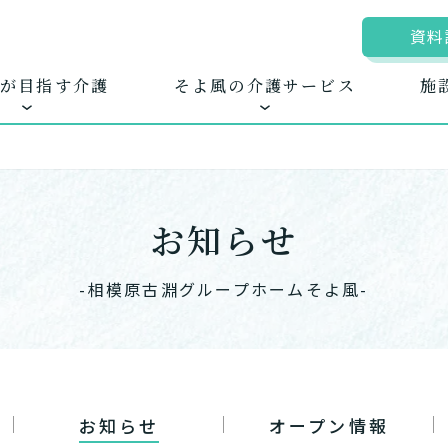
資料
が目指す介護
そよ風の介護サービス
施
お知らせ
ムに入居する
きるを増やす
地図から探す
お客様に選ばれる
自宅から通う
新卒採
ホ
護サービス
できたてのお食事
-相模原古淵グループホームそよ風-
お知らせ
オープン情報