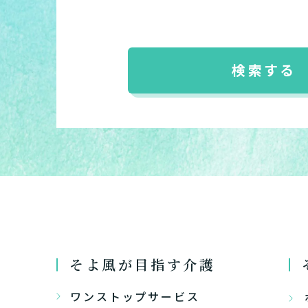
介護スタ
要介護認
要
ご自宅で生
現在、日常生活
い
老人ホ
または
検索する
介護保険
まずはど
最大4つの
要
自宅で生
要
日帰
そよ風が目指す介護
ワンストップサービス