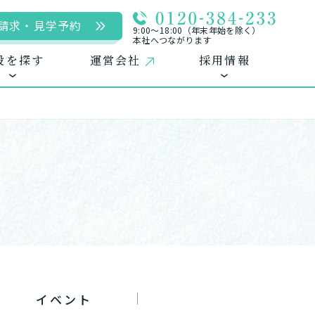
請求・見学予約
9:00〜18:00（年末年始を除く）
本社へつながります
設を探す
運営会社
採用情報
用
ームに入居
自宅に来てもらう
自宅から通う/来てもらう
中途採用（パート含む）
イベント