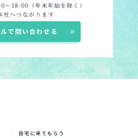
いですか？
:
00〜18
00
（年末年始を除く）
護１～５、
か？
たいですか？
？
本社へつながります
ポートが必要です
か？
ですか？
ますか？
ールで問い合わせる
違います。
、
みましょう!
を紹介します。
い
r
みたい
～５
定された
したい
たい
自宅に来てもらう