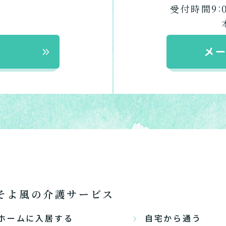
ッフにご自宅に来てもらいた
:
受付時間9
日帰りで使いたいですか？
定を受け、要支援１～２、要介
支援１～２・要介護１～２です
活しながら介護サービスを使い
認知症の診断を受けていますか
を送るうえで誰かの介護などサ
介護施設へ通いたいですか？
一時的に宿泊したいですか？
ずれかの判定を受けています
要介護３～５ですか？
ームなどの施設に移り住みたい
物忘れなど認知症の疑いはあり
メ
か？
サービスは20種類以上あり、それぞれ用途やご利用目的が
「どのサービスを使ったらいいのかわからない!」という方は
んなサービスがあなたに適しているのか簡単にチェックして
質問に答えていただくだけで、おすすめの介護保険サービス
必要
必要な
支援１～２
いいえ o
活しながら
はい
はい
使いたい
施設へ移り住
要介護３
いいえ
介護１～２
非該当(自立)
と判
りで使いたい
一時的に宿泊
診断スタート
通いたい
来てもらい
そよ風の介護サービス
ホームに入居する
自宅から通う