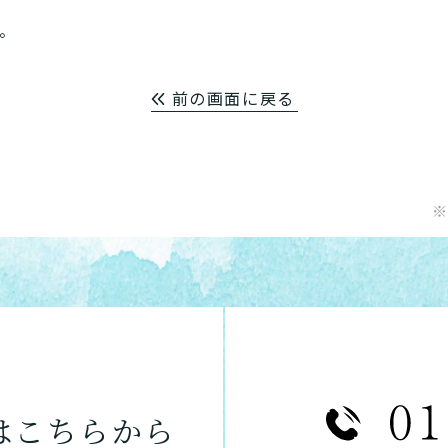
。
前の画面に戻る
※
は
こちらから
あなたに適しているのは?