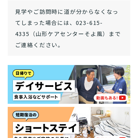
介護スタッフにご自宅に来てもらい
日帰りで使いたいですか？
ご自宅で生活しながら介護サービス
要介護認定を受け、要支援１～２、
見学やご訪問時に道が分からなくなっ
要支援１～２・要介護１～２です
たいですか？
認知症の診断を受けていますか？
一時的に宿泊したいですか？
を使いたいですか？
要介護１～５、
いずれかの判定を受
あなたに適しているのは?
現在、日常生活を送るうえで誰かの
か？
介護施設へ通いたいですか？
または物忘れなど認知症の疑いはあ
てしまった場合には、023-615-
老人ホームなどの施設に移り住みた
けていますか？
介護などサポートが必要ですか？
要介護３～５ですか？
りますか？
いですか？
4335（山形ケアセンターそよ風）まで
介護保険サービスは20種類以上あり、それぞれ
ご連絡ください。
用途やご利用目的が違います。
「どのサービスを使ったらいいのかわからな
い!」という方は、
まずはどんなサービスがあ
なたに適しているのか簡単にチェックしてみま
はい
必要
要支援１～２
しょう!
最大4つの質問に答えていただくだけ
はい
自宅で生活しながら
要介護１～２
で、おすすめの介護保険サービスを紹介しま
日帰りで使いたい
使いたい
通いたい
す。
いいえ or
必要ない
いいえ
非該当(自立)
要介護３～５
施設へ移り住みたい
一時的に宿泊したい
と判定された
診断スタート
来てもらいたい