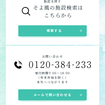
施設を探す
ケアマネジャーによる申請代行も可能です。
そよ風の施設検索は
「ケアマネジャー」が決まっていない方
：地
【3】お客様に選ばれるできたてのお食事
こちらから
ショートステイ
域包括支援センターまたは居宅介護支援事務
そよ風は施設内に厨房を構え、手作りのお食
数日だけ施設に泊まって介
所へ相談しましょう。
事をできたてで提供しています。約8割のお
護してもらう
ご利用の流れは
こちら
からご覧ください。
客様から「おいしい」と評価をいただきまし
検索する
た。
お客様に選ばれるできたてのお食事を詳しく
自宅に来てもらう
見る
訪問介護
お問い合わせ
自宅に来てもらって介護し
★この介護施設について…相談したい・見学
てもらう
したい・利用したい★
:
:
受付時間9
00〜18
00
電話：023-615-4335
（年末年始を除く）
定期巡回・随時対応型訪
お問い合わせフォームはこちら
本社へつながります
問介護看護
必要な時自宅に来てもらっ
メールで問い合わせる
て介護してもらう