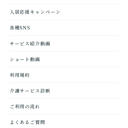
入居応援キャンペーン
各種SNS
サービス紹介動画
ショート動画
1つ前に戻る
1つ前に戻る
1つ前に戻る
1つ前に戻る
1つ前に戻る
1つ前に戻る
1つ前に戻る
閉じる
介護診断を終了
介護診断を終了
介護診断を終了
介護診断を終了
介護診断を終了
介護診断を終了
介護診断を終了
利用規約
介護サービス診断
ご利用の流れ
よくあるご質問