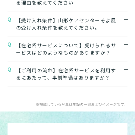
る理由を教えてください
山形ケアセンターそよ風
の公式ページでは施
設の特徴やおすすめポイントをご紹介してい
Q.
A.
【受け入れ条件】山形ケアセンターそよ風
【1】ワンストップサービス
ます。
の受け入れ条件を教えてください。
「そよ風」は、同じ建物の中で複数の介護サ
ービスを提供する複合型の施設が多く、同じ
★施設の雰囲気★
Q.
A.
【在宅系サービスについて】受けられるサ
施設の中で別のサービスに移行することがで
山形ケアセンターそよ風
自立
要支援
要介護
認知症相談可
の公式ページでは施
ービスはどのようなものがありますか？
きます。
設の写真から雰囲気をご確認いただけます。
ワンストップサービスを詳しく見る
Q.
A.
自宅から通う
【ご利用の流れ】在宅系サービスを利用す
るにあたって、事前準備はありますか？
【2】できるを増やす介護サービス
デイサービス
「そよ風」では、元気だった頃のように「再
日中だけ施設に通って介護
A.
在宅系サービスの利用には「要介護認定」と
びできるようにする」ために支援したいと考
してもらう
ケアマネジャーによる「ケアプラン」の作成
えています。お客様が自分らしく生活できる
※掲載している写真は施設の一部およびイメージです。
が必要です。
ように、ご自身でできることと支援が必要な
特化型デイサービス
「要介護認定」を受けていない方
：お住まい
ことを見極め自立を支援します。
目的・コンセプト特化のデ
の市町村窓口に行って申請を行いましょう。
できるを増やす介護サービスを詳しく見る
イサービス