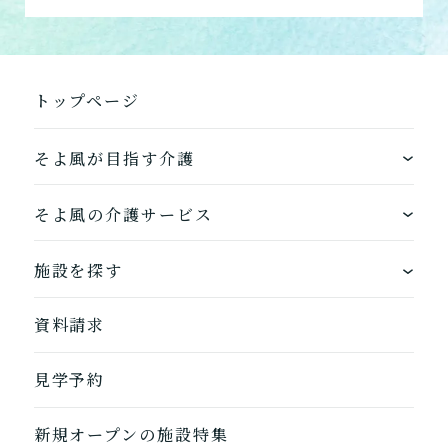
組み合わせて利用する
小規模多機能型居宅介護
「通い」「訪問」「宿泊」
トップページ
の組み合わせ
そよ風が目指す介護
介護について相談する
ワンストップサービス
そよ風の介護サービス
居宅介護支援
できるを増やす介護サービス
ホームに入居する
介護をはじめるための手続
施設を探す
き・ご準備の代行
お客様に選ばれるできたてのお食事
自宅から通う
地図から探す
資料請求
自宅に来てもらう
ホームに入居
そよ風の介護サービス一覧へ
見学予約
自宅から通う/来てもらう
新規オープンの施設特集