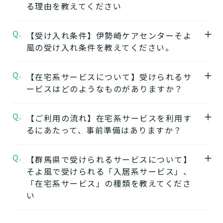
る理由を教えてください
伊勢崎ケアセンターそよ風
の公式ページでは
施設の特徴やおすすめポイントをご紹介して
Q.
A.
【受け入れ条件】伊勢崎ケアセンターそよ
【1】ワンストップサービス
います。
風の受け入れ条件を教えてください。
「そよ風」は、同じ建物の中で複数の介護サ
ービスを提供する複合型の施設が多く、同じ
★施設の雰囲気★
Q.
A.
【在宅系サービスについて】受けられるサ
施設の中で別のサービスに移行することがで
伊勢崎ケアセンターそよ風
自立
要支援
要介護
認知症相談可
の公式ページでは
ービスはどのようなものがありますか？
きます。
施設の写真から雰囲気をご確認いただけま
ワンストップサービスを詳しく見る
す。
Q.
A.
自宅から通う
【ご利用の流れ】在宅系サービスを利用す
るにあたって、事前準備はありますか？
【2】できるを増やす介護サービス
デイサービス
「そよ風」では、元気だった頃のように「再
日中だけ施設に通って介護
Q.
A.
【群馬県で受けられるサービスについて】
在宅系サービスの利用には「要介護認定」と
びできるようにする」ために支援したいと考
してもらう
そよ風で受けられる「入居系サービス」、
ケアマネジャーによる「ケアプラン」の作成
えています。お客様が自分らしく生活できる
「在宅系サービス」の種類を教えてくださ
が必要です。
ように、ご自身でできることと支援が必要な
い
特化型デイサービス
「要介護認定」を受けていない方
：お住まい
ことを見極め自立を支援します。
目的・コンセプト特化のデ
の市町村窓口に行って申請を行いましょう。
できるを増やす介護サービスを詳しく見る
イサービス