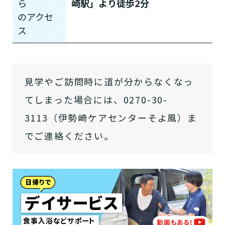
ら
崎駅」より徒歩2分
の
アクセ
ス
介護スタッフにご自宅に来てもらい
日帰りで使いたいですか？
ご自宅で生活しながら介護サービス
要介護認定を受け、要支援１～２、
要支援１～２・要介護１～２です
たいですか？
認知症の診断を受けていますか？
一時的に宿泊したいですか？
を使いたいですか？
要介護１～５、
いずれかの判定を受
あなたに適しているのは?
現在、日常生活を送るうえで誰かの
か？
介護施設へ通いたいですか？
または物忘れなど認知症の疑いはあ
老人ホームなどの施設に移り住みた
けていますか？
介護などサポートが必要ですか？
要介護３～５ですか？
見学やご訪問時に道が分からなくなっ
りますか？
いですか？
てしまった場合には、0270-30-
介護保険サービスは20種類以上あり、それぞれ
用途やご利用目的が違います。
3113（伊勢崎ケアセンターそよ風）ま
「どのサービスを使ったらいいのかわからな
でご連絡ください。
い!」という方は、
まずはどんなサービスがあ
なたに適しているのか簡単にチェックしてみま
はい
必要
要支援１～２
しょう!
最大4つの質問に答えていただくだけ
はい
自宅で生活しながら
要介護１～２
で、おすすめの介護保険サービスを紹介しま
日帰りで使いたい
使いたい
通いたい
す。
いいえ or
必要ない
いいえ
非該当(自立)
要介護３～５
施設へ移り住みたい
一時的に宿泊したい
と判定された
診断スタート
来てもらいたい