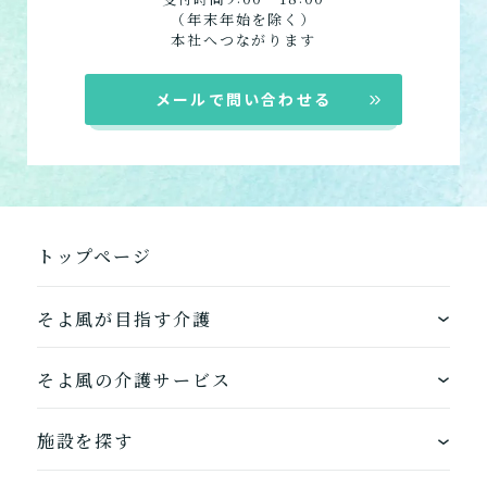
（年末年始を除く）
組み合わせて利用する
本社へつながります
小規模多機能型居宅介護
メールで問い合わせる
「通い」「訪問」「宿泊」
の組み合わせ
介護について相談する
トップページ
居宅介護支援
介護をはじめるための手続
き・ご準備の代行
そよ風が目指す介護
ワンストップサービス
そよ風の介護サービス
そよ風の介護サービス一覧へ
できるを増やす介護サービス
ホームに入居する
施設を探す
お客様に選ばれるできたてのお食事
自宅から通う