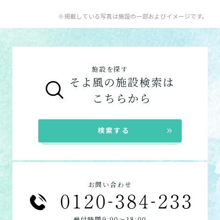
A.
そよ風で受けられるサービスは以下です。
ケアマネジャーによる申請代行も可能です。
入居系サービス
：ホームに入居したい方向け
※掲載している写真は施設の一部およびイメージです。
「ケアマネジャー」が決まっていない方
：地
【3】お客様に選ばれるできたてのお食事
のサービスは以下です。
ショートステイ
域包括支援センターまたは居宅介護支援事務
そよ風は施設内に厨房を構え、手作りのお食
介護付きホーム
数日だけ施設に泊まって介
所へ相談しましょう。
事をできたてで提供しています。約8割のお
護してもらう
グループホーム
ご利用の流れは
こちら
からご覧ください。
客様から「おいしい」と評価をいただきまし
施設を探す
た。
そよ風の施設検索は
在宅系サービス
：自宅から通いたい、自宅に
お客様に選ばれるできたてのお食事を詳しく
自宅に来てもらう
こちらから
来てもらいたい方向けのサービスは以下で
見る
す。
訪問介護
デイサービス
自宅に来てもらって介護し
★この介護施設について…相談したい・見学
検索する
てもらう
ショートステイ
したい・利用したい★
居宅介護支援
電話：0270-30-3113
定期巡回・随時対応型訪
お問い合わせフォームはこちら
問介護看護
お問い合わせ
必要な時自宅に来てもらっ
て介護してもらう
:
:
受付時間9
00〜18
00