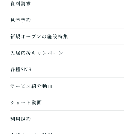
地図から探す
資料請求
自宅に来てもらう
ホームに入居
見学予約
自宅から通う/来てもらう
新規オープンの施設特集
入居応援キャンペーン
各種SNS
サービス紹介動画
ショート動画
1つ前に戻る
1つ前に戻る
1つ前に戻る
1つ前に戻る
1つ前に戻る
1つ前に戻る
1つ前に戻る
閉じる
介護診断を終了
介護診断を終了
介護診断を終了
介護診断を終了
介護診断を終了
介護診断を終了
介護診断を終了
利用規約