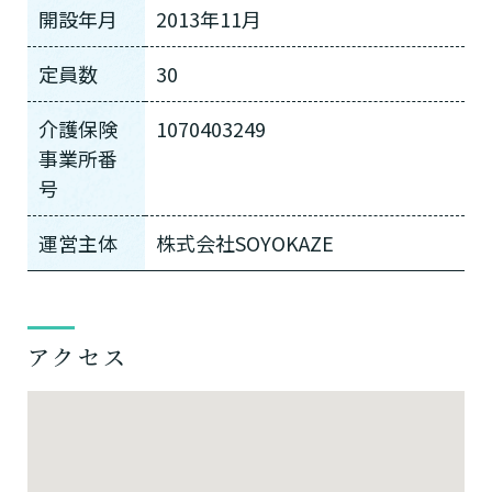
開設年月
2013年11月
定員数
30
介護保険
1070403249
事業所番
号
運営主体
株式会社SOYOKAZE
アクセス