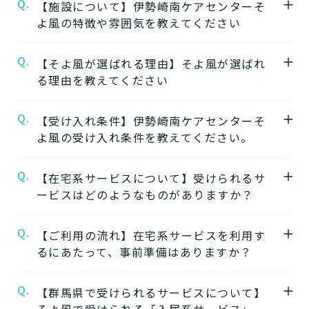
Q.
【施設について】伊勢崎南ケアセンターそ
よ風の特徴や雰囲気を教えてください
Q.
A.
【そよ風が選ばれる理由】そよ風が選ばれ
★施設の特徴★
る理由を教えてください
伊勢崎南ケアセンターそよ風
の公式ページで
は施設の特徴やおすすめポイントをご紹介し
Q.
A.
【受け入れ条件】伊勢崎南ケアセンターそ
【1】ワンストップサービス
ています。
よ風の受け入れ条件を教えてください。
「そよ風」は、同じ建物の中で複数の介護サ
ービスを提供する複合型の施設が多く、同じ
★施設の雰囲気★
Q.
A.
【在宅系サービスについて】受けられるサ
施設の中で別のサービスに移行することがで
伊勢崎南ケアセンターそよ風
自立
要支援
要介護
認知症相談可
の公式ページで
ービスはどのようなものがありますか？
きます。
は施設の写真から雰囲気をご確認いただけま
ワンストップサービスを詳しく見る
す。
Q.
A.
自宅から通う
【ご利用の流れ】在宅系サービスを利用す
るにあたって、事前準備はありますか？
【2】できるを増やす介護サービス
デイサービス
「そよ風」では、元気だった頃のように「再
日中だけ施設に通って介護
Q.
A.
【群馬県で受けられるサービスについて】
在宅系サービスの利用には「要介護認定」と
びできるようにする」ために支援したいと考
してもらう