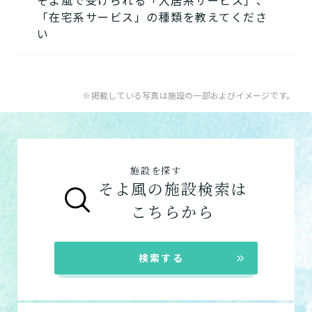
そよ風で受けられる「入居系サービス」、
ケアマネジャーによる「ケアプラン」の作成
えています。お客様が自分らしく生活できる
「在宅系サービス」の種類を教えてくださ
が必要です。
ように、ご自身でできることと支援が必要な
い
特化型デイサービス
「要介護認定」を受けていない方
：お住まい
ことを見極め自立を支援します。
目的・コンセプト特化のデ
の市町村窓口に行って申請を行いましょう。
できるを増やす介護サービスを詳しく見る
イサービス
A.
そよ風で受けられるサービスは以下です。
ケアマネジャーによる申請代行も可能です。
入居系サービス
：ホームに入居したい方向け
※掲載している写真は施設の一部およびイメージです。
「ケアマネジャー」が決まっていない方
：地
【3】お客様に選ばれるできたてのお食事
のサービスは以下です。
ショートステイ
域包括支援センターまたは居宅介護支援事務
そよ風は施設内に厨房を構え、手作りのお食
介護付きホーム
数日だけ施設に泊まって介
所へ相談しましょう。
事をできたてで提供しています。約8割のお
護してもらう
グループホーム
ご利用の流れは
こちら
からご覧ください。
客様から「おいしい」と評価をいただきまし
施設を探す
た。
そよ風の施設検索は
在宅系サービス
：自宅から通いたい、自宅に
お客様に選ばれるできたてのお食事を詳しく
自宅に来てもらう
こちらから
来てもらいたい方向けのサービスは以下で
見る
す。
訪問介護
デイサービス
自宅に来てもらって介護し
★この介護施設について…相談したい・見学
検索する
てもらう
ショートステイ
したい・利用したい★
居宅介護支援
電話：0270-20-1520