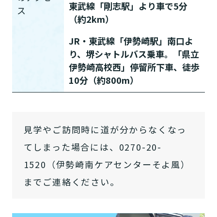
東武線「剛志駅」より車で5分
ス
（約2km）
JR・東武線「伊勢崎駅」南口よ
り、堺シャトルバス乗車。「県立
介護スタッフにご自宅に来てもらい
伊勢崎高校西」停留所下車、徒歩
日帰りで使いたいですか？
ご自宅で生活しながら介護サービス
要介護認定を受け、要支援１～２、
要支援１～２・要介護１～２です
たいですか？
10分（約800m）
認知症の診断を受けていますか？
一時的に宿泊したいですか？
を使いたいですか？
要介護１～５、
いずれかの判定を受
あなたに適しているのは?
現在、日常生活を送るうえで誰かの
か？
介護施設へ通いたいですか？
または物忘れなど認知症の疑いはあ
老人ホームなどの施設に移り住みた
けていますか？
介護などサポートが必要ですか？
要介護３～５ですか？
りますか？
いですか？
介護保険サービスは20種類以上あり、それぞれ
見学やご訪問時に道が分からなくなっ
用途やご利用目的が違います。
てしまった場合には、0270-20-
「どのサービスを使ったらいいのかわからな
い!」という方は、
まずはどんなサービスがあ
1520（伊勢崎南ケアセンターそよ風）
なたに適しているのか簡単にチェックしてみま
はい
必要
要支援１～２
までご連絡ください。
しょう!
最大4つの質問に答えていただくだけ
はい
自宅で生活しながら
要介護１～２
で、おすすめの介護保険サービスを紹介しま
日帰りで使いたい
使いたい
通いたい
す。
いいえ or
必要ない
いいえ
非該当(自立)