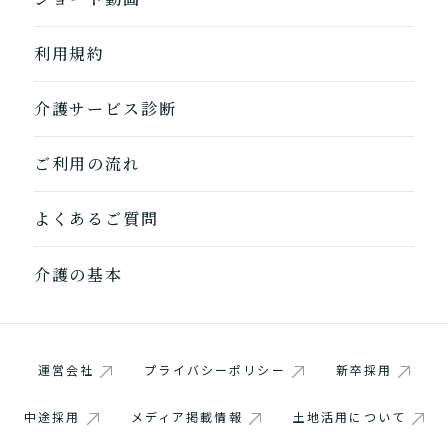
1つ前に戻る
1つ前に戻る
1つ前に戻る
1つ前に戻る
1つ前に戻る
1つ前に戻る
1つ前に戻る
閉じる
介護診断を終了
介護診断を終了
介護診断を終了
介護診断を終了
介護診断を終了
介護診断を終了
介護診断を終了
利用規約
介護サービス診断
ご利用の流れ
よくあるご質問
介護の基本
運営会社
プライバシーポリシー
新卒採用
中途採用
メディア掲載情報
土地活用について