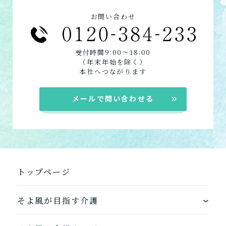
定期巡回・随時対応型訪
お問い合わせフォームはこちら
問介護看護
お問い合わせ
必要な時自宅に来てもらっ
て介護してもらう
:
:
受付時間9
00〜18
00
（年末年始を除く）
組み合わせて利用する
本社へつながります
小規模多機能型居宅介護
メールで問い合わせる
「通い」「訪問」「宿泊」
の組み合わせ
介護について相談する
トップページ
居宅介護支援
介護をはじめるための手続
き・ご準備の代行
そよ風が目指す介護
ワンストップサービス