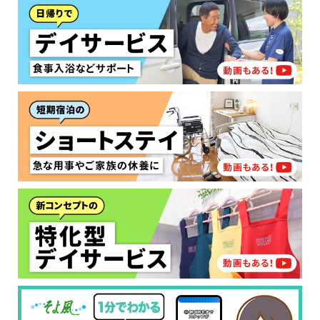
要介護３～５
施設へ移り住みたい
一時的に宿泊したい
と判定された
診断スタート
来てもらいたい