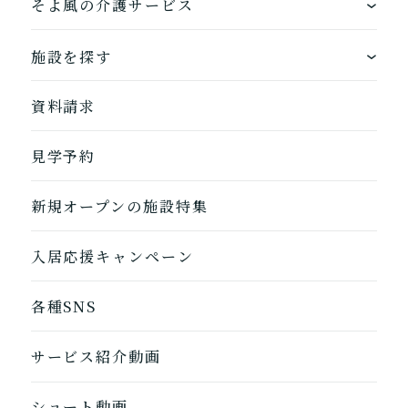
そよ風の介護サービス
そよ風の介護サービス一覧へ
できるを増やす介護サービス
ホームに入居する
施設を探す
お客様に選ばれるできたてのお食事
自宅から通う
地図から探す
資料請求
自宅に来てもらう
ホームに入居
見学予約
自宅から通う/来てもらう
新規オープンの施設特集
入居応援キャンペーン
各種SNS
サービス紹介動画
ショート動画