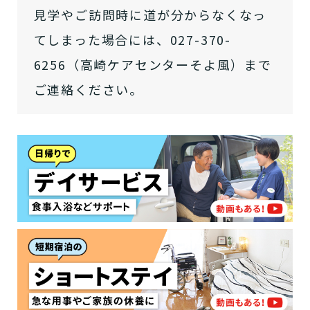
「どのサービスを使ったらいいのかわからな
見学やご訪問時に道が分からなくなっ
い!」という方は、
まずはどんなサービスがあ
てしまった場合には、027-370-
なたに適しているのか簡単にチェックしてみま
はい
必要
要支援１～２
しょう!
最大4つの質問に答えていただくだけ
はい
6256（高崎ケアセンターそよ風）まで
自宅で生活しながら
要介護１～２
で、おすすめの介護保険サービスを紹介しま
日帰りで使いたい
使いたい
通いたい
ご連絡ください。
す。
いいえ or
必要ない
いいえ
非該当(自立)
要介護３～５
施設へ移り住みたい
一時的に宿泊したい
と判定された
診断スタート
来てもらいたい