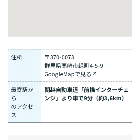
住所
〒370-0073
群馬県高崎市緑町4-5-9
GoogleMapで見る
最寄駅か
関越自動車道「前橋インターチェ
介護スタッフにご自宅に来てもらい
日帰りで使いたいですか？
ご自宅で生活しながら介護サービス
要介護認定を受け、要支援１～２、
ら
ンジ」より車で9分（約3,6km）
要支援１～２・要介護１～２です
たいですか？
認知症の診断を受けていますか？
一時的に宿泊したいですか？
を使いたいですか？
要介護１～５、
いずれかの判定を受
あなたに適しているのは?
現在、日常生活を送るうえで誰かの
の
アクセ
か？
介護施設へ通いたいですか？
または物忘れなど認知症の疑いはあ
老人ホームなどの施設に移り住みた
けていますか？
介護などサポートが必要ですか？
ス
要介護３～５ですか？
りますか？
いですか？
介護保険サービスは20種類以上あり、それぞれ
用途やご利用目的が違います。