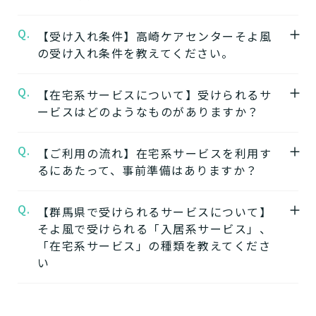
設の特徴やおすすめポイントをご紹介してい
Q.
A.
【受け入れ条件】高崎ケアセンターそよ風
【1】ワンストップサービス
ます。
の受け入れ条件を教えてください。
「そよ風」は、同じ建物の中で複数の介護サ
ービスを提供する複合型の施設が多く、同じ
★施設の雰囲気★
Q.
A.
【在宅系サービスについて】受けられるサ
施設の中で別のサービスに移行することがで
高崎ケアセンターそよ風
自立
要支援
要介護
認知症相談可
の公式ページでは施
ービスはどのようなものがありますか？
きます。
設の写真から雰囲気をご確認いただけます。
ワンストップサービスを詳しく見る
Q.
A.
自宅から通う
【ご利用の流れ】在宅系サービスを利用す
るにあたって、事前準備はありますか？
【2】できるを増やす介護サービス
デイサービス
「そよ風」では、元気だった頃のように「再
日中だけ施設に通って介護
Q.
A.
【群馬県で受けられるサービスについて】
在宅系サービスの利用には「要介護認定」と
びできるようにする」ために支援したいと考
してもらう
そよ風で受けられる「入居系サービス」、
ケアマネジャーによる「ケアプラン」の作成
えています。お客様が自分らしく生活できる
「在宅系サービス」の種類を教えてくださ
が必要です。
ように、ご自身でできることと支援が必要な
い
特化型デイサービス
「要介護認定」を受けていない方
：お住まい
ことを見極め自立を支援します。
目的・コンセプト特化のデ
の市町村窓口に行って申請を行いましょう。
できるを増やす介護サービスを詳しく見る
イサービス
A.
そよ風で受けられるサービスは以下です。
ケアマネジャーによる申請代行も可能です。