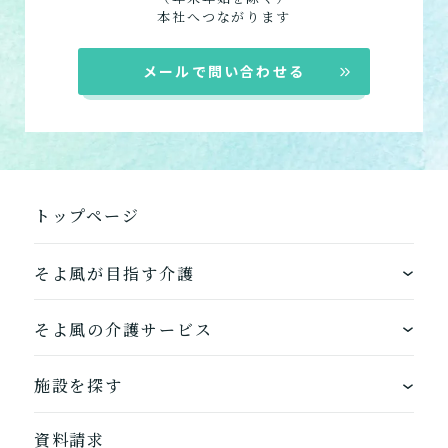
組み合わせて利用する
本社へつながります
小規模多機能型居宅介護
メールで問い合わせる
「通い」「訪問」「宿泊」
の組み合わせ
介護について相談する
トップページ
居宅介護支援
介護をはじめるための手続
き・ご準備の代行
そよ風が目指す介護
ワンストップサービス
そよ風の介護サービス
そよ風の介護サービス一覧へ
できるを増やす介護サービス
ホームに入居する
施設を探す
お客様に選ばれるできたてのお食事
自宅から通う
地図から探す
資料請求