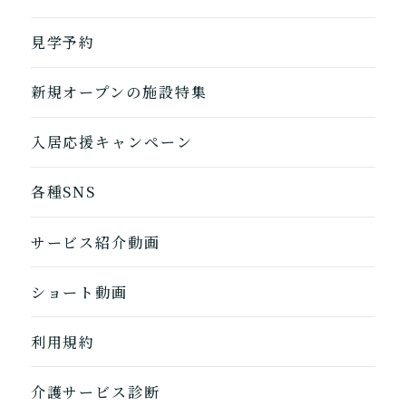
自宅に来てもらう
ホームに入居
見学予約
自宅から通う/来てもらう
新規オープンの施設特集
入居応援キャンペーン
各種SNS
サービス紹介動画
ショート動画
1つ前に戻る
1つ前に戻る
1つ前に戻る
1つ前に戻る
1つ前に戻る
1つ前に戻る
1つ前に戻る
閉じる
介護診断を終了
介護診断を終了
介護診断を終了
介護診断を終了
介護診断を終了
介護診断を終了
介護診断を終了
利用規約
介護サービス診断