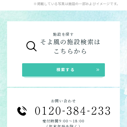
入居系サービス
：ホームに入居したい方向け
※掲載している写真は施設の一部およびイメージです。
「ケアマネジャー」が決まっていない方
：地
【3】お客様に選ばれるできたてのお食事
のサービスは以下です。
ショートステイ
域包括支援センターまたは居宅介護支援事務
そよ風は施設内に厨房を構え、手作りのお食
介護付きホーム
数日だけ施設に泊まって介
所へ相談しましょう。
事をできたてで提供しています。約8割のお
護してもらう
グループホーム
ご利用の流れは
こちら
からご覧ください。
客様から「おいしい」と評価をいただきまし
施設を探す
た。
そよ風の施設検索は
在宅系サービス
：自宅から通いたい、自宅に
お客様に選ばれるできたてのお食事を詳しく
自宅に来てもらう
こちらから
来てもらいたい方向けのサービスは以下で
見る
す。
訪問介護
デイサービス
自宅に来てもらって介護し
★この介護施設について…相談したい・見学
検索する
てもらう
ショートステイ
したい・利用したい★
居宅介護支援
電話：027-370-6256
定期巡回・随時対応型訪
お問い合わせフォームはこちら
問介護看護
お問い合わせ
必要な時自宅に来てもらっ
て介護してもらう
:
:
受付時間9
00〜18
00
（年末年始を除く）