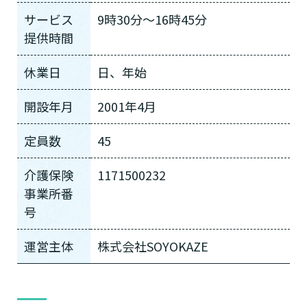
サービス
9時30分〜16時45分
提供時間
休業日
日、年始
開設年月
2001年4月
定員数
45
介護保険
1171500232
事業所番
号
運営主体
株式会社SOYOKAZE