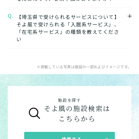
デイサービス
「そよ風」では、元気だった頃のように「再
日中だけ施設に通って介護
Q.
A.
【埼玉県で受けられるサービスについて】
在宅系サービスの利用には「要介護認定」と
びできるようにする」ために支援したいと考
してもらう
そよ風で受けられる「入居系サービス」、
ケアマネジャーによる「ケアプラン」の作成
えています。お客様が自分らしく生活できる
「在宅系サービス」の種類を教えてくださ
が必要です。
ように、ご自身でできることと支援が必要な
い
特化型デイサービス
「要介護認定」を受けていない方
：お住まい
ことを見極め自立を支援します。
目的・コンセプト特化のデ
の市町村窓口に行って申請を行いましょう。
できるを増やす介護サービスを詳しく見る
イサービス
A.
そよ風で受けられるサービスは以下です。
ケアマネジャーによる申請代行も可能です。
入居系サービス
：ホームに入居したい方向け
※掲載している写真は施設の一部およびイメージです。
「ケアマネジャー」が決まっていない方
：地
【3】お客様に選ばれるできたてのお食事
のサービスは以下です。
ショートステイ
域包括支援センターまたは居宅介護支援事務
そよ風は施設内に厨房を構え、手作りのお食
介護付きホーム
数日だけ施設に泊まって介
所へ相談しましょう。
事をできたてで提供しています。約8割のお
護してもらう
住宅型有料老人ホーム
ご利用の流れは
こちら
からご覧ください。
客様から「おいしい」と評価をいただきまし
施設を探す
サービス付き高齢者向け住宅
た。
そよ風の施設検索は
グループホーム
お客様に選ばれるできたてのお食事を詳しく
自宅に来てもらう
こちらから
見る
在宅系サービス
：自宅から通いたい、自宅に
訪問介護
来てもらいたい方向けのサービスは以下で
自宅に来てもらって介護し
★この介護施設について…相談したい・見学
検索する