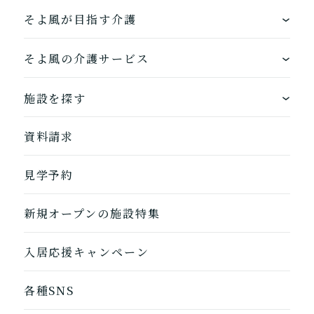
介護をはじめるための手続
き・ご準備の代行
そよ風が目指す介護
ワンストップサービス
そよ風の介護サービス
そよ風の介護サービス一覧へ
できるを増やす介護サービス
ホームに入居する
施設を探す
お客様に選ばれるできたてのお食事
自宅から通う
地図から探す
資料請求
自宅に来てもらう
ホームに入居
見学予約
自宅から通う/来てもらう
新規オープンの施設特集
入居応援キャンペーン
各種SNS