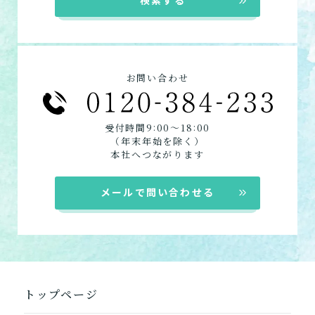
てもらう
す。
したい・利用したい★
デイサービス
電話：048-851-8966
ショートステイ
定期巡回・随時対応型訪
お問い合わせフォームはこちら
訪問介護
問介護看護
お問い合わせ
必要な時自宅に来てもらっ
定期巡回
て介護してもらう
居宅介護支援
:
:
受付時間9
00〜18
00
（年末年始を除く）
組み合わせて利用する
本社へつながります
小規模多機能型居宅介護
メールで問い合わせる
「通い」「訪問」「宿泊」
の組み合わせ
介護について相談する
トップページ
居宅介護支援