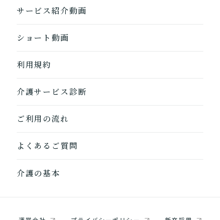
サービス紹介動画
ショート動画
利用規約
1つ前に戻る
1つ前に戻る
1つ前に戻る
1つ前に戻る
1つ前に戻る
1つ前に戻る
1つ前に戻る
閉じる
介護診断を終了
介護診断を終了
介護診断を終了
介護診断を終了
介護診断を終了
介護診断を終了
介護診断を終了
介護サービス診断
ご利用の流れ
よくあるご質問
介護の基本
運営会社
プライバシーポリシー
新卒採用