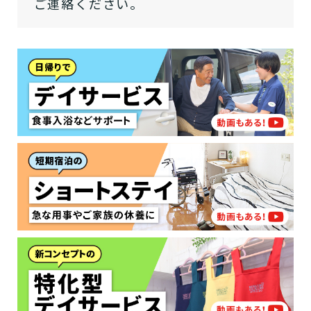
ご連絡ください。
または物忘れなど認知症の疑いはあ
老人ホームなどの施設に移り住みた
けていますか？
介護などサポートが必要ですか？
要介護３～５ですか？
りますか？
いですか？
介護保険サービスは20種類以上あり、それぞれ
用途やご利用目的が違います。
「どのサービスを使ったらいいのかわからな
い!」という方は、
まずはどんなサービスがあ
なたに適しているのか簡単にチェックしてみま
はい
必要
要支援１～２
しょう!
最大4つの質問に答えていただくだけ
はい
自宅で生活しながら
要介護１～２
で、おすすめの介護保険サービスを紹介しま
日帰りで使いたい
使いたい
通いたい
す。
いいえ or
必要ない
いいえ
非該当(自立)
要介護３～５
施設へ移り住みたい
一時的に宿泊したい
と判定された
診断スタート
来てもらいたい