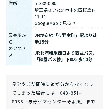
住所
〒338-0005
埼玉県さいたま市中央区桜丘1-
11-11
GoogleMapで見る
最寄駅か
JR埼京線「与野本町」駅より徒
ら
歩15分
の
アクセ
JR北浦和駅西口より西武バス、
ス
「陣屋バス停」下車徒歩10分
見学やご訪問時に道が分からなくなっ
てしまった場合には、048-851-
介護スタッフにご自宅に来てもらい
日帰りで使いたいですか？
ご自宅で生活しながら介護サービス
要介護認定を受け、要支援１～２、
8966（与野ケアセンターそよ風）まで
要支援１～２・要介護１～２です
たいですか？
認知症の診断を受けていますか？
一時的に宿泊したいですか？
を使いたいですか？
要介護１～５、
いずれかの判定を受
あなたに適しているのは?
現在、日常生活を送るうえで誰かの
か？
介護施設へ通いたいですか？