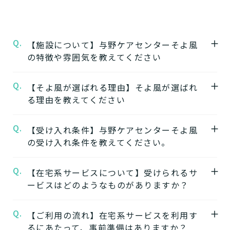
Q.
【施設について】与野ケアセンターそよ風
の特徴や雰囲気を教えてください
Q.
A.
【そよ風が選ばれる理由】そよ風が選ばれ
★施設の特徴★
る理由を教えてください
与野ケアセンターそよ風
の公式ページでは施
設の特徴やおすすめポイントをご紹介してい
Q.
A.
【受け入れ条件】与野ケアセンターそよ風
【1】ワンストップサービス
ます。
の受け入れ条件を教えてください。
「そよ風」は、同じ建物の中で複数の介護サ
ービスを提供する複合型の施設が多く、同じ
★施設の雰囲気★
Q.
A.
【在宅系サービスについて】受けられるサ
施設の中で別のサービスに移行することがで
与野ケアセンターそよ風
自立
要支援
要介護
認知症相談可
の公式ページでは施
ービスはどのようなものがありますか？
きます。
設の写真から雰囲気をご確認いただけます。
ワンストップサービスを詳しく見る
Q.
A.
自宅から通う
【ご利用の流れ】在宅系サービスを利用す
るにあたって、事前準備はありますか？
【2】できるを増やす介護サービス