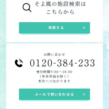
た。
そよ風の施設検索は
グループホーム
お客様に選ばれるできたてのお食事を詳しく
自宅に来てもらう
こちらから
見る
在宅系サービス
：自宅から通いたい、自宅に
訪問介護
来てもらいたい方向けのサービスは以下で
自宅に来てもらって介護し
★この介護施設について…相談したい・見学
検索する
てもらう
す。
したい・利用したい★
デイサービス
電話：0480-67-2185
ショートステイ
定期巡回・随時対応型訪
お問い合わせフォームはこちら
訪問介護
問介護看護
お問い合わせ
必要な時自宅に来てもらっ
定期巡回
て介護してもらう
居宅介護支援
:
:
受付時間9
00〜18
00
（年末年始を除く）
組み合わせて利用する
本社へつながります
小規模多機能型居宅介護
メールで問い合わせる
「通い」「訪問」「宿泊」
の組み合わせ