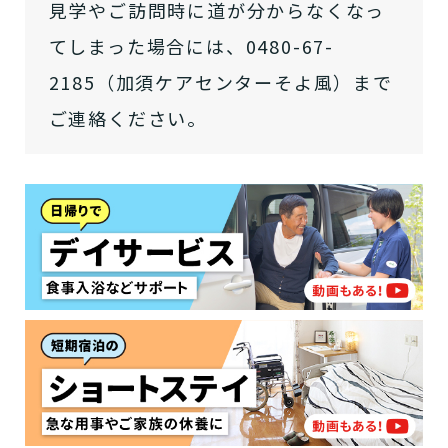
介護スタッフにご自宅に来てもらい
見学やご訪問時に道が分からなくなっ
日帰りで使いたいですか？
ご自宅で生活しながら介護サービス
要介護認定を受け、要支援１～２、
要支援１～２・要介護１～２です
たいですか？
認知症の診断を受けていますか？
一時的に宿泊したいですか？
を使いたいですか？
要介護１～５、
いずれかの判定を受
あなたに適しているのは?
てしまった場合には、0480-67-
現在、日常生活を送るうえで誰かの
か？
介護施設へ通いたいですか？
または物忘れなど認知症の疑いはあ
老人ホームなどの施設に移り住みた
けていますか？
介護などサポートが必要ですか？
2185（加須ケアセンターそよ風）まで
要介護３～５ですか？
りますか？
いですか？
ご連絡ください。
介護保険サービスは20種類以上あり、それぞれ
用途やご利用目的が違います。
「どのサービスを使ったらいいのかわからな
い!」という方は、
まずはどんなサービスがあ
なたに適しているのか簡単にチェックしてみま
はい
必要
要支援１～２
しょう!
最大4つの質問に答えていただくだけ
はい
自宅で生活しながら
要介護１～２
で、おすすめの介護保険サービスを紹介しま
日帰りで使いたい
使いたい
通いたい
す。
いいえ or
必要ない
いいえ
非該当(自立)
要介護３～５
施設へ移り住みたい
一時的に宿泊したい
と判定された
診断スタート
来てもらいたい