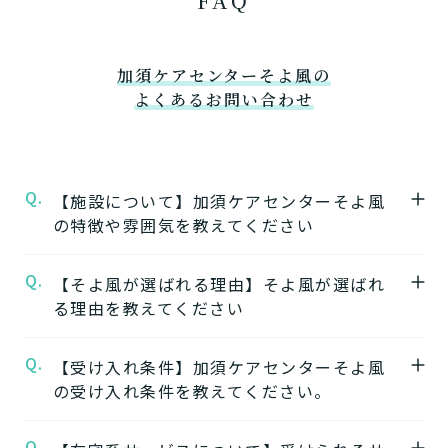
加須ケアセンターそよ風の
よくあるお問い合わせ
Q.
【施設について】加須ケアセンターそよ風
の特徴や雰囲気を教えてください
Q.
A.
【そよ風が選ばれる理由】そよ風が選ばれ
★施設の特徴★
る理由を教えてください
加須ケアセンターそよ風
の公式ページでは施
設の特徴やおすすめポイントをご紹介してい
Q.
A.
【受け入れ条件】加須ケアセンターそよ風
【1】ワンストップサービス
ます。
の受け入れ条件を教えてください。
「そよ風」は、同じ建物の中で複数の介護サ
ービスを提供する複合型の施設が多く、同じ
★施設の雰囲気★
Q.
A.