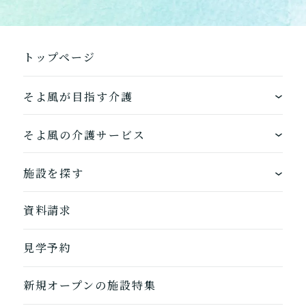
介護について相談する
トップページ
居宅介護支援
介護をはじめるための手続
き・ご準備の代行
そよ風が目指す介護
ワンストップサービス
そよ風の介護サービス
そよ風の介護サービス一覧へ
できるを増やす介護サービス
ホームに入居する
施設を探す
お客様に選ばれるできたてのお食事
自宅から通う
地図から探す
資料請求
自宅に来てもらう
ホームに入居
見学予約
自宅から通う/来てもらう
新規オープンの施設特集