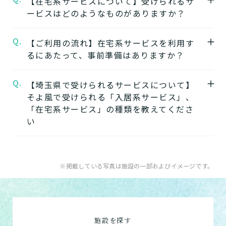
【在宅系サービスについて】受けられるサ
施設の中で別のサービスに移行することがで
加須ケアセンターそよ風
自立
要支援
要介護
認知症相談可
の公式ページでは施
ービスはどのようなものがありますか？
きます。
設の写真から雰囲気をご確認いただけます。
ワンストップサービスを詳しく見る
Q.
A.
自宅から通う
【ご利用の流れ】在宅系サービスを利用す
るにあたって、事前準備はありますか？
【2】できるを増やす介護サービス
デイサービス
「そよ風」では、元気だった頃のように「再
日中だけ施設に通って介護
Q.
A.
【埼玉県で受けられるサービスについて】
在宅系サービスの利用には「要介護認定」と
びできるようにする」ために支援したいと考
してもらう
そよ風で受けられる「入居系サービス」、
ケアマネジャーによる「ケアプラン」の作成
えています。お客様が自分らしく生活できる
「在宅系サービス」の種類を教えてくださ
が必要です。
ように、ご自身でできることと支援が必要な
い
特化型デイサービス
「要介護認定」を受けていない方
：お住まい
ことを見極め自立を支援します。
目的・コンセプト特化のデ
の市町村窓口に行って申請を行いましょう。
できるを増やす介護サービスを詳しく見る
イサービス
A.
そよ風で受けられるサービスは以下です。
ケアマネジャーによる申請代行も可能です。
入居系サービス
：ホームに入居したい方向け
※掲載している写真は施設の一部およびイメージです。
「ケアマネジャー」が決まっていない方
：地
【3】お客様に選ばれるできたてのお食事
のサービスは以下です。
ショートステイ
域包括支援センターまたは居宅介護支援事務
そよ風は施設内に厨房を構え、手作りのお食
介護付きホーム
数日だけ施設に泊まって介
所へ相談しましょう。
事をできたてで提供しています。約8割のお
護してもらう
住宅型有料老人ホーム
ご利用の流れは
こちら
からご覧ください。
客様から「おいしい」と評価をいただきまし
施設を探す
サービス付き高齢者向け住宅