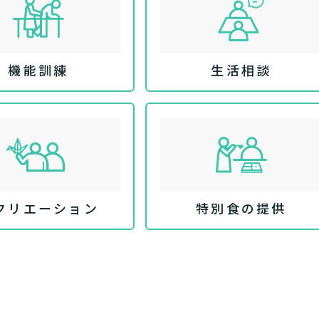
機能訓練
生活相談
あなたに適しているのは?
クリエーション
特別食の提供
ッフにご自宅に来てもらいた
日帰りで使いたいですか？
定を受け、要支援１～２、要介
支援１～２・要介護１～２です
活しながら介護サービスを使い
認知症の診断を受けていますか
を送るうえで誰かの介護などサ
介護施設へ通いたいですか？
一時的に宿泊したいですか？
ずれかの判定を受けています
要介護３～５ですか？
ームなどの施設に移り住みたい
物忘れなど認知症の疑いはあり
か？
サービスは20種類以上あり、それぞれ用途やご利用目的が