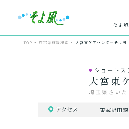
そよ風
TOP
在宅系施設検索
大宮東ケアセンターそよ風
ショートス
ワンストップ
ホー
で
大宮東
サービス
介
埼玉県さいた
アクセス
東武野田線