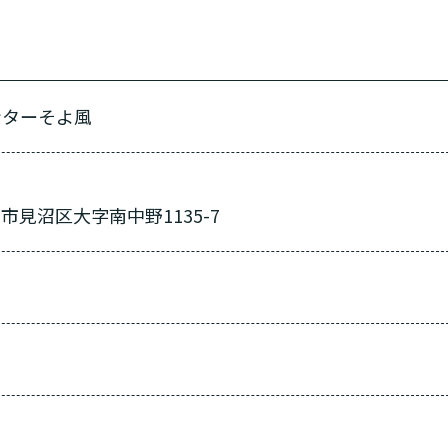
「どのサービスを使ったらいいのかわからない!」という方は
んなサービスがあなたに適しているのか簡単にチェックして
質問に答えていただくだけで、おすすめの介護保険サービス
ンターそよ風
必要
必要な
支援１～２
いいえ o
活しながら
はい
はい
使いたい
施設へ移り住
要介護３
いいえ
介護１～２
非該当(自立)
と判
りで使いたい
一時的に宿泊
診断スタート
通いたい
来てもらい
市見沼区大字南中野1135-7