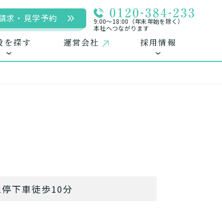
請求・見学予約
9:00〜18:00（年末年始を除く）
本社へつながります
設を探す
運営会社
採用情報
用
ームに入居
自宅に来てもらう
自宅から通う/来てもらう
中途採用（パート含む）
停下車徒歩10分