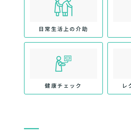
日常生活上の介助
健康チェック
レ
介護スタ
要介護認
要
ご自宅で生
現在、日常生活
い
老人ホ
または
介護保険