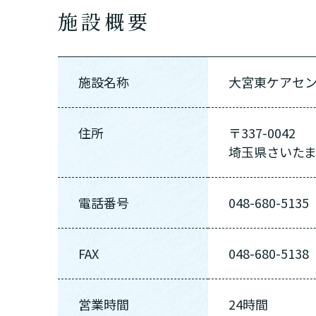
施設概要
まずはど
最大4つの
施設名称
大宮東ケアセ
要
自宅で生
要
日帰
住所
〒337-0042
埼玉県さいたま
電話番号
048-680-5135
FAX
048-680-5138
営業時間
24時間