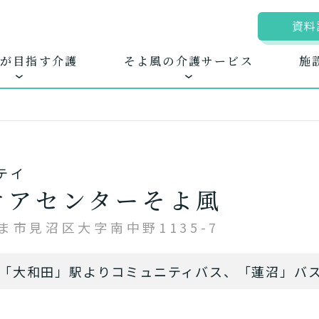
資料
が目指す介護
そよ風の介護サービス
施
テイ
ムに入居する
きるを増やす
地図から探す
お客様に選ばれる
自宅から通う
新卒採
ホ
ケアセンターそよ風
護サービス
できたてのお食事
ま市見沼区大字南中野1135-7
「大和田」駅よりコミュニティバス、「蓮沼」バス