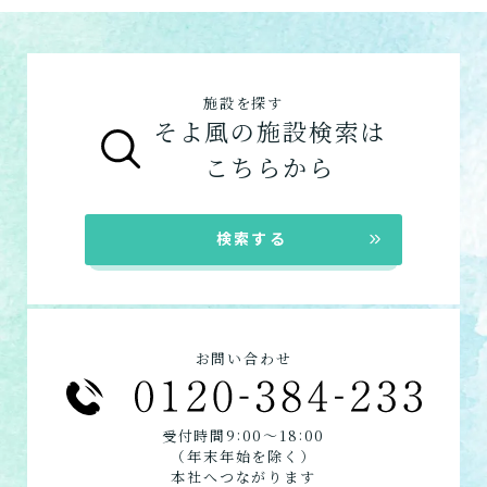
のサービスは以下です。
ショートステイ
域包括支援センターまたは居宅介護支援事務
そよ風は施設内に厨房を構え、手作りのお食
介護付きホーム
数日だけ施設に泊まって介
所へ相談しましょう。
事をできたてで提供しています。約8割のお
護してもらう
住宅型有料老人ホーム
ご利用の流れは
こちら
からご覧ください。
客様から「おいしい」と評価をいただきまし
施設を探す
サービス付き高齢者向け住宅
た。
そよ風の施設検索は
グループホーム
お客様に選ばれるできたてのお食事を詳しく
自宅に来てもらう
こちらから
見る
在宅系サービス
：自宅から通いたい、自宅に
訪問介護
来てもらいたい方向けのサービスは以下で
自宅に来てもらって介護し
★この介護施設について…相談したい・見学
検索する
てもらう
す。
したい・利用したい★
デイサービス
電話：049-268-3880
ショートステイ
定期巡回・随時対応型訪
お問い合わせフォームはこちら
訪問介護
問介護看護
お問い合わせ
必要な時自宅に来てもらっ
定期巡回
て介護してもらう
居宅介護支援
:
:
受付時間9
00〜18
00
（年末年始を除く）
組み合わせて利用する
本社へつながります