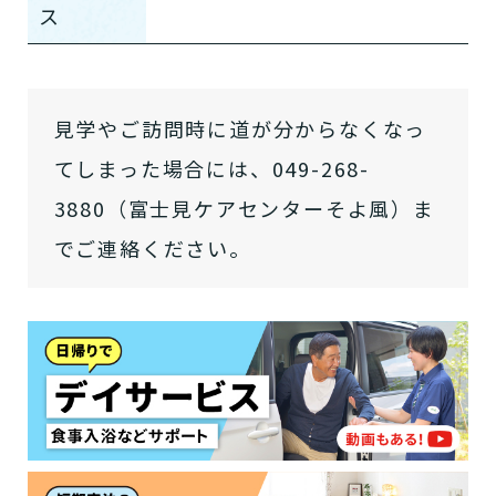
ス
介護スタッフにご自宅に来てもらい
日帰りで使いたいですか？
ご自宅で生活しながら介護サービス
要介護認定を受け、要支援１～２、
要支援１～２・要介護１～２です
たいですか？
認知症の診断を受けていますか？
一時的に宿泊したいですか？
を使いたいですか？
要介護１～５、
いずれかの判定を受
あなたに適しているのは?
現在、日常生活を送るうえで誰かの
か？
介護施設へ通いたいですか？
見学やご訪問時に道が分からなくなっ
または物忘れなど認知症の疑いはあ
老人ホームなどの施設に移り住みた
けていますか？
介護などサポートが必要ですか？
要介護３～５ですか？
りますか？
いですか？
てしまった場合には、049-268-
介護保険サービスは20種類以上あり、それぞれ
3880（富士見ケアセンターそよ風）ま
用途やご利用目的が違います。
でご連絡ください。
「どのサービスを使ったらいいのかわからな
い!」という方は、
まずはどんなサービスがあ
なたに適しているのか簡単にチェックしてみま
はい
必要
要支援１～２
しょう!
最大4つの質問に答えていただくだけ
はい
自宅で生活しながら
要介護１～２
で、おすすめの介護保険サービスを紹介しま
日帰りで使いたい
使いたい
通いたい
す。
いいえ or
必要ない
いいえ
非該当(自立)
要介護３～５
施設へ移り住みたい
一時的に宿泊したい
と判定された
診断スタート
来てもらいたい