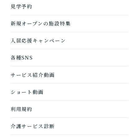
ホームに入居
見学予約
自宅から通う/来てもらう
新規オープンの施設特集
入居応援キャンペーン
各種SNS
サービス紹介動画
ショート動画
1つ前に戻る
1つ前に戻る
1つ前に戻る
1つ前に戻る
1つ前に戻る
1つ前に戻る
1つ前に戻る
閉じる
介護診断を終了
介護診断を終了
介護診断を終了
介護診断を終了
介護診断を終了
介護診断を終了
介護診断を終了
利用規約
介護サービス診断