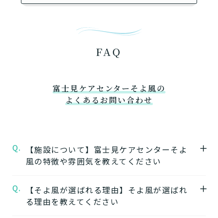
FAQ
富士見ケアセンターそよ風の
よくあるお問い合わせ
Q.
【施設について】富士見ケアセンターそよ
風の特徴や雰囲気を教えてください
Q.
A.
【そよ風が選ばれる理由】そよ風が選ばれ
★施設の特徴★
る理由を教えてください
富士見ケアセンターそよ風
の公式ページでは
施設の特徴やおすすめポイントをご紹介して