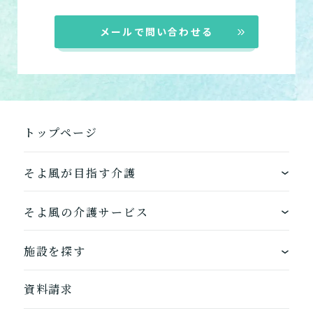
小規模多機能型居宅介護
メールで問い合わせる
「通い」「訪問」「宿泊」
の組み合わせ
介護について相談する
トップページ
居宅介護支援
介護をはじめるための手続
き・ご準備の代行
そよ風が目指す介護
ワンストップサービス
そよ風の介護サービス
そよ風の介護サービス一覧へ
できるを増やす介護サービス
ホームに入居する
施設を探す
お客様に選ばれるできたてのお食事
自宅から通う
地図から探す
資料請求
自宅に来てもらう