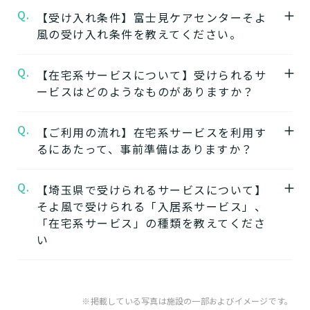
Q.
A.
【受け入れ条件】富士見ケアセンターそよ
【1】ワンストップサービス
います。
風の受け入れ条件を教えてください。
「そよ風」は、同じ建物の中で複数の介護サ
ービスを提供する複合型の施設が多く、同じ
★施設の雰囲気★
Q.
A.
【在宅系サービスについて】受けられるサ
施設の中で別のサービスに移行することがで
富士見ケアセンターそよ風
自立
要支援
要介護
認知症相談可
の公式ページでは
ービスはどのようなものがありますか？
きます。
施設の写真から雰囲気をご確認いただけま
ワンストップサービスを詳しく見る
す。
Q.
A.
自宅から通う
【ご利用の流れ】在宅系サービスを利用す
るにあたって、事前準備はありますか？
【2】できるを増やす介護サービス
デイサービス
「そよ風」では、元気だった頃のように「再
日中だけ施設に通って介護
Q.
A.
【埼玉県で受けられるサービスについて】
在宅系サービスの利用には「要介護認定」と
びできるようにする」ために支援したいと考
してもらう
そよ風で受けられる「入居系サービス」、
ケアマネジャーによる「ケアプラン」の作成
えています。お客様が自分らしく生活できる
「在宅系サービス」の種類を教えてくださ
が必要です。
ように、ご自身でできることと支援が必要な
い
特化型デイサービス
「要介護認定」を受けていない方
：お住まい
ことを見極め自立を支援します。
目的・コンセプト特化のデ
の市町村窓口に行って申請を行いましょう。
できるを増やす介護サービスを詳しく見る
イサービス
A.
そよ風で受けられるサービスは以下です。
ケアマネジャーによる申請代行も可能です。
入居系サービス
：ホームに入居したい方向け
※掲載している写真は施設の一部およびイメージです。
「ケアマネジャー」が決まっていない方
：地
【3】お客様に選ばれるできたてのお食事