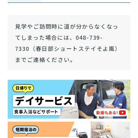
「どのサービスを使ったらいいのかわからな
い!」という方は、
まずはどんなサービスがあ
なたに適しているのか簡単にチェックしてみま
はい
見学やご訪問時に道が分からなくなっ
必要
要支援１～２
しょう!
最大4つの質問に答えていただくだけ
はい
自宅で生活しながら
要介護１～２
で、おすすめの介護保険サービスを紹介しま
てしまった場合には、048-739-
日帰りで使いたい
使いたい
通いたい
す。
いいえ or
必要ない
7330（春日部ショートステイそよ風）
いいえ
非該当(自立)
要介護３～５
施設へ移り住みたい
一時的に宿泊したい
と判定された
までご連絡ください。
診断スタート
来てもらいたい