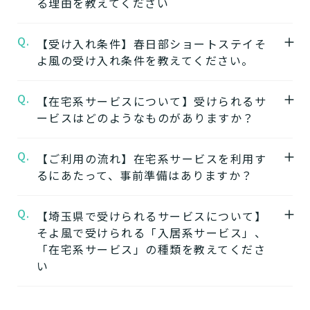
る理由を教えてください
春日部ショートステイそよ風
の公式ページで
は施設の特徴やおすすめポイントをご紹介し
Q.
A.
【受け入れ条件】春日部ショートステイそ
【1】ワンストップサービス
ています。
よ風の受け入れ条件を教えてください。
「そよ風」は、同じ建物の中で複数の介護サ
ービスを提供する複合型の施設が多く、同じ
★施設の雰囲気★
Q.
A.
【在宅系サービスについて】受けられるサ
施設の中で別のサービスに移行することがで
春日部ショートステイそよ風
自立
要支援
要介護
認知症相談可
の公式ページで
ービスはどのようなものがありますか？
きます。
は施設の写真から雰囲気をご確認いただけま
ワンストップサービスを詳しく見る
す。
Q.
A.
自宅から通う
【ご利用の流れ】在宅系サービスを利用す
るにあたって、事前準備はありますか？
【2】できるを増やす介護サービス
デイサービス
「そよ風」では、元気だった頃のように「再
日中だけ施設に通って介護
Q.
A.
【埼玉県で受けられるサービスについて】
在宅系サービスの利用には「要介護認定」と
びできるようにする」ために支援したいと考
してもらう
そよ風で受けられる「入居系サービス」、
ケアマネジャーによる「ケアプラン」の作成
えています。お客様が自分らしく生活できる
「在宅系サービス」の種類を教えてくださ
が必要です。
ように、ご自身でできることと支援が必要な
い
特化型デイサービス
「要介護認定」を受けていない方
：お住まい
ことを見極め自立を支援します。
目的・コンセプト特化のデ
の市町村窓口に行って申請を行いましょう。
できるを増やす介護サービスを詳しく見る
イサービス
A.
そよ風で受けられるサービスは以下です。