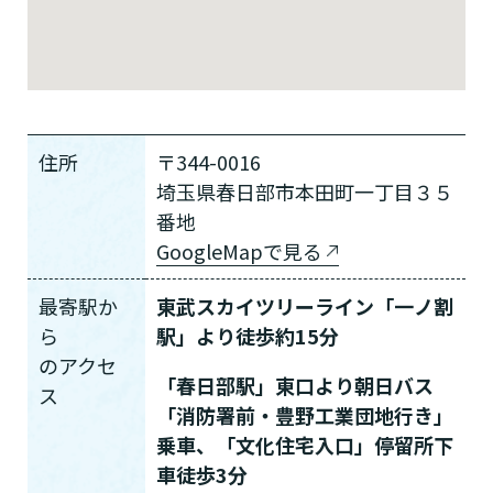
住所
〒344-0016
埼玉県春日部市本田町一丁目３５
番地
GoogleMapで見る
最寄駅か
東武スカイツリーライン「一ノ割
介護スタッフにご自宅に来てもらい
ら
駅」より徒歩約15分
日帰りで使いたいですか？
ご自宅で生活しながら介護サービス
要介護認定を受け、要支援１～２、
要支援１～２・要介護１～２です
たいですか？
の
アクセ
認知症の診断を受けていますか？
一時的に宿泊したいですか？
を使いたいですか？
要介護１～５、
いずれかの判定を受
あなたに適しているのは?
現在、日常生活を送るうえで誰かの
「春日部駅」東口より朝日バス
か？
介護施設へ通いたいですか？
ス
または物忘れなど認知症の疑いはあ
老人ホームなどの施設に移り住みた
けていますか？
介護などサポートが必要ですか？
「消防署前・豊野工業団地行き」
要介護３～５ですか？
りますか？
いですか？
乗車、「文化住宅入口」停留所下
介護保険サービスは20種類以上あり、それぞれ
車徒歩3分
用途やご利用目的が違います。