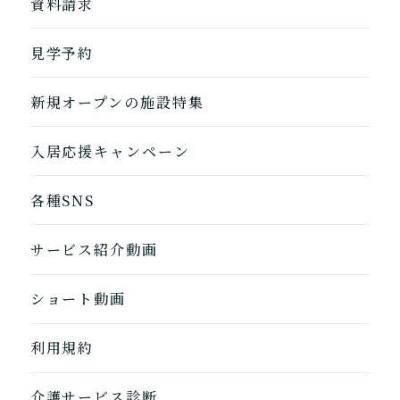
資料請求
自宅に来てもらう
ホームに入居
見学予約
自宅から通う/来てもらう
新規オープンの施設特集
入居応援キャンペーン
各種SNS
サービス紹介動画
ショート動画
利用規約
1つ前に戻る
1つ前に戻る
1つ前に戻る
1つ前に戻る
1つ前に戻る
1つ前に戻る
1つ前に戻る
閉じる
介護診断を終了
介護診断を終了
介護診断を終了
介護診断を終了
介護診断を終了
介護診断を終了
介護診断を終了
介護サービス診断