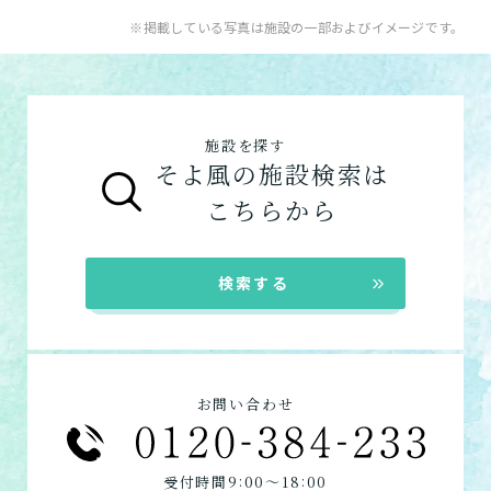
ケアマネジャーによる申請代行も可能です。
入居系サービス
：ホームに入居したい方向け
※掲載している写真は施設の一部およびイメージです。
「ケアマネジャー」が決まっていない方
：地
【3】お客様に選ばれるできたてのお食事
のサービスは以下です。
ショートステイ
域包括支援センターまたは居宅介護支援事務
そよ風は施設内に厨房を構え、手作りのお食
介護付きホーム
数日だけ施設に泊まって介
所へ相談しましょう。
事をできたてで提供しています。約8割のお
護してもらう
住宅型有料老人ホーム
ご利用の流れは
こちら
からご覧ください。
客様から「おいしい」と評価をいただきまし
施設を探す
サービス付き高齢者向け住宅
た。
そよ風の施設検索は
グループホーム
お客様に選ばれるできたてのお食事を詳しく
自宅に来てもらう
こちらから
見る
在宅系サービス
：自宅から通いたい、自宅に
訪問介護
来てもらいたい方向けのサービスは以下で
自宅に来てもらって介護し
★この介護施設について…相談したい・見学
検索する
てもらう
す。
したい・利用したい★
デイサービス
電話：048-739-7330
ショートステイ
定期巡回・随時対応型訪
お問い合わせフォームはこちら
訪問介護
問介護看護
お問い合わせ
必要な時自宅に来てもらっ
定期巡回
て介護してもらう
居宅介護支援
:
:
受付時間9
00〜18
00