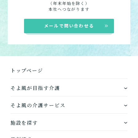
（年末年始を除く）
組み合わせて利用する
本社へつながります
小規模多機能型居宅介護
メールで問い合わせる
「通い」「訪問」「宿泊」
の組み合わせ
介護について相談する
トップページ
居宅介護支援
介護をはじめるための手続
き・ご準備の代行
そよ風が目指す介護
ワンストップサービス
そよ風の介護サービス
そよ風の介護サービス一覧へ
できるを増やす介護サービス
ホームに入居する
施設を探す
お客様に選ばれるできたてのお食事
自宅から通う
地図から探す