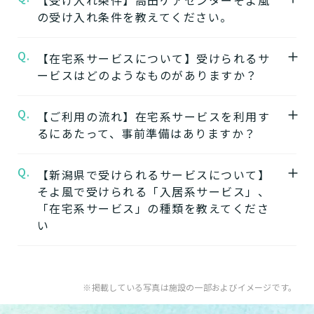
の受け入れ条件を教えてください。
「そよ風」は、同じ建物の中で複数の介護サ
ービスを提供する複合型の施設が多く、同じ
★施設の雰囲気★
Q.
A.
【在宅系サービスについて】受けられるサ
施設の中で別のサービスに移行することがで
高田ケアセンターそよ風
自立
要支援
要介護
認知症相談可
の公式ページでは施
ービスはどのようなものがありますか？
きます。
設の写真から雰囲気をご確認いただけます。
ワンストップサービスを詳しく見る
Q.
A.
自宅から通う
【ご利用の流れ】在宅系サービスを利用す
るにあたって、事前準備はありますか？
【2】できるを増やす介護サービス
デイサービス
「そよ風」では、元気だった頃のように「再
日中だけ施設に通って介護
Q.
A.
【新潟県で受けられるサービスについて】
在宅系サービスの利用には「要介護認定」と
びできるようにする」ために支援したいと考
してもらう
そよ風で受けられる「入居系サービス」、
ケアマネジャーによる「ケアプラン」の作成
えています。お客様が自分らしく生活できる
「在宅系サービス」の種類を教えてくださ
が必要です。
ように、ご自身でできることと支援が必要な
い
特化型デイサービス
「要介護認定」を受けていない方
：お住まい
ことを見極め自立を支援します。
目的・コンセプト特化のデ
の市町村窓口に行って申請を行いましょう。
できるを増やす介護サービスを詳しく見る
イサービス
A.
そよ風で受けられるサービスは以下です。
ケアマネジャーによる申請代行も可能です。
入居系サービス
：ホームに入居したい方向け
※掲載している写真は施設の一部およびイメージです。
「ケアマネジャー」が決まっていない方
：地
【3】お客様に選ばれるできたてのお食事
のサービスは以下です。
ショートステイ
域包括支援センターまたは居宅介護支援事務
そよ風は施設内に厨房を構え、手作りのお食