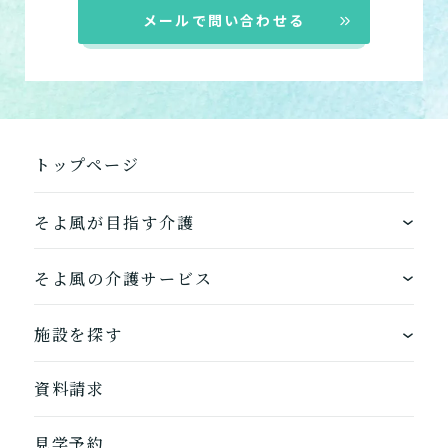
小規模多機能型居宅介護
メールで問い合わせる
「通い」「訪問」「宿泊」
の組み合わせ
介護について相談する
トップページ
居宅介護支援
介護をはじめるための手続
き・ご準備の代行
そよ風が目指す介護
ワンストップサービス
そよ風の介護サービス
そよ風の介護サービス一覧へ
できるを増やす介護サービス
ホームに入居する
施設を探す
お客様に選ばれるできたてのお食事
自宅から通う
地図から探す
資料請求
自宅に来てもらう
ホームに入居
見学予約