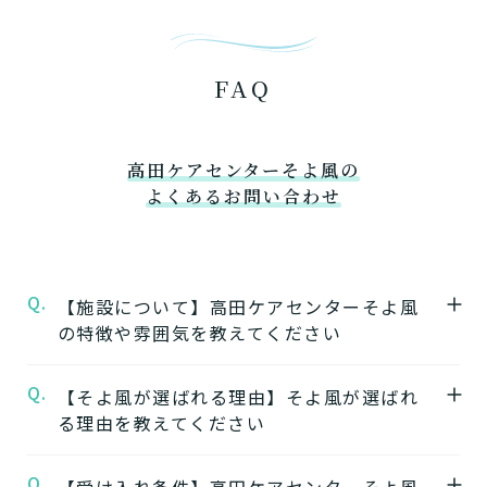
FAQ
高田ケアセンターそよ風の
よくあるお問い合わせ
Q.
【施設について】高田ケアセンターそよ風
の特徴や雰囲気を教えてください
Q.
A.
【そよ風が選ばれる理由】そよ風が選ばれ
★施設の特徴★
る理由を教えてください
高田ケアセンターそよ風
の公式ページでは施
設の特徴やおすすめポイントをご紹介してい
Q.
A.
【受け入れ条件】高田ケアセンターそよ風
【1】ワンストップサービス
ます。