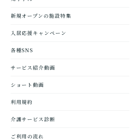
自宅から通う/来てもらう
新規オープンの施設特集
入居応援キャンペーン
各種SNS
サービス紹介動画
ショート動画
1つ前に戻る
1つ前に戻る
1つ前に戻る
1つ前に戻る
1つ前に戻る
1つ前に戻る
1つ前に戻る
閉じる
介護診断を終了
介護診断を終了
介護診断を終了
介護診断を終了
介護診断を終了
介護診断を終了
介護診断を終了
利用規約
介護サービス診断
ご利用の流れ