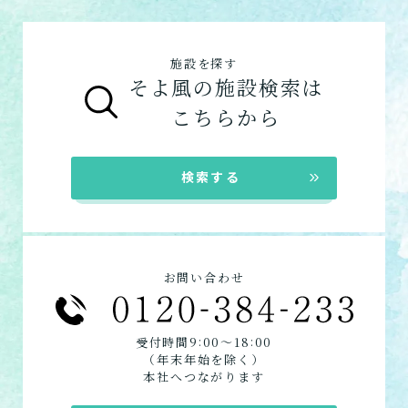
グループホーム
数日だけ施設に泊まって介
所へ相談しましょう。
事をできたてで提供しています。約8割のお
護してもらう
ご利用の流れは
こちら
からご覧ください。
客様から「おいしい」と評価をいただきまし
施設を探す
在宅系サービス
：自宅から通いたい、自宅に
た。
そよ風の施設検索は
来てもらいたい方向けのサービスは以下で
お客様に選ばれるできたてのお食事を詳しく
自宅に来てもらう
こちらから
す。
見る
デイサービス
訪問介護
ショートステイ
自宅に来てもらって介護し
★この介護施設について…相談したい・見学
検索する
てもらう
居宅介護支援
したい・利用したい★
電話：025-521-1310
定期巡回・随時対応型訪
お問い合わせフォームはこちら
問介護看護
お問い合わせ
必要な時自宅に来てもらっ
て介護してもらう
:
:
受付時間9
00〜18
00
（年末年始を除く）
組み合わせて利用する
本社へつながります