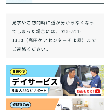
介護スタッフにご自宅に来てもらい
日帰りで使いたいですか？
ご自宅で生活しながら介護サービス
要介護認定を受け、要支援１～２、
要支援１～２・要介護１～２です
たいですか？
認知症の診断を受けていますか？
一時的に宿泊したいですか？
を使いたいですか？
要介護１～５、
いずれかの判定を受
あなたに適しているのは?
現在、日常生活を送るうえで誰かの
見学やご訪問時に道が分からなくなっ
か？
介護施設へ通いたいですか？
または物忘れなど認知症の疑いはあ
老人ホームなどの施設に移り住みた
けていますか？
介護などサポートが必要ですか？
要介護３～５ですか？
てしまった場合には、025-521-
りますか？
いですか？
1310（高田ケアセンターそよ風）まで
介護保険サービスは20種類以上あり、それぞれ
用途やご利用目的が違います。
ご連絡ください。
「どのサービスを使ったらいいのかわからな
い!」という方は、
まずはどんなサービスがあ
なたに適しているのか簡単にチェックしてみま
はい
必要
要支援１～２
しょう!
最大4つの質問に答えていただくだけ
はい
自宅で生活しながら
要介護１～２
で、おすすめの介護保険サービスを紹介しま
日帰りで使いたい
使いたい
通いたい
す。
いいえ or
必要ない
いいえ
非該当(自立)
要介護３～５
施設へ移り住みたい
一時的に宿泊したい
と判定された
診断スタート
来てもらいたい