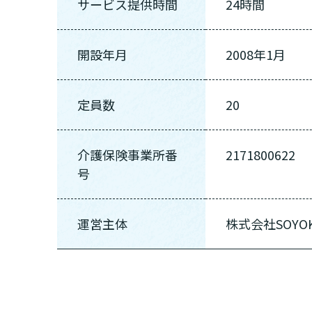
サービス提供時間
24時間
開設年月
2008年1月
定員数
20
介護保険事業所番
2171800622
号
運営主体
株式会社SOYOK