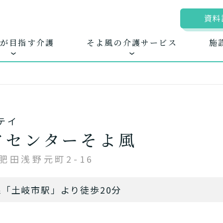
資料
が目指す介護
そよ風の介護サービス
施
テイ
ムに入居する
きるを増やす
地図から探す
お客様に選ばれる
自宅から通う
新卒採
ホ
アセンターそよ風
護サービス
できたてのお食事
肥田浅野元町2-16
線「土岐市駅」より徒歩20分