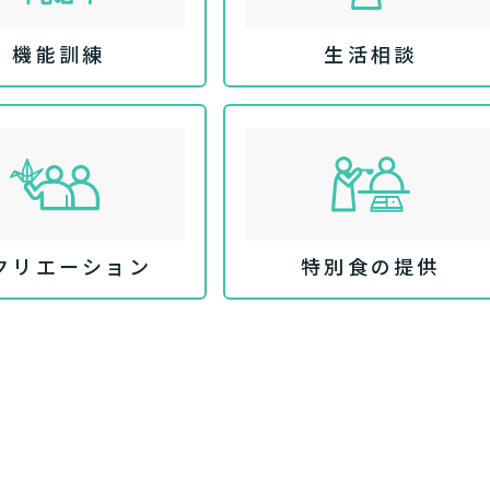
機能訓練
生活相談
クリエーション
特別食の提供
あなたに適しているのは?
ッフにご自宅に来てもらいた
日帰りで使いたいですか？
定を受け、要支援１～２、要介
支援１～２・要介護１～２です
活しながら介護サービスを使い
認知症の診断を受けていますか
を送るうえで誰かの介護などサ
介護施設へ通いたいですか？
一時的に宿泊したいですか？
ずれかの判定を受けています
要介護３～５ですか？
ームなどの施設に移り住みたい
物忘れなど認知症の疑いはあり
か？
サービスは20種類以上あり、それぞれ用途やご利用目的が