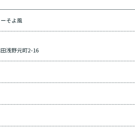
「どのサービスを使ったらいいのかわからない!」という方は
んなサービスがあなたに適しているのか簡単にチェックして
ターそよ風
質問に答えていただくだけで、おすすめの介護保険サービス
必要
必要な
支援１～２
いいえ o
活しながら
はい
はい
使いたい
施設へ移り住
要介護３
いいえ
介護１～２
非該当(自立)
と判
りで使いたい
一時的に宿泊
診断スタート
田浅野元町2-16
通いたい
来てもらい