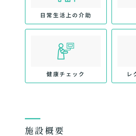
日常生活上の介助
健康チェック
レ
介護スタ
要介護認
要
ご自宅で生
現在、日常生活
い
老人ホ
または
施設概要
介護保険