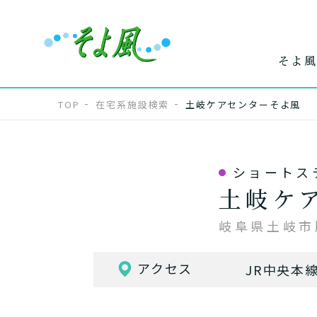
そよ風
TOP
在宅系施設検索
土岐ケアセンターそよ風
ショートス
ワンストップ
ホー
で
土岐ケ
サービス
介
岐阜県土岐市
アクセス
JR中央本