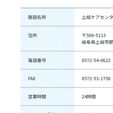
まずはど
施設名称
土岐ケアセン
最大4つの
要
自宅で生
住所
〒509-5113
要
日帰
岐阜県土岐市肥
電話番号
0572-54-0622
FAX
0572-53-1750
営業時間
24時間