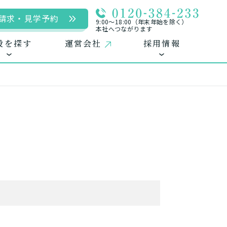
請求・見学予約
9:00〜18:00（年末年始を除く）
本社へつながります
設を探す
運営会社
採用情報
用
ームに入居
自宅に来てもらう
自宅から通う/来てもらう
中途採用（パート含む）