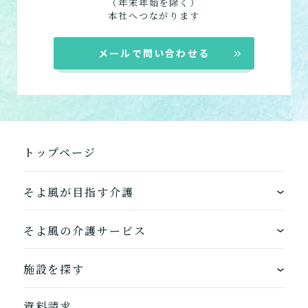
（年末年始を除く）
組み合わせて利用する
本社へつながります
小規模多機能型居宅介護
メールで問い合わせる
「通い」「訪問」「宿泊」
の組み合わせ
介護について相談する
トップページ
居宅介護支援
介護をはじめるための手続
き・ご準備の代行
そよ風が目指す介護
ワンストップサービス
そよ風の介護サービス
そよ風の介護サービス一覧へ
できるを増やす介護サービス
ホームに入居する
施設を探す
お客様に選ばれるできたてのお食事
自宅から通う
地図から探す
資料請求