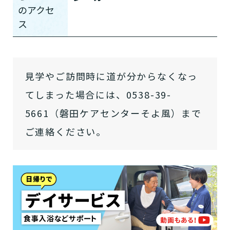
の
アクセ
ス
介護スタッフにご自宅に来てもらい
日帰りで使いたいですか？
ご自宅で生活しながら介護サービス
要介護認定を受け、要支援１～２、
要支援１～２・要介護１～２です
たいですか？
認知症の診断を受けていますか？
一時的に宿泊したいですか？
を使いたいですか？
要介護１～５、
いずれかの判定を受
あなたに適しているのは?
現在、日常生活を送るうえで誰かの
か？
介護施設へ通いたいですか？
または物忘れなど認知症の疑いはあ
老人ホームなどの施設に移り住みた
けていますか？
介護などサポートが必要ですか？
見学やご訪問時に道が分からなくなっ
要介護３～５ですか？
りますか？
いですか？
てしまった場合には、0538-39-
介護保険サービスは20種類以上あり、それぞれ
5661（磐田ケアセンターそよ風）まで
用途やご利用目的が違います。
「どのサービスを使ったらいいのかわからな
ご連絡ください。
い!」という方は、
まずはどんなサービスがあ
なたに適しているのか簡単にチェックしてみま
はい
必要
要支援１～２
しょう!
最大4つの質問に答えていただくだけ
はい
自宅で生活しながら
要介護１～２
で、おすすめの介護保険サービスを紹介しま
日帰りで使いたい
使いたい
通いたい
す。
いいえ or
必要ない
いいえ
非該当(自立)
要介護３～５
施設へ移り住みたい
一時的に宿泊したい
と判定された
診断スタート
来てもらいたい