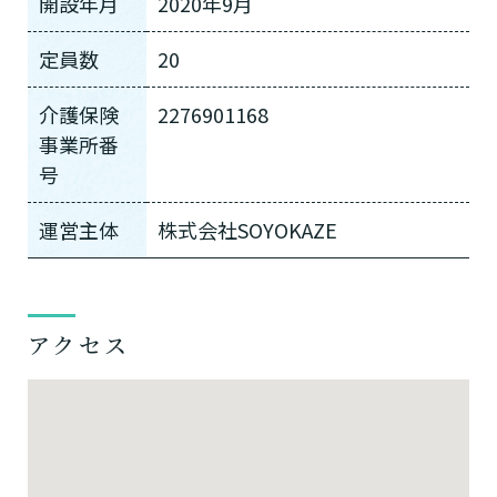
開設年月
2020年9月
定員数
20
介護保険
2276901168
事業所番
号
運営主体
株式会社SOYOKAZE
アクセス