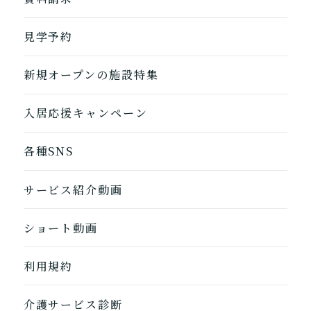
自宅に来てもらう
ホームに入居
見学予約
自宅から通う/来てもらう
新規オープンの施設特集
入居応援キャンペーン
各種SNS
サービス紹介動画
ショート動画
1つ前に戻る
1つ前に戻る
1つ前に戻る
1つ前に戻る
1つ前に戻る
1つ前に戻る
1つ前に戻る
閉じる
介護診断を終了
介護診断を終了
介護診断を終了
介護診断を終了
介護診断を終了
介護診断を終了
介護診断を終了
利用規約
介護サービス診断