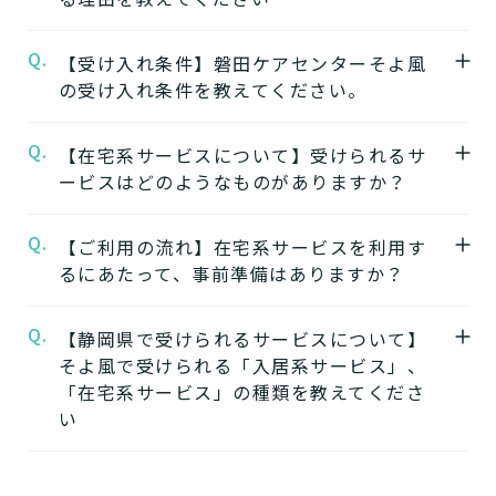
磐田ケアセンターそよ風
の公式ページでは施
設の特徴やおすすめポイントをご紹介してい
Q.
A.
【受け入れ条件】磐田ケアセンターそよ風
【1】ワンストップサービス
ます。
の受け入れ条件を教えてください。
「そよ風」は、同じ建物の中で複数の介護サ
ービスを提供する複合型の施設が多く、同じ
★施設の雰囲気★
Q.
A.
【在宅系サービスについて】受けられるサ
施設の中で別のサービスに移行することがで
磐田ケアセンターそよ風
自立
要支援
要介護
認知症相談可
の公式ページでは施
ービスはどのようなものがありますか？
きます。
設の写真から雰囲気をご確認いただけます。
ワンストップサービスを詳しく見る
Q.
A.
自宅から通う
【ご利用の流れ】在宅系サービスを利用す
るにあたって、事前準備はありますか？
【2】できるを増やす介護サービス
デイサービス
「そよ風」では、元気だった頃のように「再
日中だけ施設に通って介護
Q.
A.
【静岡県で受けられるサービスについて】
在宅系サービスの利用には「要介護認定」と
びできるようにする」ために支援したいと考
してもらう
そよ風で受けられる「入居系サービス」、
ケアマネジャーによる「ケアプラン」の作成
えています。お客様が自分らしく生活できる
「在宅系サービス」の種類を教えてくださ
が必要です。
ように、ご自身でできることと支援が必要な
い
特化型デイサービス
「要介護認定」を受けていない方
：お住まい
ことを見極め自立を支援します。
目的・コンセプト特化のデ
の市町村窓口に行って申請を行いましょう。
できるを増やす介護サービスを詳しく見る
イサービス
A.
そよ風で受けられるサービスは以下です。
ケアマネジャーによる申請代行も可能です。