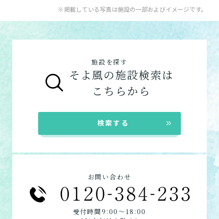
入居系サービス
：ホームに入居したい方向け
※掲載している写真は施設の一部およびイメージです。
「ケアマネジャー」が決まっていない方
：地
【3】お客様に選ばれるできたてのお食事
のサービスは以下です。
ショートステイ
域包括支援センターまたは居宅介護支援事務
そよ風は施設内に厨房を構え、手作りのお食
介護付きホーム
数日だけ施設に泊まって介
所へ相談しましょう。
事をできたてで提供しています。約8割のお
護してもらう
グループホーム
ご利用の流れは
こちら
からご覧ください。
客様から「おいしい」と評価をいただきまし
施設を探す
た。
そよ風の施設検索は
在宅系サービス
：自宅から通いたい、自宅に
お客様に選ばれるできたてのお食事を詳しく
自宅に来てもらう
こちらから
来てもらいたい方向けのサービスは以下で
見る
す。
訪問介護
デイサービス
自宅に来てもらって介護し
★この介護施設について…相談したい・見学
検索する
てもらう
ショートステイ
したい・利用したい★
電話：0538-39-5661
定期巡回・随時対応型訪
お問い合わせフォームはこちら
問介護看護
お問い合わせ
必要な時自宅に来てもらっ
て介護してもらう
:
:
受付時間9
00〜18
00