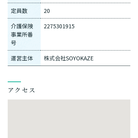
定員数
20
介護保険
2275301915
事業所番
号
運営主体
株式会社SOYOKAZE
アクセス