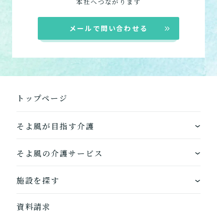
本社へつながります
小規模多機能型居宅介護
メールで問い合わせる
「通い」「訪問」「宿泊」
の組み合わせ
介護について相談する
トップページ
居宅介護支援
介護をはじめるための手続
き・ご準備の代行
そよ風が目指す介護
ワンストップサービス
そよ風の介護サービス
そよ風の介護サービス一覧へ
できるを増やす介護サービス
ホームに入居する
施設を探す
お客様に選ばれるできたてのお食事
自宅から通う
地図から探す
資料請求