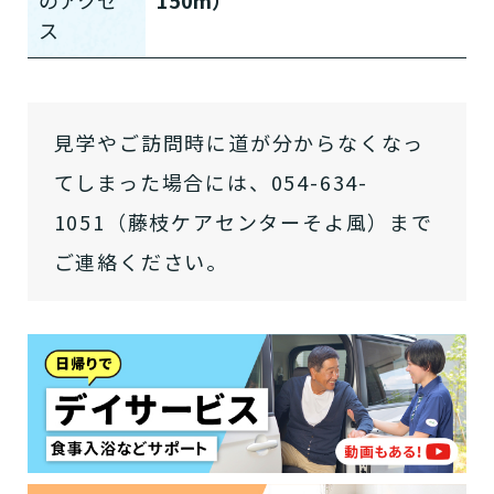
の
アクセ
150m）
ス
介護スタッフにご自宅に来てもらい
日帰りで使いたいですか？
ご自宅で生活しながら介護サービス
要介護認定を受け、要支援１～２、
要支援１～２・要介護１～２です
たいですか？
認知症の診断を受けていますか？
一時的に宿泊したいですか？
を使いたいですか？
要介護１～５、
いずれかの判定を受
あなたに適しているのは?
現在、日常生活を送るうえで誰かの
か？
介護施設へ通いたいですか？
または物忘れなど認知症の疑いはあ
老人ホームなどの施設に移り住みた
見学やご訪問時に道が分からなくなっ
けていますか？
介護などサポートが必要ですか？
要介護３～５ですか？
りますか？
いですか？
てしまった場合には、054-634-
介護保険サービスは20種類以上あり、それぞれ
1051（藤枝ケアセンターそよ風）まで
用途やご利用目的が違います。
「どのサービスを使ったらいいのかわからな
ご連絡ください。
い!」という方は、
まずはどんなサービスがあ
なたに適しているのか簡単にチェックしてみま
はい
必要
要支援１～２
しょう!
最大4つの質問に答えていただくだけ
はい
自宅で生活しながら
要介護１～２
で、おすすめの介護保険サービスを紹介しま
日帰りで使いたい
使いたい
通いたい
す。
いいえ or
必要ない
いいえ
非該当(自立)
要介護３～５
施設へ移り住みたい
一時的に宿泊したい
と判定された
診断スタート
来てもらいたい