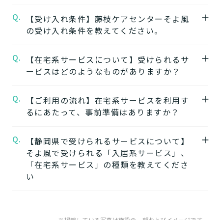
設の特徴やおすすめポイントをご紹介してい
Q.
A.
【受け入れ条件】藤枝ケアセンターそよ風
【1】ワンストップサービス
ます。
の受け入れ条件を教えてください。
「そよ風」は、同じ建物の中で複数の介護サ
ービスを提供する複合型の施設が多く、同じ
★施設の雰囲気★
Q.
A.
【在宅系サービスについて】受けられるサ
施設の中で別のサービスに移行することがで
藤枝ケアセンターそよ風
自立
要支援
要介護
認知症相談可
の公式ページでは施
ービスはどのようなものがありますか？
きます。
設の写真から雰囲気をご確認いただけます。
ワンストップサービスを詳しく見る
Q.
A.
自宅から通う
【ご利用の流れ】在宅系サービスを利用す
るにあたって、事前準備はありますか？
【2】できるを増やす介護サービス
デイサービス
「そよ風」では、元気だった頃のように「再
日中だけ施設に通って介護
Q.
A.
【静岡県で受けられるサービスについて】
在宅系サービスの利用には「要介護認定」と
びできるようにする」ために支援したいと考
してもらう
そよ風で受けられる「入居系サービス」、
ケアマネジャーによる「ケアプラン」の作成
えています。お客様が自分らしく生活できる
「在宅系サービス」の種類を教えてくださ
が必要です。
ように、ご自身でできることと支援が必要な
い
特化型デイサービス
「要介護認定」を受けていない方
：お住まい
ことを見極め自立を支援します。
目的・コンセプト特化のデ
の市町村窓口に行って申請を行いましょう。
できるを増やす介護サービスを詳しく見る
イサービス
A.
そよ風で受けられるサービスは以下です。
ケアマネジャーによる申請代行も可能です。
入居系サービス
：ホームに入居したい方向け
※掲載している写真は施設の一部およびイメージです。