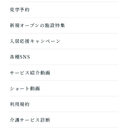
自宅に来てもらう
ホームに入居
見学予約
自宅から通う/来てもらう
新規オープンの施設特集
入居応援キャンペーン
各種SNS
サービス紹介動画
ショート動画
1つ前に戻る
1つ前に戻る
1つ前に戻る
1つ前に戻る
1つ前に戻る
1つ前に戻る
1つ前に戻る
閉じる
介護診断を終了
介護診断を終了
介護診断を終了
介護診断を終了
介護診断を終了
介護診断を終了
介護診断を終了
利用規約
介護サービス診断