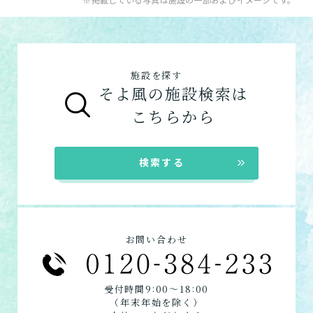
「ケアマネジャー」が決まっていない方
：地
【3】お客様に選ばれるできたてのお食事
のサービスは以下です。
ショートステイ
域包括支援センターまたは居宅介護支援事務
そよ風は施設内に厨房を構え、手作りのお食
介護付きホーム
数日だけ施設に泊まって介
所へ相談しましょう。
事をできたてで提供しています。約8割のお
護してもらう
グループホーム
ご利用の流れは
こちら
からご覧ください。
客様から「おいしい」と評価をいただきまし
施設を探す
た。
そよ風の施設検索は
在宅系サービス
：自宅から通いたい、自宅に
お客様に選ばれるできたてのお食事を詳しく
自宅に来てもらう
こちらから
来てもらいたい方向けのサービスは以下で
見る
す。
訪問介護
デイサービス
自宅に来てもらって介護し
★この介護施設について…相談したい・見学
検索する
てもらう
ショートステイ
したい・利用したい★
電話：054-634-1051
定期巡回・随時対応型訪
お問い合わせフォームはこちら
問介護看護
お問い合わせ
必要な時自宅に来てもらっ
て介護してもらう
:
:
受付時間9
00〜18
00
（年末年始を除く）
組み合わせて利用する