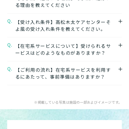
る理由を教えてください
高松木太ケアセンターそよ風
の公式ページで
は施設の特徴やおすすめポイントをご紹介し
Q.
A.
【受け入れ条件】高松木太ケアセンターそ
【1】ワンストップサービス
ています。
よ風の受け入れ条件を教えてください。
「そよ風」は、同じ建物の中で複数の介護サ
ービスを提供する複合型の施設が多く、同じ
★施設の雰囲気★
Q.
A.
【在宅系サービスについて】受けられるサ
施設の中で別のサービスに移行することがで
高松木太ケアセンターそよ風
自立
要支援
要介護
認知症相談可
の公式ページで
ービスはどのようなものがありますか？
きます。
は施設の写真から雰囲気をご確認いただけま
ワンストップサービスを詳しく見る
す。
Q.
A.
自宅から通う
【ご利用の流れ】在宅系サービスを利用す
るにあたって、事前準備はありますか？
【2】できるを増やす介護サービス
デイサービス
「そよ風」では、元気だった頃のように「再
日中だけ施設に通って介護
A.
在宅系サービスの利用には「要介護認定」と
びできるようにする」ために支援したいと考
してもらう
ケアマネジャーによる「ケアプラン」の作成
えています。お客様が自分らしく生活できる
※掲載している写真は施設の一部およびイメージです。
が必要です。
ように、ご自身でできることと支援が必要な
特化型デイサービス
「要介護認定」を受けていない方
：お住まい
ことを見極め自立を支援します。
目的・コンセプト特化のデ
の市町村窓口に行って申請を行いましょう。
できるを増やす介護サービスを詳しく見る
イサービス