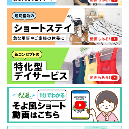
なたに適しているのか簡単にチェックしてみま
はい
必要
要支援１～２
しょう!
最大4つの質問に答えていただくだけ
はい
自宅で生活しながら
要介護１～２
で、おすすめの介護保険サービスを紹介しま
日帰りで使いたい
使いたい
通いたい
す。
いいえ or
必要ない
いいえ
非該当(自立)
要介護３～５
施設へ移り住みたい
一時的に宿泊したい
と判定された
診断スタート
来てもらいたい