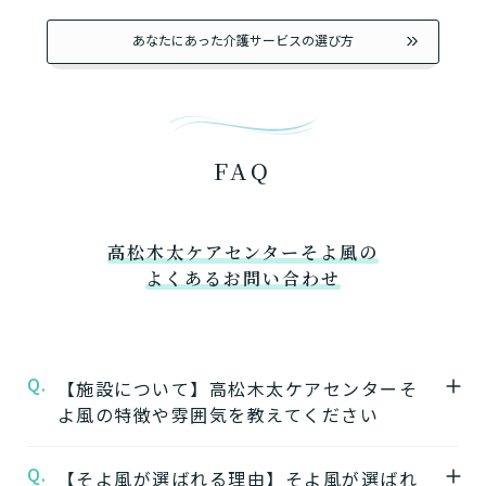
あなたにあった介護サービスの選び方
FAQ
高松木太ケアセンターそよ風の
よくあるお問い合わせ
Q.
【施設について】高松木太ケアセンターそ
よ風の特徴や雰囲気を教えてください
Q.
A.
【そよ風が選ばれる理由】そよ風が選ばれ
★施設の特徴★