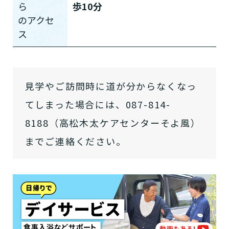
ら
歩10分
の
アクセ
ス
見学やご訪問時に道が分からなくなっ
てしまった場合には、087-814-
8188（高松木太ケアセンターそよ風）
介護スタッフにご自宅に来てもらい
日帰りで使いたいですか？
ご自宅で生活しながら介護サービス
要介護認定を受け、要支援１～２、
要支援１～２・要介護１～２です
たいですか？
認知症の診断を受けていますか？
までご連絡ください。
一時的に宿泊したいですか？
を使いたいですか？
要介護１～５、
いずれかの判定を受
あなたに適しているのは?
現在、日常生活を送るうえで誰かの
か？
介護施設へ通いたいですか？
または物忘れなど認知症の疑いはあ
老人ホームなどの施設に移り住みた
けていますか？
介護などサポートが必要ですか？
要介護３～５ですか？
りますか？
いですか？
介護保険サービスは20種類以上あり、それぞれ
用途やご利用目的が違います。
「どのサービスを使ったらいいのかわからな
い!」という方は、
まずはどんなサービスがあ