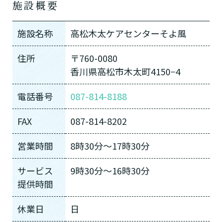
施設概要
施設名称
高松木太ケアセンターそよ風
住所
〒760-0080
香川県高松市木太町4150−4
電話番号
087-814-8188
FAX
087-814-8202
営業時間
8時30分〜17時30分
サービス
9時30分〜16時30分
提供時間
休業日
日