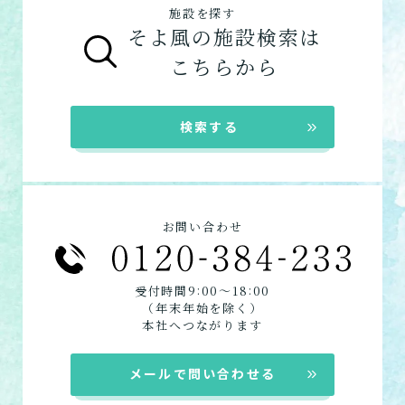
施設を探す
ケアマネジャーによる申請代行も可能です。
そよ風の施設検索は
「ケアマネジャー」が決まっていない方
：地
【3】お客様に選ばれるできたてのお食事
こちらから
ショートステイ
域包括支援センターまたは居宅介護支援事務
そよ風は施設内に厨房を構え、手作りのお食
数日だけ施設に泊まって介
所へ相談しましょう。
事をできたてで提供しています。約8割のお
護してもらう
ご利用の流れは
こちら
からご覧ください。
客様から「おいしい」と評価をいただきまし
検索する
た。
お客様に選ばれるできたてのお食事を詳しく
自宅に来てもらう
見る
訪問介護
お問い合わせ
自宅に来てもらって介護し
★この介護施設について…相談したい・見学
てもらう
したい・利用したい★
:
:
受付時間9
00〜18
00
電話：087-814-8188
（年末年始を除く）
定期巡回・随時対応型訪
お問い合わせフォームはこちら
本社へつながります
問介護看護
必要な時自宅に来てもらっ
メールで問い合わせる
て介護してもらう