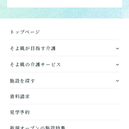
組み合わせて利用する
小規模多機能型居宅介護
「通い」「訪問」「宿泊」
トップページ
の組み合わせ
そよ風が目指す介護
介護について相談する
ワンストップサービス
そよ風の介護サービス
居宅介護支援
できるを増やす介護サービス
ホームに入居する
介護をはじめるための手続
施設を探す
き・ご準備の代行
お客様に選ばれるできたてのお食事
自宅から通う
地図から探す
資料請求
自宅に来てもらう
ホームに入居
そよ風の介護サービス一覧へ
見学予約
自宅から通う/来てもらう
新規オープンの施設特集