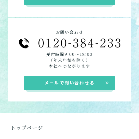
た。
お客様に選ばれるできたてのお食事を詳しく
自宅に来てもらう
見る
訪問介護
お問い合わせ
自宅に来てもらって介護し
★この介護施設について…相談したい・見学
てもらう
したい・利用したい★
:
:
受付時間9
00〜18
00
電話：087-815-5004
（年末年始を除く）
定期巡回・随時対応型訪
お問い合わせフォームはこちら
本社へつながります
問介護看護
必要な時自宅に来てもらっ
メールで問い合わせる
て介護してもらう
組み合わせて利用する
小規模多機能型居宅介護
「通い」「訪問」「宿泊」
トップページ
の組み合わせ