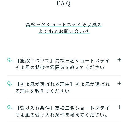
FAQ
高松三名ショートステイそよ風の
よくあるお問い合わせ
Q.
【施設について】高松三名ショートステイ
そよ風の特徴や雰囲気を教えてください
Q.
A.
【そよ風が選ばれる理由】そよ風が選ばれ
★施設の特徴★
る理由を教えてください
高松三名ショートステイそよ風
の公式ページ
では施設の特徴やおすすめポイントをご紹介
Q.
A.
【受け入れ条件】高松三名ショートステイ
【1】ワンストップサービス
しています。
そよ風の受け入れ条件を教えてください。
「そよ風」は、同じ建物の中で複数の介護サ
ービスを提供する複合型の施設が多く、同じ
★施設の雰囲気★