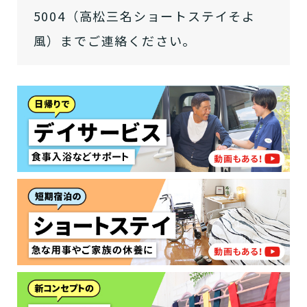
す。
いいえ or
必要ない
5004（高松三名ショートステイそよ
いいえ
非該当(自立)
要介護３～５
施設へ移り住みたい
一時的に宿泊したい
と判定された
風）までご連絡ください。
診断スタート
来てもらいたい