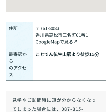
住所
〒761-8083
香川県高松市三名町61番1
GoogleMapで見る
介護スタッフにご自宅に来てもらい
日帰りで使いたいですか？
ご自宅で生活しながら介護サービス
要介護認定を受け、要支援１～２、
要支援１～２・要介護１～２です
たいですか？
認知症の診断を受けていますか？
一時的に宿泊したいですか？
を使いたいですか？
要介護１～５、
いずれかの判定を受
あなたに適しているのは?
現在、日常生活を送るうえで誰かの
最寄駅か
ことでん仏生山駅より徒歩15分
か？
介護施設へ通いたいですか？
または物忘れなど認知症の疑いはあ
老人ホームなどの施設に移り住みた
けていますか？
介護などサポートが必要ですか？
ら
要介護３～５ですか？
りますか？
いですか？
の
アクセ
介護保険サービスは20種類以上あり、それぞれ
ス
用途やご利用目的が違います。
「どのサービスを使ったらいいのかわからな
い!」という方は、
まずはどんなサービスがあ
なたに適しているのか簡単にチェックしてみま
はい
見学やご訪問時に道が分からなくなっ
必要
要支援１～２
しょう!
最大4つの質問に答えていただくだけ
はい
自宅で生活しながら
要介護１～２
で、おすすめの介護保険サービスを紹介しま
てしまった場合には、087-815-
日帰りで使いたい
使いたい
通いたい