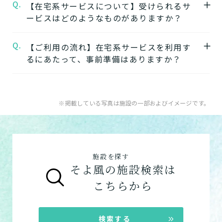
Q.
A.
【在宅系サービスについて】受けられるサ
施設の中で別のサービスに移行することがで
高松三名ショートステイそよ風
自立
要支援
要介護
認知症相談可
の公式ページ
ービスはどのようなものがありますか？
きます。
では施設の写真から雰囲気をご確認いただけ
ワンストップサービスを詳しく見る
ます。
Q.
A.
自宅から通う
【ご利用の流れ】在宅系サービスを利用す
るにあたって、事前準備はありますか？
【2】できるを増やす介護サービス
デイサービス
「そよ風」では、元気だった頃のように「再
日中だけ施設に通って介護
A.
在宅系サービスの利用には「要介護認定」と
びできるようにする」ために支援したいと考
してもらう
ケアマネジャーによる「ケアプラン」の作成
えています。お客様が自分らしく生活できる
※掲載している写真は施設の一部およびイメージです。
が必要です。
ように、ご自身でできることと支援が必要な
特化型デイサービス
「要介護認定」を受けていない方
：お住まい
ことを見極め自立を支援します。
目的・コンセプト特化のデ
の市町村窓口に行って申請を行いましょう。
できるを増やす介護サービスを詳しく見る
イサービス
施設を探す
ケアマネジャーによる申請代行も可能です。
そよ風の施設検索は
「ケアマネジャー」が決まっていない方
：地
【3】お客様に選ばれるできたてのお食事
こちらから
ショートステイ
域包括支援センターまたは居宅介護支援事務
そよ風は施設内に厨房を構え、手作りのお食
数日だけ施設に泊まって介
所へ相談しましょう。
事をできたてで提供しています。約8割のお
護してもらう
ご利用の流れは
こちら
からご覧ください。
客様から「おいしい」と評価をいただきまし
検索する