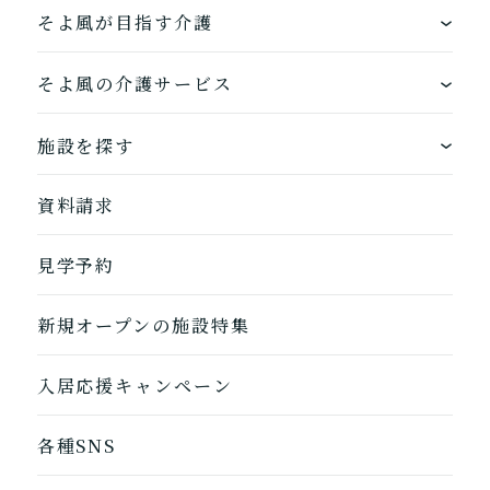
そよ風が目指す介護
介護について相談する
ワンストップサービス
そよ風の介護サービス
居宅介護支援
できるを増やす介護サービス
ホームに入居する
介護をはじめるための手続
施設を探す
き・ご準備の代行
お客様に選ばれるできたてのお食事
自宅から通う
地図から探す
資料請求
自宅に来てもらう
ホームに入居
そよ風の介護サービス一覧へ
見学予約
自宅から通う/来てもらう
新規オープンの施設特集
入居応援キャンペーン
各種SNS