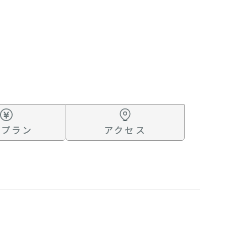
、
みましょう!
を紹介します。
い
r
みたい
～５
定された
したい
たい
金プラン
アクセス