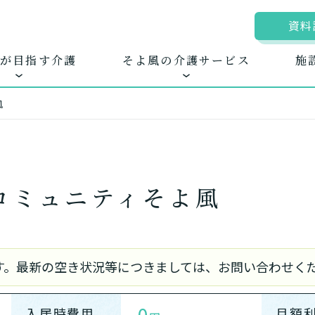
資料
が目指す介護
そよ風の介護サービス
施
風
ム
ムに入居する
きるを増やす
地図から探す
お客様に選ばれる
自宅から通う
新卒採
ホ
コミュニティそよ風
護サービス
できたてのお食事
のです。最新の空き状況等につきましては、お問い合わせく
0
入居時費用
月額