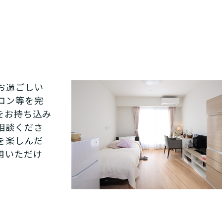
お過ごしい
コン等を完
をお持ち込み
相談くださ
あなたに適しているのは?
を楽しんだ
ッフにご自宅に来てもらいた
用いただけ
日帰りで使いたいですか？
定を受け、要支援１～２、要介
支援１～２・要介護１～２です
活しながら介護サービスを使い
認知症の診断を受けていますか
を送るうえで誰かの介護などサ
介護施設へ通いたいですか？
一時的に宿泊したいですか？
ずれかの判定を受けています
要介護３～５ですか？
ームなどの施設に移り住みたい
物忘れなど認知症の疑いはあり
か？
サービスは20種類以上あり、それぞれ用途やご利用目的が