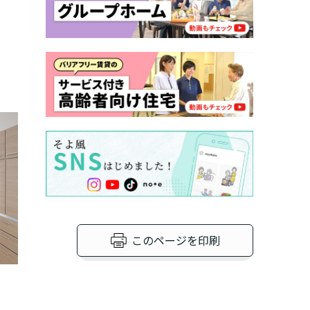
いですか？
護１～５、
か？
たいですか？
？
ポートが必要です
このページを印刷
か？
ですか？
ますか？
違います。