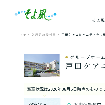
そよ風
TOP
入居系施設検索
戸田ケアコミュニティそよ
グループホー
ワンストップ
ホー
で
戸田ケア
サービス
介
空室状況は2026年08月6日時点のも
空室状況
お申込受付中