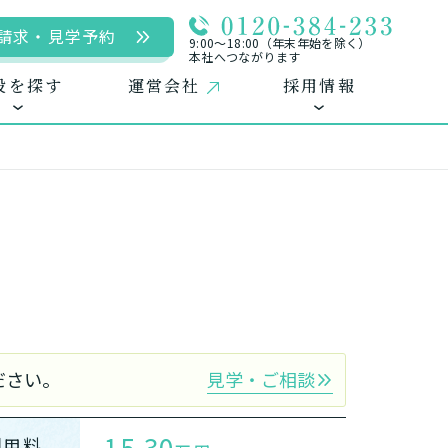
請求・見学予約
9:00〜18:00（年末年始を除く）
本社へつながります
設を探す
運営会社
採用情報
用
ームに入居
自宅に来てもらう
自宅から通う/来てもらう
中途採用（パート含む）
ださい。
見学・ご相談
15.30
利用料