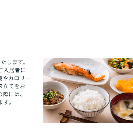
いたします。
ご入居者に
養やカロリー
来立てをお
の際には、
ます。