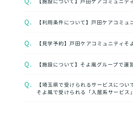
Q.
【施設について】戸田ケアコミュニテ
Q.
【利用条件について】戸田ケアコミュ
A.
★施設の特徴★
戸田ケアコミュニティそよ風
の
Q.
【見学予約】戸田ケアコミュニティそ
A.
要介護度：要支援2、要介護1、
★施設の雰囲気★
※施設ごとに年齢などの入居条
戸田ケアコミュニティそよ風
の
Q.
※認定のご状況によって受けら
【施設について】そよ風グループで運
A.
戸田ケアコミュニティそよ風の
※詳細については各施設にお問
戸田ケアコミュニティそよ風の
Q.
【埼玉県で受けられるサービスについ
A.
そよ風では下記のタイプの入居
そよ風で受けられる「入居系サービス
★そのほかこの介護施設につい
いただけます。
電話：048-447-9530
介護付きホームの特徴
お問い合わせフォームはこちら
A.
住宅型有料老人ホームの特徴
そよ風で受けられるサービスは
健康型有料老人ホーム
※202
入居系サービス
：ホームに入居
サービス付き高齢者向け住宅の
介護付きホーム