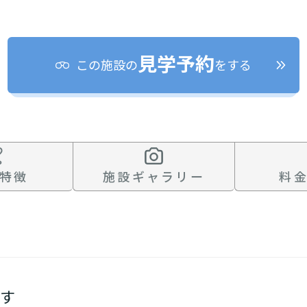
「どのサービスを使ったらいいのかわからない!」という方は
んなサービスがあなたに適しているのか簡単にチェックして
質問に答えていただくだけで、おすすめの介護保険サービス
見学予約
この施設の
をする
必要
必要な
支援１～２
いいえ o
活しながら
はい
はい
使いたい
施設へ移り住
要介護３
いいえ
介護１～２
非該当(自立)
と判
りで使いたい
一時的に宿泊
診断スタート
通いたい
来てもらい
特徴
施設ギャラリー
料
探す