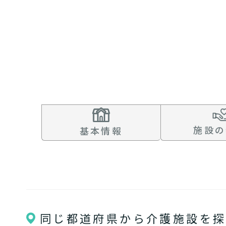
まずはど
最大4つの
要
自宅で生
要
日帰
施設の
基本情報
同じ都道府県から介護施設を