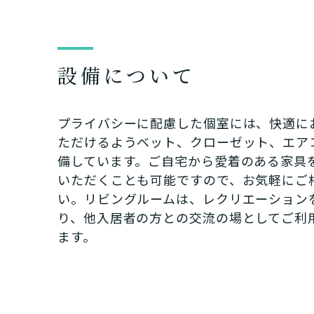
設備について
プライバシーに配慮した個室には、快適に
ただけるようベット、クローゼット、エア
備しています。ご自宅から愛着のある家具
いただくことも可能ですので、お気軽にご
い。リビングルームは、レクリエーション
介護スタ
り、他入居者の方との交流の場としてご利
要介護認
要
ご自宅で生
ます。
現在、日常生活
い
老人ホ
または
介護保険