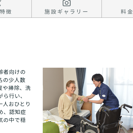
特徴
施設ギャラリー
料
齢者向けの
名の少人数
度や掃除、洗
がら行い、
一人おひとり
め、認知症
気の中で穏