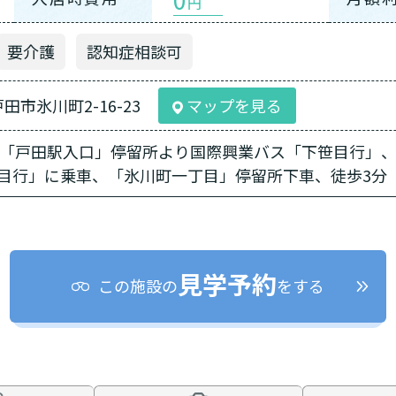
円
要介護
認知症相談可
戸田市氷川町2-16-23
マップを見る
口「戸田駅入口」停留所より国際興業バス「下笹目行」、
目行」に乗車、「氷川町一丁目」停留所下車、徒歩3分（
見学予約
この施設の
をする