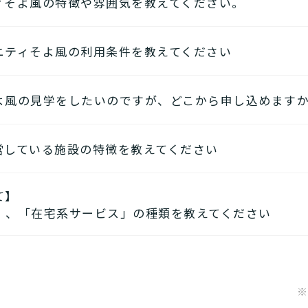
ィそよ風の特徴や雰囲気を教えてください。
ニティそよ風の利用条件を教えてください
公式ページでは施設の特徴やおすすめポイントをご紹介し
よ風の見学をしたいのですが、どこから申し込めます
要介護2、要介護3、要介護4、要介護5
件がございます。
公式ページでは施設の写真から雰囲気をご確認いただけま
れるサービスが変わります。
営している施設の特徴を教えてください
見学はこちらよりお申込みいただけます。
い合わせください。
見学を申し込む
て】
系施設をご用意しています。それぞれの施設の特徴、ご利
」、「在宅系サービス」の種類を教えてください
て…相談したい・資料請求したい・利用したい方はこちら
以下です
4年6月現在、健康型有料老人ホームは交欒 湘南佐島のみ
したい方向けの施設一覧は以下です。
※
特徴