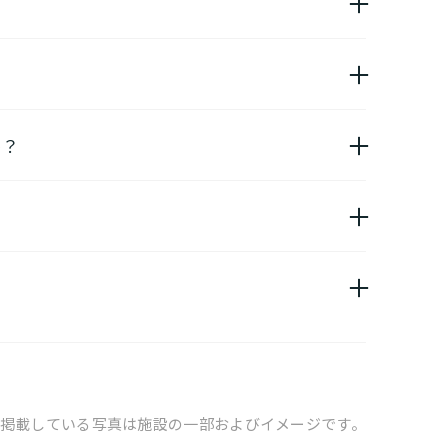
ています。
か？
す。
用者様の目的、要介護度に合わせてご利用
★
となります
掲載している写真は施設の一部およびイメージです。