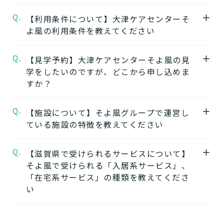
Q.
A.
【利用条件について】大津ケアセンターそ
★施設の特徴★
よ風の利用条件を教えてください
大津ケアセンターそよ風
の公式ページでは施
設の特徴やおすすめポイントをご紹介してい
Q.
A.
【見学予約】大津ケアセンターそよ風の見
要介護度：要支援2、要介護1、要介護2、要
ます。
学をしたいのですが、どこから申し込めま
介護3、要介護4、要介護5
すか？
※施設ごとに年齢などの入居条件がございま
★施設の雰囲気★
す。
大津ケアセンターそよ風
の公式ページでは施
Q.
A.
【施設について】そよ風グループで運営し
大津ケアセンターそよ風の見学はこちらより
※認定のご状況によって受けられるサービス
設の写真から雰囲気をご確認いただけます。
ている施設の特徴を教えてください
お申込みいただけます。
が変わります。
大津ケアセンターそよ風の見学を申し込む
※詳細については各施設にお問い合わせくだ
Q.
A.
【滋賀県で受けられるサービスについて】
そよ風では下記のタイプの入居系施設をご用
さい。
そよ風で受けられる「入居系サービス」、
意しています。それぞれの施設の特徴、ご利
★そのほかこの介護施設について…相談した
「在宅系サービス」の種類を教えてくださ
用者様の目的、要介護度に合わせてご利用い
い・資料請求したい・利用したい方はこちら
い
ただけます。
★
介護付きホームの特徴
電話：077-547-4810
A.
そよ風で受けられるサービスは以下です