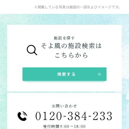
住宅型有料老人ホームの特徴
お問い合わせフォームはこちら
入居系サービス
：ホームに入居したい方向け
※掲載している写真は施設の一部およびイメージです。
健康型有料老人ホーム
※2024年6月現在、
の施設一覧は以下です。
健康型有料老人ホームは交欒 湘南佐島のみと
サービス付き高齢者向け住宅
なります
グループホーム
サービス付き高齢者向け住宅の特徴
施設を探す
グループホームの特徴
そよ風の施設検索は
在宅系サービス
：自宅から通いたい、自宅に
シニア向けマンションの特徴
こちらから
来てもらいたい方向けの施設一覧は以下で
す。
デイサービス
検索する
ショートステイ
定期巡回
居宅介護支援
お問い合わせ
:
:
受付時間9
00〜18
00