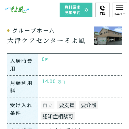
資料請求
見学予約
TEL
メニュー
グループホーム
大津ケアセンターそよ風
0
入居時費
円
用
14.00
月額利用
万円
料
受け入れ
自立
要支援
要介護
条件
認知症相談可