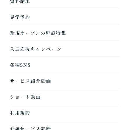
資料請求
自宅に来てもらう
ホームに入居
見学予約
自宅から通う/来てもらう
新規オープンの施設特集
入居応援キャンペーン
各種SNS
サービス紹介動画
ショート動画
利用規約
1つ前に戻る
1つ前に戻る
1つ前に戻る
1つ前に戻る
1つ前に戻る
1つ前に戻る
1つ前に戻る
閉じる
介護診断を終了
介護診断を終了
介護診断を終了
介護診断を終了
介護診断を終了
介護診断を終了
介護診断を終了
介護サービス診断