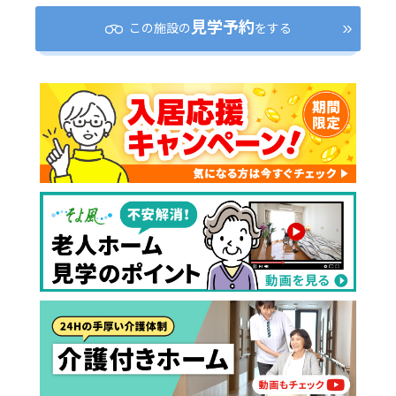
見学予約
この施設の
をする
介護スタッフにご自宅に来てもらい
日帰りで使いたいですか？
ご自宅で生活しながら介護サービス
要介護認定を受け、要支援１～２、
要支援１～２・要介護１～２です
たいですか？
認知症の診断を受けていますか？
一時的に宿泊したいですか？
を使いたいですか？
要介護１～５、
いずれかの判定を受
あなたに適しているのは?
現在、日常生活を送るうえで誰かの
か？
介護施設へ通いたいですか？
または物忘れなど認知症の疑いはあ
老人ホームなどの施設に移り住みた
けていますか？
介護などサポートが必要ですか？
要介護３～５ですか？
りますか？
いですか？
介護保険サービスは20種類以上あり、それぞれ
用途やご利用目的が違います。
「どのサービスを使ったらいいのかわからな
い!」という方は、
まずはどんなサービスがあ
なたに適しているのか簡単にチェックしてみま
はい
必要
要支援１～２
しょう!
最大4つの質問に答えていただくだけ
はい
自宅で生活しながら
要介護１～２
で、おすすめの介護保険サービスを紹介しま
日帰りで使いたい
使いたい
通いたい
す。
いいえ or
必要ない
いいえ
非該当(自立)
要介護３～５
施設へ移り住みたい
一時的に宿泊したい
と判定された
診断スタート
来てもらいたい