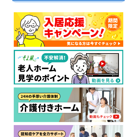
介護スタッフにご自宅に来てもらい
日帰りで使いたいですか？
ご自宅で生活しながら介護サービス
要介護認定を受け、要支援１～２、
要支援１～２・要介護１～２です
たいですか？
認知症の診断を受けていますか？
一時的に宿泊したいですか？
を使いたいですか？
要介護１～５、
いずれかの判定を受
あなたに適しているのは?
現在、日常生活を送るうえで誰かの
か？
介護施設へ通いたいですか？
または物忘れなど認知症の疑いはあ
老人ホームなどの施設に移り住みた
けていますか？
介護などサポートが必要ですか？
要介護３～５ですか？
りますか？
いですか？
介護保険サービスは20種類以上あり、それぞれ
用途やご利用目的が違います。
「どのサービスを使ったらいいのかわからな
い!」という方は、
まずはどんなサービスがあ
なたに適しているのか簡単にチェックしてみま
はい
必要
要支援１～２
しょう!
最大4つの質問に答えていただくだけ
はい
自宅で生活しながら
要介護１～２
で、おすすめの介護保険サービスを紹介しま
日帰りで使いたい
使いたい
通いたい
す。
いいえ or
必要ない
いいえ
非該当(自立)
要介護３～５
施設へ移り住みたい
一時的に宿泊したい
と判定された
診断スタート
来てもらいたい