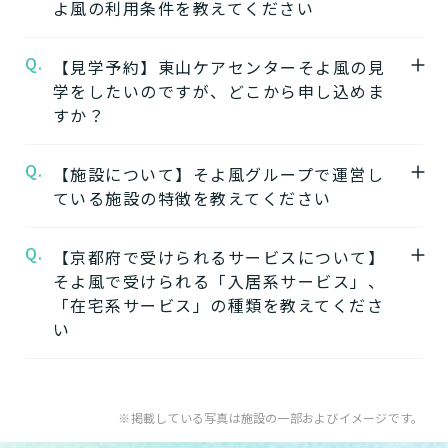
よ風の利用条件を教えてください
東山ケアセンターそよ風
の公式ページでは施
設の特徴やおすすめポイントをご紹介してい
Q.
A.
【見学予約】東山ケアセンターそよ風の見
要介護度：要支援2、要介護1、要介護2、要
ます。
学をしたいのですが、どこから申し込めま
介護3、要介護4、要介護5
すか？
※施設ごとに年齢などの入居条件がございま
★施設の雰囲気★
す。
東山ケアセンターそよ風
の公式ページでは施
Q.
A.
【施設について】そよ風グループで運営し
東山ケアセンターそよ風の見学はこちらより
※認定のご状況によって受けられるサービス
設の写真から雰囲気をご確認いただけます。
ている施設の特徴を教えてください
お申込みいただけます。
が変わります。
東山ケアセンターそよ風の見学を申し込む
※詳細については各施設にお問い合わせくだ
Q.
A.
【京都府で受けられるサービスについて】
そよ風では下記のタイプの入居系施設をご用
さい。
そよ風で受けられる「入居系サービス」、
意しています。それぞれの施設の特徴、ご利
★そのほかこの介護施設について…相談した
「在宅系サービス」の種類を教えてくださ
用者様の目的、要介護度に合わせてご利用い
い・資料請求したい・利用したい方はこちら
い
ただけます。
★
介護付きホームの特徴
電話：075-533-7105
A.
そよ風で受けられるサービスは以下です
住宅型有料老人ホームの特徴
お問い合わせフォームはこちら
入居系サービス
：ホームに入居したい方向け
※掲載している写真は施設の一部およびイメージです。
健康型有料老人ホーム
※2024年6月現在、
の施設一覧は以下です。