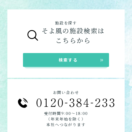
健康型有料老人ホームは交欒 湘南佐島のみと
グループホーム
なります
サービス付き高齢者向け住宅の特徴
施設を探す
在宅系サービス
：自宅から通いたい、自宅に
グループホームの特徴
そよ風の施設検索は
来てもらいたい方向けの施設一覧は以下で
シニア向けマンションの特徴
こちらから
す。
デイサービス
ショートステイ
検索する
定期巡回
居宅介護支援
お問い合わせ
:
:
受付時間9
00〜18
00
（年末年始を除く）
本社へつながります