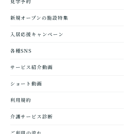
見学予約
自宅から通う/来てもらう
新規オープンの施設特集
入居応援キャンペーン
各種SNS
サービス紹介動画
ショート動画
利用規約
1つ前に戻る
1つ前に戻る
1つ前に戻る
1つ前に戻る
1つ前に戻る
1つ前に戻る
1つ前に戻る
閉じる
介護診断を終了
介護診断を終了
介護診断を終了
介護診断を終了
介護診断を終了
介護診断を終了
介護診断を終了
介護サービス診断
ご利用の流れ