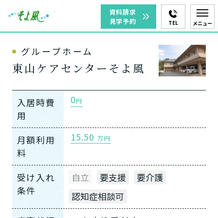
資料請求
見学予約
TEL
メニュー
グループホーム
東山ケアセンターそよ風
0
入居時費
円
用
15.50
月額利用
万円
料
受け入れ
自立
要支援
要介護
条件
認知症相談可