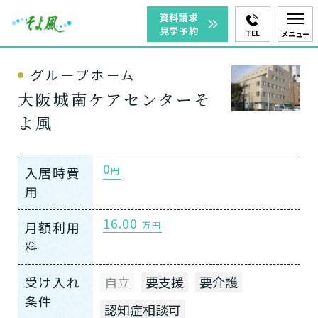
資料請求
見学予約
TEL
メニュー
グループホーム
大阪城南ケアセンターそ
よ風
0
入居時費
円
用
16.00
月額利用
万円
料
受け入れ
自立
要支援
要介護
条件
認知症相談可