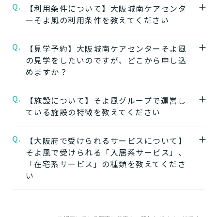
Q.
A.
【利用条件について】大阪城南ケアセンタ
★施設の特徴★
ーそよ風の利用条件を教えてください
大阪城南ケアセンターそよ風
の公式ページで
は施設の特徴やおすすめポイントをご紹介し
Q.
A.
【見学予約】大阪城南ケアセンターそよ風
要介護度：要支援2、要介護1、要介護2、要
ています。
の見学をしたいのですが、どこから申し込
介護3、要介護4、要介護5
めますか？
※施設ごとに年齢などの入居条件がございま
★施設の雰囲気★
す。
大阪城南ケアセンターそよ風
の公式ページで
Q.
A.
【施設について】そよ風グループで運営し
大阪城南ケアセンターそよ風の見学はこちら
※認定のご状況によって受けられるサービス
は施設の写真から雰囲気をご確認いただけま
ている施設の特徴を教えてください
よりお申込みいただけます。
が変わります。
す。
大阪城南ケアセンターそよ風の見学を申し込
※詳細については各施設にお問い合わせくだ
Q.
A.
【大阪府で受けられるサービスについて】
そよ風では下記のタイプの入居系施設をご用
む
さい。
そよ風で受けられる「入居系サービス」、
意しています。それぞれの施設の特徴、ご利
「在宅系サービス」の種類を教えてくださ
用者様の目的、要介護度に合わせてご利用い
★そのほかこの介護施設について…相談した
い
ただけます。
い・資料請求したい・利用したい方はこちら
介護付きホームの特徴
★
A.
そよ風で受けられるサービスは以下です
住宅型有料老人ホームの特徴
電話：06-4794-7715
入居系サービス
：ホームに入居したい方向け