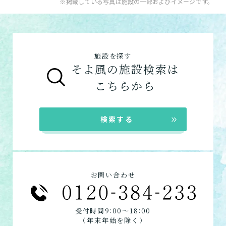
※掲載している写真は施設の一部およびイメージです。
健康型有料老人ホーム
※2024年6月現在、
お問い合わせフォームはこちら
の施設一覧は以下です。
健康型有料老人ホームは交欒 湘南佐島のみと
介護付きホーム
なります
住宅型有料老人ホーム
サービス付き高齢者向け住宅の特徴
施設を探す
グループホーム
グループホームの特徴
そよ風の施設検索は
シニア向けマンション
シニア向けマンションの特徴
こちらから
在宅系サービス
：自宅から通いたい、自宅に
来てもらいたい方向けの施設一覧は以下で
検索する
す。
デイサービス
ショートステイ
訪問介護
お問い合わせ
小規模多機能
看護小規模多機能
:
:
受付時間9
00〜18
00
居宅介護支援
（年末年始を除く）