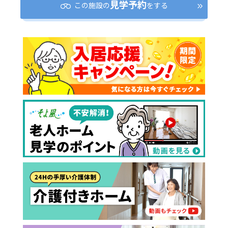
見学予約
この施設の
をする
介護スタッフにご自宅に来てもらい
日帰りで使いたいですか？
ご自宅で生活しながら介護サービス
要介護認定を受け、要支援１～２、
要支援１～２・要介護１～２です
たいですか？
認知症の診断を受けていますか？
一時的に宿泊したいですか？
を使いたいですか？
要介護１～５、
いずれかの判定を受
あなたに適しているのは?
現在、日常生活を送るうえで誰かの
か？
介護施設へ通いたいですか？
または物忘れなど認知症の疑いはあ
老人ホームなどの施設に移り住みた
けていますか？
介護などサポートが必要ですか？
要介護３～５ですか？
りますか？
いですか？
介護保険サービスは20種類以上あり、それぞれ
用途やご利用目的が違います。
「どのサービスを使ったらいいのかわからな
い!」という方は、
まずはどんなサービスがあ
なたに適しているのか簡単にチェックしてみま
はい
必要
要支援１～２
しょう!
最大4つの質問に答えていただくだけ
はい
自宅で生活しながら
要介護１～２
で、おすすめの介護保険サービスを紹介しま
日帰りで使いたい
使いたい
通いたい
す。
いいえ or
必要ない
いいえ
非該当(自立)
要介護３～５
施設へ移り住みたい
一時的に宿泊したい
と判定された
診断スタート
来てもらいたい