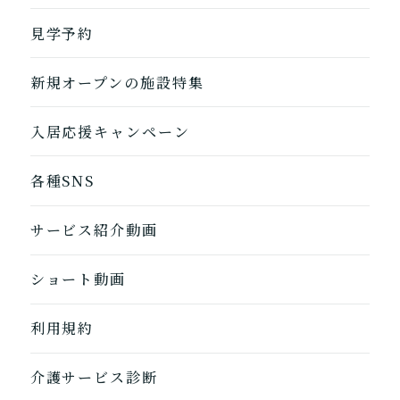
自宅に来てもらう
ホームに入居
見学予約
自宅から通う/来てもらう
新規オープンの施設特集
入居応援キャンペーン
各種SNS
サービス紹介動画
ショート動画
利用規約
1つ前に戻る
1つ前に戻る
1つ前に戻る
1つ前に戻る
1つ前に戻る
1つ前に戻る
1つ前に戻る
閉じる
介護診断を終了
介護診断を終了
介護診断を終了
介護診断を終了
介護診断を終了
介護診断を終了
介護診断を終了
介護サービス診断