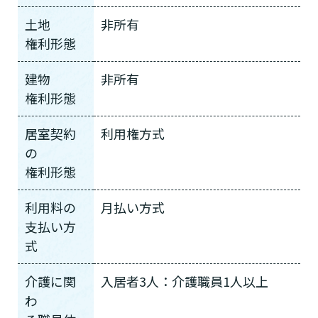
土地
非所有
権利形態
建物
非所有
権利形態
居室契約
利用権方式
の
権利形態
利用料の
月払い方式
支払い方
式
介護に関
入居者3人：介護職員1人以上
わ