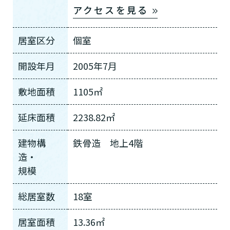
アクセスを見る
居室区分
個室
開設年月
2005年7月
敷地面積
1105㎡
延床面積
2238.82㎡
建物構
鉄骨造 地上4階
造・
規模
総居室数
18室
居室面積
13.36㎡