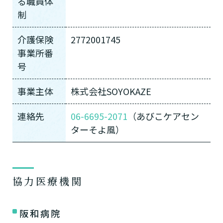
る職員体
制
介護保険
2772001745
事業所番
号
事業主体
株式会社SOYOKAZE
連絡先
06-6695-2071
（あびこケアセン
ターそよ風）
介護スタッフにご自宅に来てもらい
日帰りで使いたいですか？
ご自宅で生活しながら介護サービス
要介護認定を受け、要支援１～２、
要支援１～２・要介護１～２です
たいですか？
認知症の診断を受けていますか？
一時的に宿泊したいですか？
を使いたいですか？
要介護１～５、
いずれかの判定を受
あなたに適しているのは?
現在、日常生活を送るうえで誰かの
か？
介護施設へ通いたいですか？
または物忘れなど認知症の疑いはあ
協力医療機関
老人ホームなどの施設に移り住みた
けていますか？
介護などサポートが必要ですか？
要介護３～５ですか？
りますか？
いですか？
介護保険サービスは20種類以上あり、それぞれ
阪和病院
用途やご利用目的が違います。