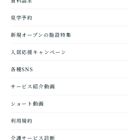
資料請求
自宅に来てもらう
ホームに入居
見学予約
自宅から通う/来てもらう
新規オープンの施設特集
入居応援キャンペーン
各種SNS
1つ前に戻る
1つ前に戻る
1つ前に戻る
1つ前に戻る
1つ前に戻る
1つ前に戻る
1つ前に戻る
閉じる
介護診断を終了
介護診断を終了
介護診断を終了
介護診断を終了
介護診断を終了
介護診断を終了
介護診断を終了
サービス紹介動画
ショート動画
利用規約
介護サービス診断