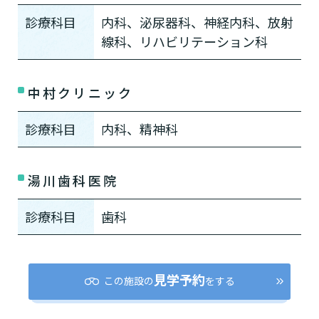
「どのサービスを使ったらいいのかわからな
診療科目
内科、泌尿器科、神経内科、放射
い!」という方は、
まずはどんなサービスがあ
線科、リハビリテーション科
なたに適しているのか簡単にチェックしてみま
はい
必要
要支援１～２
しょう!
最大4つの質問に答えていただくだけ
はい
自宅で生活しながら
要介護１～２
で、おすすめの介護保険サービスを紹介しま
日帰りで使いたい
使いたい
中村クリニック
通いたい
す。
いいえ or
必要ない
いいえ
非該当(自立)
要介護３～５
診療科目
内科、精神科
施設へ移り住みたい
一時的に宿泊したい
と判定された
診断スタート
来てもらいたい
湯川歯科医院
診療科目
歯科
見学予約
この施設の
をする