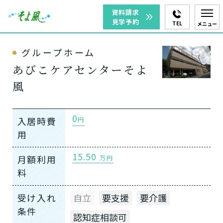
資料請求
見学予約
TEL
メニュー
グループホーム
あびこケアセンターそよ
風
0
入居時費
円
用
15.50
月額利用
万円
料
受け入れ
自立
要支援
要介護
条件
認知症相談可