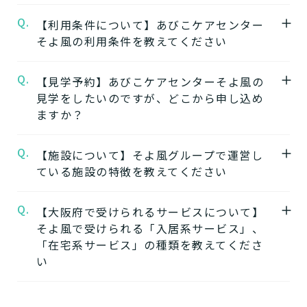
Q.
A.
【利用条件について】あびこケアセンター
★施設の特徴★
そよ風の利用条件を教えてください
あびこケアセンターそよ風
の公式ページでは
施設の特徴やおすすめポイントをご紹介して
Q.
A.
【見学予約】あびこケアセンターそよ風の
要介護度：要支援2、要介護1、要介護2、要
います。
見学をしたいのですが、どこから申し込め
介護3、要介護4、要介護5
ますか？
※施設ごとに年齢などの入居条件がございま
★施設の雰囲気★
す。
あびこケアセンターそよ風
の公式ページでは
Q.
A.
【施設について】そよ風グループで運営し
あびこケアセンターそよ風の見学はこちらよ
※認定のご状況によって受けられるサービス
施設の写真から雰囲気をご確認いただけま
ている施設の特徴を教えてください
りお申込みいただけます。
が変わります。
す。
あびこケアセンターそよ風の見学を申し込む
※詳細については各施設にお問い合わせくだ
Q.
A.
【大阪府で受けられるサービスについて】
そよ風では下記のタイプの入居系施設をご用
さい。
そよ風で受けられる「入居系サービス」、
意しています。それぞれの施設の特徴、ご利
★そのほかこの介護施設について…相談した
「在宅系サービス」の種類を教えてくださ
用者様の目的、要介護度に合わせてご利用い
い・資料請求したい・利用したい方はこちら
い
ただけます。
★
介護付きホームの特徴
電話：06-6695-2071
A.
そよ風で受けられるサービスは以下です
住宅型有料老人ホームの特徴