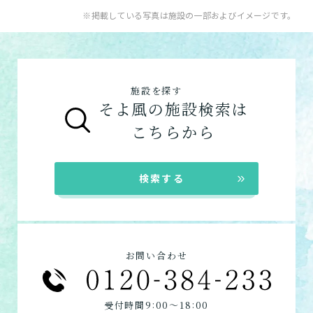
お問い合わせフォームはこちら
入居系サービス
：ホームに入居したい方向け
※掲載している写真は施設の一部およびイメージです。
健康型有料老人ホーム
※2024年6月現在、
の施設一覧は以下です。
健康型有料老人ホームは交欒 湘南佐島のみと
介護付きホーム
なります
住宅型有料老人ホーム
サービス付き高齢者向け住宅の特徴
施設を探す
グループホーム
グループホームの特徴
そよ風の施設検索は
シニア向けマンション
シニア向けマンションの特徴
こちらから
在宅系サービス
：自宅から通いたい、自宅に
来てもらいたい方向けの施設一覧は以下で
検索する
す。
デイサービス
ショートステイ
訪問介護
お問い合わせ
小規模多機能
看護小規模多機能
:
:
受付時間9
00〜18
00
居宅介護支援