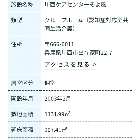
施設名称
川西ケアセンターそよ風
類型
グループホーム（認知症対応型共
同生活介護）
住所
〒666-0011
兵庫県川西市出在家町22-7
アクセスを見る
居室区分
個室
開設年月
2003年2月
敷地面積
1131.99㎡
延床面積
907.41㎡