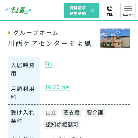
資料請求
見学予約
TEL
メニュー
グループホーム
川西ケアセンターそよ風
0
入居時費
円
用
16.20
月額利用
万円
料
受け入れ
自立
要支援
要介護
条件
認知症相談可