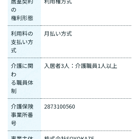
居室契約
利用権方式
介護保険サービスは20種類以上あり、それぞれ
用途やご利用目的が違います。
の
「どのサービスを使ったらいいのかわからな
権利形態
い!」という方は、
まずはどんなサービスがあ
なたに適しているのか簡単にチェックしてみま
利用料の
月払い方式
はい
必要
要支援１～２
しょう!
最大4つの質問に答えていただくだけ
はい
自宅で生活しながら
支払い方
要介護１～２
で、おすすめの介護保険サービスを紹介しま
日帰りで使いたい
使いたい
通いたい
式
す。
いいえ or
必要ない
いいえ
非該当(自立)
要介護３～５
介護に関
入居者3人：介護職員1人以上
施設へ移り住みたい
一時的に宿泊したい
と判定された
診断スタート
来てもらいたい
わ
る職員体
制
介護保険
2873100560
事業所番
号
事業主体
株式会社SOYOKAZE