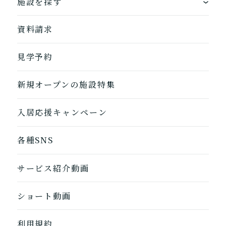
施設を探す
お客様に選ばれるできたてのお食事
自宅から通う
地図から探す
資料請求
自宅に来てもらう
ホームに入居
見学予約
自宅から通う/来てもらう
新規オープンの施設特集
入居応援キャンペーン
各種SNS
1つ前に戻る
1つ前に戻る
1つ前に戻る
1つ前に戻る
1つ前に戻る
1つ前に戻る
1つ前に戻る
閉じる
介護診断を終了
介護診断を終了
介護診断を終了
介護診断を終了
介護診断を終了
介護診断を終了
介護診断を終了
サービス紹介動画
ショート動画
利用規約