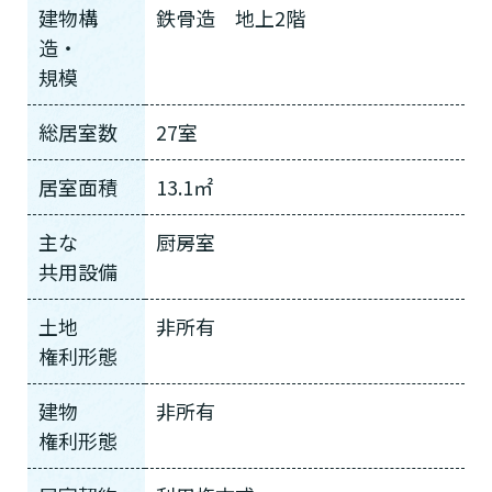
建物構
鉄骨造 地上2階
造・
規模
総居室数
27室
居室面積
13.1㎡
主な
厨房室
共用設備
土地
非所有
権利形態
介護スタッフにご自宅に来てもらい
日帰りで使いたいですか？
ご自宅で生活しながら介護サービス
要介護認定を受け、要支援１～２、
要支援１～２・要介護１～２です
たいですか？
認知症の診断を受けていますか？
一時的に宿泊したいですか？
を使いたいですか？
要介護１～５、
いずれかの判定を受
あなたに適しているのは?
現在、日常生活を送るうえで誰かの
建物
非所有
か？
介護施設へ通いたいですか？
または物忘れなど認知症の疑いはあ
老人ホームなどの施設に移り住みた
けていますか？
介護などサポートが必要ですか？
権利形態
要介護３～５ですか？
りますか？
いですか？