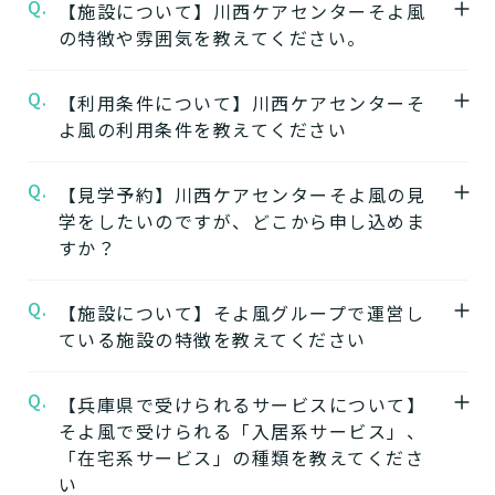
Q.
【施設について】川西ケアセンターそよ風
の特徴や雰囲気を教えてください。
Q.
A.
【利用条件について】川西ケアセンターそ
★施設の特徴★
よ風の利用条件を教えてください
川西ケアセンターそよ風
の公式ページでは施
設の特徴やおすすめポイントをご紹介してい
Q.
A.
【見学予約】川西ケアセンターそよ風の見
要介護度：要支援2、要介護1、要介護2、要
ます。
学をしたいのですが、どこから申し込めま
介護3、要介護4、要介護5
すか？
※施設ごとに年齢などの入居条件がございま
★施設の雰囲気★
す。
川西ケアセンターそよ風
の公式ページでは施
Q.
A.
【施設について】そよ風グループで運営し
川西ケアセンターそよ風の見学はこちらより
※認定のご状況によって受けられるサービス
設の写真から雰囲気をご確認いただけます。
ている施設の特徴を教えてください
お申込みいただけます。
が変わります。
川西ケアセンターそよ風の見学を申し込む
※詳細については各施設にお問い合わせくだ
Q.
A.
【兵庫県で受けられるサービスについて】
そよ風では下記のタイプの入居系施設をご用
さい。
そよ風で受けられる「入居系サービス」、
意しています。それぞれの施設の特徴、ご利
★そのほかこの介護施設について…相談した
「在宅系サービス」の種類を教えてくださ
用者様の目的、要介護度に合わせてご利用い
い・資料請求したい・利用したい方はこちら
い