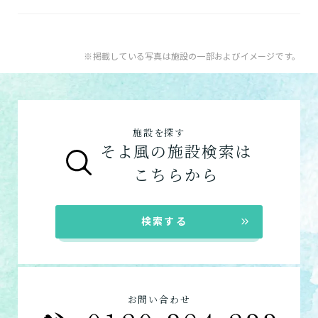
ただけます。
★
介護付きホームの特徴
電話：072-757-6880
A.
そよ風で受けられるサービスは以下です
住宅型有料老人ホームの特徴
お問い合わせフォームはこちら
入居系サービス
：ホームに入居したい方向け
※掲載している写真は施設の一部およびイメージです。
健康型有料老人ホーム
※2024年6月現在、
の施設一覧は以下です。
健康型有料老人ホームは交欒 湘南佐島のみと
介護付きホーム
なります
グループホーム
サービス付き高齢者向け住宅の特徴
施設を探す
グループホームの特徴
そよ風の施設検索は
在宅系サービス
：自宅から通いたい、自宅に
シニア向けマンションの特徴
こちらから
来てもらいたい方向けの施設一覧は以下で
す。
デイサービス
検索する
ショートステイ
お問い合わせ