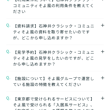
コミュニティそよ風の利用条件を教えてく
石神井クラシック・コミュニティそよ風
の公
ださい
式ページでは施設の特徴やおすすめポイント
をご紹介しています。
Q.
A.
【資料請求】石神井クラシック・コミュニ
要介護度：自立、要支援1、要支援2、要介護
ティそよ風の資料を取り寄せたいのです
1、要介護2、要介護3、要介護4、要介護5
★施設の雰囲気★
が、どこから申し込めますか？
※施設ごとに年齢などの入居条件がございま
石神井クラシック・コミュニティそよ風
の公
す。
式ページでは施設の写真から雰囲気をご確認
Q.
A.
【見学予約】石神井クラシック・コミュニ
石神井クラシック・コミュニティそよ風の資
※認定のご状況によって受けられるサービス
いただけます。
ティそよ風の見学をしたいのですが、どこ
料はこちらよりご請求いただけます。
が変わります。
から申し込めますか？
石神井クラシック・コミュニティそよ風の資
※詳細については各施設にお問い合わせくだ
料を請求する
さい。
Q.
A.
【施設について】そよ風グループで運営し
石神井クラシック・コミュニティそよ風の見
ている施設の特徴を教えてください
学はこちらよりお申込みいただけます。
★そのほかこの介護施設について…相談した
石神井クラシック・コミュニティそよ風の見
い・見学したい・利用したい方はこちら★
Q.
A.
【東京都で受けられるサービスについて】
そよ風では下記のタイプの入居系施設をご用
学を申し込む
電話：0120-384-233
そよ風で受けられる「入居系サービス」、
意しています。それぞれの施設の特徴、ご利
お問い合わせフォームはこちら