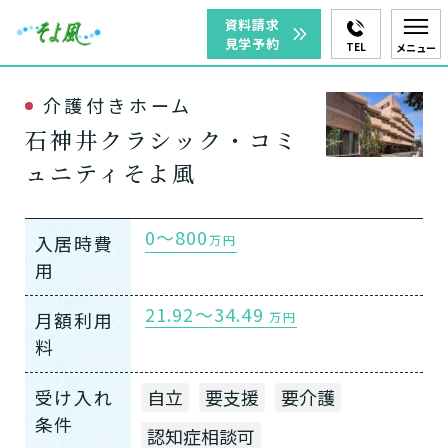
資料請求
見学予約
TEL
メニュー
介護付きホーム
石神井クラシック・コミ
ュニティそよ風
0～800
入居時費
万円
用
21.92～34.49
月額利用
万円
料
受け入れ
自立
要支援
要介護
条件
認知症相談可