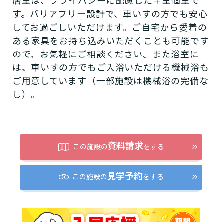
居室は、プライバシーに配慮した全室個室で
す。バリアフリー設計で、車いすの方でも安心
してお過ごしいただけます。ご自宅から愛着の
ある家具をお持ち込みいただくことも可能です
ので、お気軽にご相談ください。また浴室に
は、車いすの方でもご入浴いただける機械浴も
ご用意しています（一部施設は機械浴の完備な
し）。
資料請求
この施設の
をする
介護スタッフにご自宅に来てもらい
見学予約
日帰りで使いたいですか？
ご自宅で生活しながら介護サービス
要介護認定を受け、要支援１～２、
この施設の
をする
要支援１～２・要介護１～２です
たいですか？
認知症の診断を受けていますか？
一時的に宿泊したいですか？
を使いたいですか？
要介護１～５、
いずれかの判定を受
あなたに適しているのは?
現在、日常生活を送るうえで誰かの
か？
介護施設へ通いたいですか？
または物忘れなど認知症の疑いはあ
老人ホームなどの施設に移り住みた
けていますか？
介護などサポートが必要ですか？
要介護３～５ですか？
りますか？
いですか？