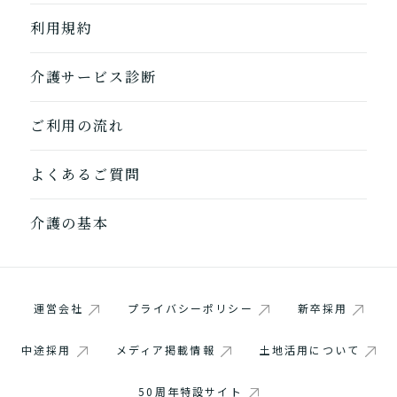
利用規約
1つ前に戻る
1つ前に戻る
1つ前に戻る
1つ前に戻る
1つ前に戻る
1つ前に戻る
1つ前に戻る
閉じる
介護診断を終了
介護診断を終了
介護診断を終了
介護診断を終了
介護診断を終了
介護診断を終了
介護診断を終了
介護サービス診断
ご利用の流れ
よくあるご質問
介護の基本
運営会社
プライバシーポリシー
新卒採用
中途採用
メディア掲載情報
土地活用について
50周年特設サイト