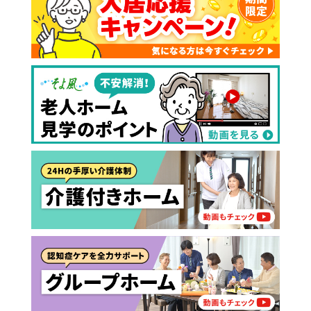
介護保険サービスは20種類以上あり、それぞれ
用途やご利用目的が違います。
「どのサービスを使ったらいいのかわからな
い!」という方は、
まずはどんなサービスがあ
なたに適しているのか簡単にチェックしてみま
はい
必要
要支援１～２
しょう!
最大4つの質問に答えていただくだけ
はい
自宅で生活しながら
要介護１～２
で、おすすめの介護保険サービスを紹介しま
日帰りで使いたい
使いたい
通いたい
す。
いいえ or
必要ない
いいえ
非該当(自立)
要介護３～５
施設へ移り住みたい
一時的に宿泊したい
と判定された
診断スタート
来てもらいたい