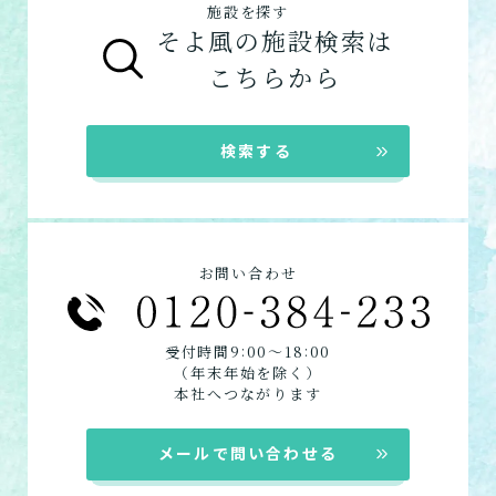
施設を探す
グループホームの特徴
そよ風の施設検索は
在宅系サービス
：自宅から通いたい、自宅に
シニア向けマンションの特徴
こちらから
来てもらいたい方向けの施設一覧は以下で
す。
デイサービス
検索する
ショートステイ
お問い合わせ
:
:
受付時間9
00〜18
00
（年末年始を除く）
本社へつながります
メールで問い合わせる