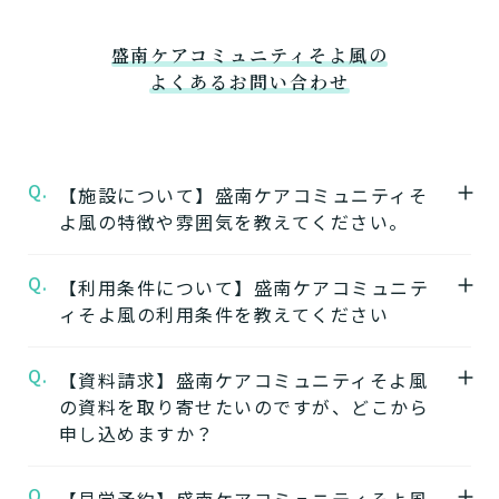
盛南ケアコミュニティそよ風の
よくあるお問い合わせ
Q.
【施設について】盛南ケアコミュニティそ
よ風の特徴や雰囲気を教えてください。
Q.
A.
【利用条件について】盛南ケアコミュニテ
★施設の特徴★
ィそよ風の利用条件を教えてください
盛南ケアコミュニティそよ風
の公式ページで
は施設の特徴やおすすめポイントをご紹介し
Q.
A.
【資料請求】盛南ケアコミュニティそよ風
要介護度：要介護1、要介護2、要介護3、要
ています。
の資料を取り寄せたいのですが、どこから
介護4、要介護5
申し込めますか？
※施設ごとに年齢などの入居条件がございま
★施設の雰囲気★
す。
盛南ケアコミュニティそよ風
の公式ページで
Q.
盛南ケアコミュニティそよ風の資料はこちら