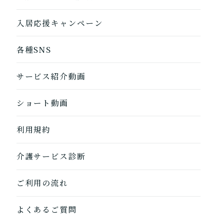
入居応援キャンペーン
各種SNS
サービス紹介動画
ショート動画
利用規約
介護サービス診断
ご利用の流れ
1つ前に戻る
1つ前に戻る
1つ前に戻る
1つ前に戻る
1つ前に戻る
1つ前に戻る
1つ前に戻る
閉じる
介護診断を終了
介護診断を終了
介護診断を終了
介護診断を終了
介護診断を終了
介護診断を終了
介護診断を終了
よくあるご質問