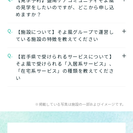
A.
【見学予約】盛南ケアコミュニティそよ風
※認定のご状況によって受けられるサービス
は施設の写真から雰囲気をご確認いただけま
の見学をしたいのですが、どこから申し込
よりご請求いただけます。
が変わります。
す。
めますか？
盛南ケアコミュニティそよ風の資料を請求す
※詳細については各施設にお問い合わせくだ
る
さい。
Q.
A.
【施設について】そよ風グループで運営し
盛南ケアコミュニティそよ風の見学はこちら
ている施設の特徴を教えてください
よりお申込みいただけます。
★そのほかこの介護施設について…相談した
盛南ケアコミュニティそよ風の見学を申し込
い・見学したい・利用したい方はこちら★
Q.
A.
【岩手県で受けられるサービスについて】
そよ風では下記のタイプの入居系施設をご用
む
電話：0120-384-233
そよ風で受けられる「入居系サービス」、
意しています。それぞれの施設の特徴、ご利
お問い合わせフォームはこちら
「在宅系サービス」の種類を教えてくださ
用者様の目的、要介護度に合わせてご利用い
★そのほかこの介護施設について…相談した
い
ただけます。
い・資料請求したい・利用したい方はこちら
介護付きホームの特徴
★
A.
そよ風で受けられるサービスは以下です
住宅型有料老人ホームの特徴
電話：0120-384-233
入居系サービス
：ホームに入居したい方向け
※掲載している写真は施設の一部およびイメージです。
健康型有料老人ホーム
※2024年6月現在、
お問い合わせフォームはこちら
の施設一覧は以下です。
健康型有料老人ホームは交欒 湘南佐島のみと
介護付きホーム
なります
住宅型有料老人ホーム
サービス付き高齢者向け住宅の特徴