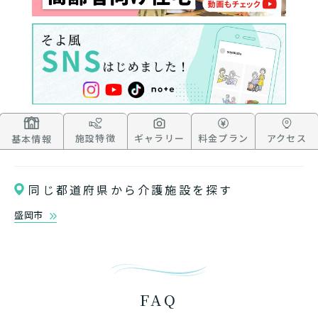
介護スタッフにご自宅に来てもらい
日帰りで使いたいですか？
ご自宅で生活しながら介護サービス
要介護認定を受け、要支援１～２、
要支援１～２・要介護１～２です
たいですか？
認知症の診断を受けていますか？
一時的に宿泊したいですか？
を使いたいですか？
要介護１～５、
いずれかの判定を受
あなたに適しているのは?
現在、日常生活を送るうえで誰かの
か？
介護施設へ通いたいですか？
または物忘れなど認知症の疑いはあ
老人ホームなどの施設に移り住みた
けていますか？
介護などサポートが必要ですか？
要介護３～５ですか？
りますか？
いですか？
介護保険サービスは20種類以上あり、それぞれ
用途やご利用目的が違います。
「どのサービスを使ったらいいのかわからな
施設特徴
ギャラリー
料金プラン
アクセス
基本情報
い!」という方は、
まずはどんなサービスがあ
なたに適しているのか簡単にチェックしてみま
はい
必要
要支援１～２
しょう!
最大4つの質問に答えていただくだけ
はい
自宅で生活しながら
同じ都道府県から介護施設を探す
要介護１～２
で、おすすめの介護保険サービスを紹介しま
日帰りで使いたい
使いたい
通いたい
す。
盛岡市
いいえ or
必要ない
いいえ
非該当(自立)
要介護３～５
施設へ移り住みたい
一時的に宿泊したい
と判定された
外観①
外
診断スタート
来てもらいたい
FAQ