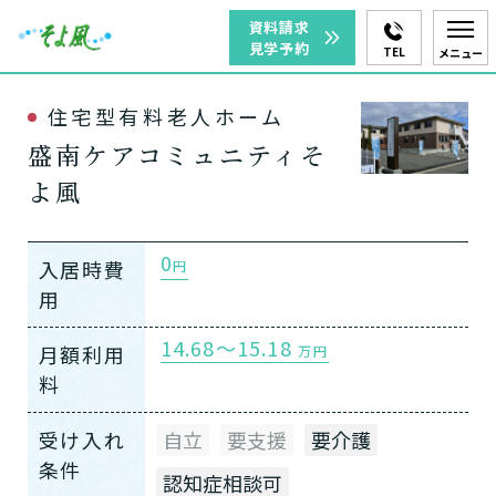
資料請求
見学予約
TEL
メニュー
住宅型有料老人ホーム
盛南ケアコミュニティそ
よ風
0
入居時費
円
用
14.68～15.18
月額利用
万円
料
受け入れ
自立
要支援
要介護
条件
認知症相談可