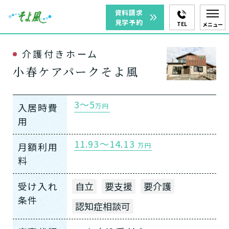
資料請求
見学予約
TEL
メニュー
介護付きホーム
小春ケアパークそよ風
3～5
入居時費
万円
用
11.93～14.13
月額利用
万円
料
受け入れ
自立
要支援
要介護
条件
認知症相談可