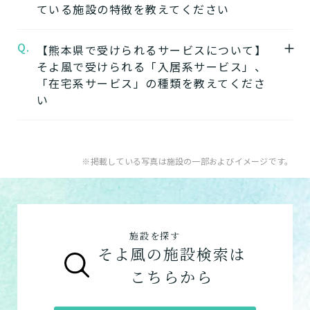
ている施設の特徴を教えてください
申込みいただけます。
い・見学したい・利用したい方はこちら★
小春ケアパークそよ風の見学を申し込む
電話：096-357-4636
Q.
A.
【熊本県で受けられるサービスについて】
そよ風では下記のタイプの入居系施設をご用
お問い合わせフォームはこちら
そよ風で受けられる「入居系サービス」、
意しています。それぞれの施設の特徴、ご利
★そのほかこの介護施設について…相談した
「在宅系サービス」の種類を教えてくださ
用者様の目的、要介護度に合わせてご利用い
い・資料請求したい・利用したい方はこちら
い
ただけます。
★
介護付きホームの特徴
電話：096-357-4636
A.
そよ風で受けられるサービスは以下です
住宅型有料老人ホームの特徴
お問い合わせフォームはこちら
入居系サービス
：ホームに入居したい方向け
※掲載している写真は施設の一部およびイメージです。
健康型有料老人ホーム
※2024年6月現在、
の施設一覧は以下です。
健康型有料老人ホームは交欒 湘南佐島のみと
介護付きホーム
なります
住宅型有料老人ホーム
サービス付き高齢者向け住宅の特徴
施設を探す
グループホーム
グループホームの特徴
そよ風の施設検索は
シニア向けマンションの特徴
こちらから
在宅系サービス
：自宅から通いたい、自宅に
来てもらいたい方向けの施設一覧は以下で