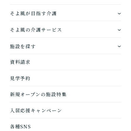
そよ風が目指す介護
ワンストップサービス
そよ風の介護サービス
できるを増やす介護サービス
ホームに入居する
施設を探す
お客様に選ばれるできたてのお食事
自宅から通う
地図から探す
資料請求
自宅に来てもらう
ホームに入居
見学予約
自宅から通う/来てもらう
新規オープンの施設特集
1つ前に戻る
1つ前に戻る
1つ前に戻る
1つ前に戻る
1つ前に戻る
1つ前に戻る
1つ前に戻る
閉じる
介護診断を終了
介護診断を終了
介護診断を終了
介護診断を終了
介護診断を終了
介護診断を終了
介護診断を終了
入居応援キャンペーン
各種SNS