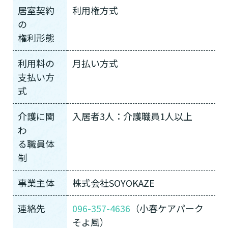
居室契約
利用権方式
の
権利形態
利用料の
月払い方式
支払い方
式
介護に関
入居者3人：介護職員1人以上
わ
る職員体
制
事業主体
株式会社SOYOKAZE
連絡先
096-357-4636
（小春ケアパーク
そよ風）