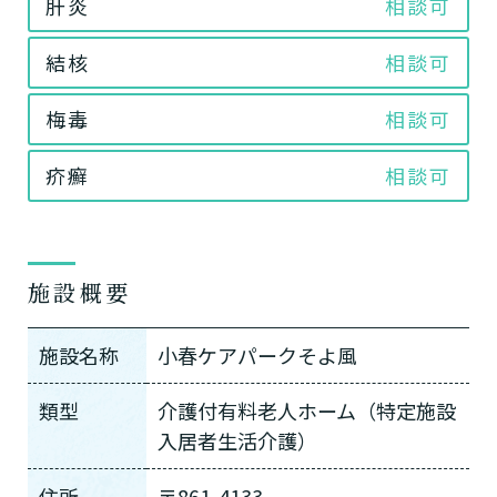
肝炎
相談可
結核
相談可
梅毒
相談可
疥癬
相談可
施設概要
施設名称
小春ケアパークそよ風
類型
介護付有料老人ホーム（特定施設
入居者生活介護）
住所
〒861-4133