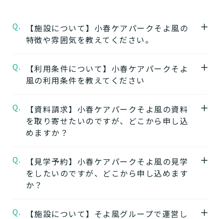
Q.
【施設について】小春ケアパークそよ風の
特徴や雰囲気を教えてください。
Q.
A.
【利用条件について】小春ケアパークそよ
★施設の特徴★
風の利用条件を教えてください
小春ケアパークそよ風
の公式ページでは施設
の特徴やおすすめポイントをご紹介していま
Q.
A.
【資料請求】小春ケアパークそよ風の資料
要介護度：自立、要支援1、要支援2、要介護
す。
を取り寄せたいのですが、どこから申し込
1、要介護2、要介護3、要介護4、要介護5
めますか？
※施設ごとに年齢などの入居条件がございま
★施設の雰囲気★
す。
小春ケアパークそよ風
の公式ページでは施設
Q.
A.
【見学予約】小春ケアパークそよ風の見学
小春ケアパークそよ風の資料はこちらよりご
※認定のご状況によって受けられるサービス
の写真から雰囲気をご確認いただけます。
をしたいのですが、どこから申し込めます
請求いただけます。
が変わります。
か？
小春ケアパークそよ風の資料を請求する
※詳細については各施設にお問い合わせくだ
さい。
Q.
A.
【施設について】そよ風グループで運営し
小春ケアパークそよ風の見学はこちらよりお
★そのほかこの介護施設について…相談した