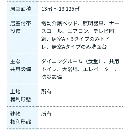
日帰りで使いたい
使いたい
通いたい
す。
いいえ or
居室面積
13㎡ ～13.125㎡
必要ない
いいえ
非該当(自立)
要介護３～５
施設へ移り住みたい
一時的に宿泊したい
と判定された
診断スタート
居室付帯
電動介護ベッド、照明器具、ナー
来てもらいたい
設備
スコール、エアコン、テレビ回
線、居室A・Bタイプのみトイ
レ、居室Aタイプのみ洗面台
主な
ダイニングルーム（食堂）、共用
共用設備
トイレ、大浴場、エレベーター、
防災設備
土地
所有
権利形態
建物
所有
権利形態