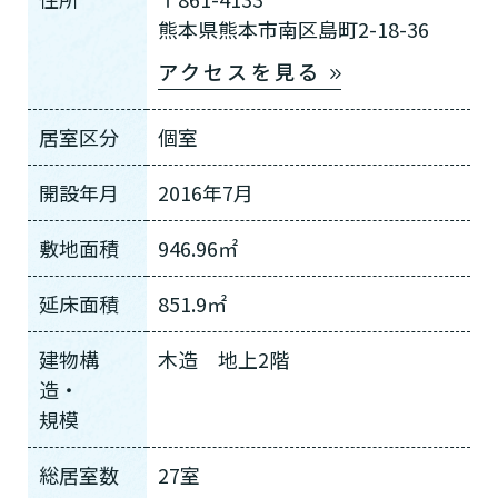
熊本県熊本市南区島町2-18-36
アクセスを見る
居室区分
個室
開設年月
2016年7月
介護スタッフにご自宅に来てもらい
日帰りで使いたいですか？
ご自宅で生活しながら介護サービス
要介護認定を受け、要支援１～２、
要支援１～２・要介護１～２です
たいですか？
認知症の診断を受けていますか？
一時的に宿泊したいですか？
を使いたいですか？
要介護１～５、
いずれかの判定を受
あなたに適しているのは?
敷地面積
946.96㎡
現在、日常生活を送るうえで誰かの
か？
介護施設へ通いたいですか？
または物忘れなど認知症の疑いはあ
老人ホームなどの施設に移り住みた
けていますか？
介護などサポートが必要ですか？
要介護３～５ですか？
りますか？
延床面積
851.9㎡
いですか？
介護保険サービスは20種類以上あり、それぞれ
建物構
木造 地上2階
用途やご利用目的が違います。
造・
「どのサービスを使ったらいいのかわからな
い!」という方は、
まずはどんなサービスがあ
規模
なたに適しているのか簡単にチェックしてみま
はい
必要
要支援１～２
しょう!
最大4つの質問に答えていただくだけ
はい
総居室数
27室
自宅で生活しながら
要介護１～２
で、おすすめの介護保険サービスを紹介しま