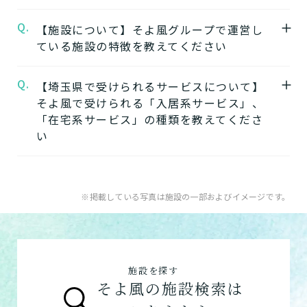
す。
大井グループホームそよ風
の公式ページでは
Q.
A.
【施設について】そよ風グループで運営し
大井グループホームそよ風の見学はこちらよ
※認定のご状況によって受けられるサービス
施設の写真から雰囲気をご確認いただけま
ている施設の特徴を教えてください
りお申込みいただけます。
が変わります。
す。
大井グループホームそよ風の見学を申し込む
※詳細については各施設にお問い合わせくだ
Q.
A.
【埼玉県で受けられるサービスについて】
そよ風では下記のタイプの入居系施設をご用
さい。
そよ風で受けられる「入居系サービス」、
意しています。それぞれの施設の特徴、ご利
★そのほかこの介護施設について…相談した
「在宅系サービス」の種類を教えてくださ
用者様の目的、要介護度に合わせてご利用い
い・資料請求したい・利用したい方はこちら
い
ただけます。
★
介護付きホームの特徴
電話：049-269-2015
A.
そよ風で受けられるサービスは以下です
住宅型有料老人ホームの特徴
お問い合わせフォームはこちら
入居系サービス
：ホームに入居したい方向け
※掲載している写真は施設の一部およびイメージです。
健康型有料老人ホーム
※2024年6月現在、
の施設一覧は以下です。
健康型有料老人ホームは交欒 湘南佐島のみと
介護付きホーム
なります
住宅型有料老人ホーム
サービス付き高齢者向け住宅の特徴
施設を探す
サービス付き高齢者向け住宅
グループホームの特徴
そよ風の施設検索は
グループホーム
シニア向けマンションの特徴