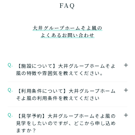
FAQ
大井グループホームそよ風の
よくあるお問い合わせ
Q.
【施設について】大井グループホームそよ
風の特徴や雰囲気を教えてください。
Q.
A.
【利用条件について】大井グループホーム
★施設の特徴★
そよ風の利用条件を教えてください
大井グループホームそよ風
の公式ページでは
施設の特徴やおすすめポイントをご紹介して
Q.
A.
【見学予約】大井グループホームそよ風の
要介護度：要支援2、要介護1、要介護2、要
います。
見学をしたいのですが、どこから申し込め
介護3、要介護4、要介護5
ますか？
※施設ごとに年齢などの入居条件がございま
★施設の雰囲気★