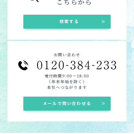
こちらから
在宅系サービス
：自宅から通いたい、自宅に
来てもらいたい方向けの施設一覧は以下で
検索する
す。
デイサービス
ショートステイ
訪問介護
お問い合わせ
定期巡回
居宅介護支援
:
:
受付時間9
00〜18
00
（年末年始を除く）
本社へつながります
メールで問い合わせる