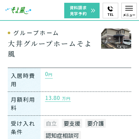
資料請求
見学予約
TEL
メニュー
グループホーム
大井グループホームそよ
風
0
入居時費
円
用
13.80
月額利用
万円
料
受け入れ
自立
要支援
要介護
条件
認知症相談可