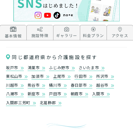
要支援１～２・要介護１～２です
たいですか？
認知症の診断を受けていますか？
一時的に宿泊したいですか？
を使いたいですか？
要介護１～５、
いずれかの判定を受
あなたに適しているのは?
現在、日常生活を送るうえで誰かの
か？
介護施設へ通いたいですか？
または物忘れなど認知症の疑いはあ
老人ホームなどの施設に移り住みた
けていますか？
介護などサポートが必要ですか？
要介護３～５ですか？
りますか？
いですか？
介護保険サービスは20種類以上あり、それぞれ
施設特徴
ギャラリー
料金プラン
アクセス
基本情報
用途やご利用目的が違います。
「どのサービスを使ったらいいのかわからな
い!」という方は、
まずはどんなサービスがあ
同じ都道府県から介護施設を探す
なたに適しているのか簡単にチェックしてみま
はい
必要
要支援１～２
しょう!
最大4つの質問に答えていただくだけ
はい
坂戸市
鴻巣市
ふじみ野市
さいたま市
自宅で生活しながら
要介護１～２
で、おすすめの介護保険サービスを紹介しま
日帰りで使いたい
使いたい
東松山市
加須市
上尾市
行田市
所沢市
通いたい
す。
いいえ or
必要ない
川越市
熊谷市
桶川市
春日部市
越谷市
いいえ
非該当(自立)
要介護３～５
施設へ移り住みたい
八潮市
新座市
戸田市
朝霞市
入間市
一時的に宿泊したい
と判定された
診断スタート
来てもらいたい
入間郡三芳町
北葛飾郡