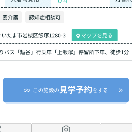
円
要介護
認知症相談可
県さいたま市岩槻区飯塚1280-3
マップを見る
りバス「越谷」行乗車「上飯塚」停留所下車、徒歩1分
見学予約
この施設の
をする