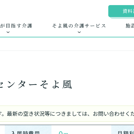
資料
が目指す介護
そよ風の介護サービス
施
ム
ムに入居する
きるを増やす
地図から探す
お客様に選ばれる
自宅から通う
新卒採
ホ
センターそよ風
護サービス
できたてのお食事
のです。最新の空き状況等につきましては、お問い合わせく
0
入居時費用
月額