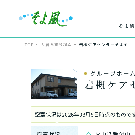
そよ風
TOP
入居系施設検索
岩槻ケアセンターそよ風
グループホー
ワンストップ
ホー
で
岩槻ケア
サービス
介
空室状況は2026年08月5日時点のも
空室状況
お申込受付中