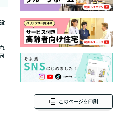
設
れ
同
いですか？
護１～５、
か？
このページを印刷
たいですか？
？
ポートが必要です
か？
ですか？
ますか？
違います。