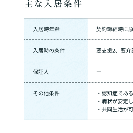
主な入居条件
入居時年齢
契約締結時に原
入居時の条件
要支援2、要介
保証人
ー
その他条件
・認知症であ
・病状が安定
・共同生活が