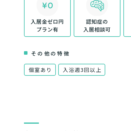
まずはど
入居金ゼロ円
認知症の
最大4つの
プラン有
入居相談可
要
自宅で生
要
日帰
その他の特徴
個室あり
入浴週3回以上