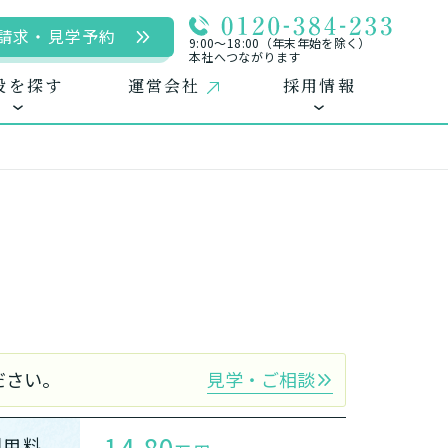
請求・見学予約
9:00〜18:00（年末年始を除く）
本社へつながります
設を探す
運営会社
採用情報
用
ームに入居
自宅に来てもらう
自宅から通う/来てもらう
中途採用（パート含む）
ださい。
見学・ご相談
14.80
利用料