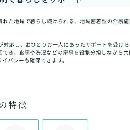
慣れた地域で暮らし続けられる、地域密着型の介護施
が対応し、おひとりお一人にあったサポートを受けら
活でき、食事や洗濯などの家事を役割分担しながら共
ライバシーも確保できます。
あなたに適しているのは?
ッフにご自宅に来てもらいた
日帰りで使いたいですか？
定を受け、要支援１～２、要介
支援１～２・要介護１～２です
活しながら介護サービスを使い
認知症の診断を受けていますか
を送るうえで誰かの介護などサ
の特徴
介護施設へ通いたいですか？
一時的に宿泊したいですか？
ずれかの判定を受けています
要介護３～５ですか？
ームなどの施設に移り住みたい
物忘れなど認知症の疑いはあり
か？
サービスは20種類以上あり、それぞれ用途やご利用目的が