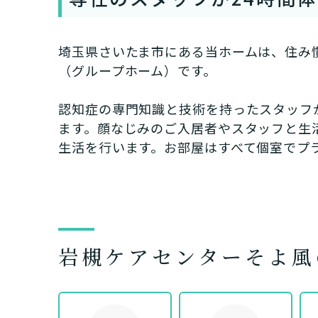
埼玉県さいたま市にある当ホームは、住み
（グループホーム）です。
認知症の専門知識と技術を持ったスタッフ
ます。顔なじみのご入居者やスタッフと生
生活を行います。お部屋はすべて個室でプ
介護スタ
要介護認
要
ご自宅で生
現在、日常生活
岩槻ケアセンターそよ風
い
老人ホ
または
介護保険