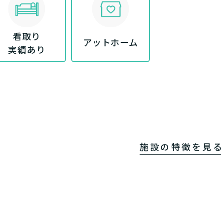
「どのサービスを使ったらいいのかわからない!」という方は
んなサービスがあなたに適しているのか簡単にチェックして
看取り
質問に答えていただくだけで、おすすめの介護保険サービス
アットホーム
実績あり
必要
必要な
支援１～２
いいえ o
活しながら
はい
はい
使いたい
施設へ移り住
要介護３
いいえ
介護１～２
非該当(自立)
と判
りで使いたい
一時的に宿泊
診断スタート
通いたい
来てもらい
施設の特徴を見