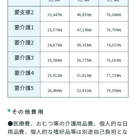
要支援2
23,447
46,893
70,340
その他
円
円
円
要介護1
0円
23,570
47,140
70,709
円
円
円
（非課税）
要介護2
24,679
49,358
74,037
円
円
円
ー
要介護3
25,388
50,775
76,163
円
円
円
月額利用料 155,000円
要介護4
25,912
51,823
77,734
円
円
円
家賃
要介護5
26,466
52,932
79,398
円
円
円
75,000円
（非課税）
その他費用
ー
●医療費、おむつ等の介護用品費、個人的な日
用品費、個人的な嗜好品等は別途自己負担とな
管理費