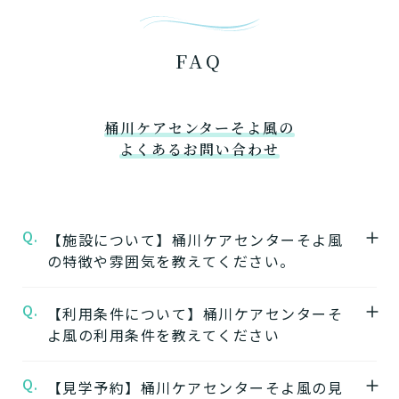
FAQ
桶川ケアセンターそよ風の
よくあるお問い合わせ
Q.
【施設について】桶川ケアセンターそよ風
の特徴や雰囲気を教えてください。
Q.
A.
【利用条件について】桶川ケアセンターそ
★施設の特徴★
よ風の利用条件を教えてください
桶川ケアセンターそよ風
の公式ページでは施
設の特徴やおすすめポイントをご紹介してい
Q.
A.
【見学予約】桶川ケアセンターそよ風の見
要介護度：要支援2、要介護1、要介護2、要
ます。