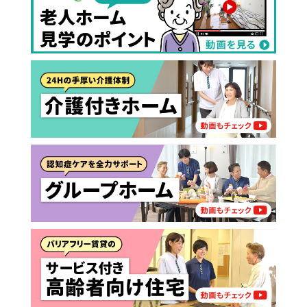
その他
0円
（非課税）
ー
介護スタッフにご自宅に来てもらい
日帰りで使いたいですか？
ご自宅で生活しながら介護サービス
要介護認定を受け、要支援１～２、
要支援１～２・要介護１～２です
たいですか？
認知症の診断を受けていますか？
一時的に宿泊したいですか？
を使いたいですか？
要介護１～５、
いずれかの判定を受
あなたに適しているのは?
現在、日常生活を送るうえで誰かの
か？
介護施設へ通いたいですか？
または物忘れなど認知症の疑いはあ
老人ホームなどの施設に移り住みた
けていますか？
介護などサポートが必要ですか？
要介護３～５ですか？
りますか？
いですか？
介護保険サービスは20種類以上あり、それぞれ
用途やご利用目的が違います。
「どのサービスを使ったらいいのかわからな
い!」という方は、
まずはどんなサービスがあ