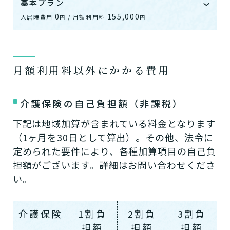
基本プラン
0
155,000
入居時費用
/ 月額利用料
円
円
閉じる
0
入居時費用
円
155,000
月額利用料合計
円
月額利用料以外にかかる費用
入居時費用 0円
介護保険の自己負担額（非課税）
入居金
下記は地域加算が含まれている料金となります
0円
（非課税）
（1ヶ月を30日として算出）。その他、法令に
定められた要件により、各種加算項目の自己負
ー
担額がございます。詳細はお問い合わせくださ
い。
上乗せ介護費
0円
（非課税）
介護保険
1割負
2割負
3割負
ー
担額
担額
担額