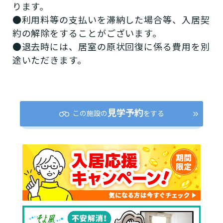
ります。
38,000円
●利用料等の支払いを滞納した場合等、入居契
（税込）
約の解除をすることがございます。
●退去時には、居室の原状回復に係る費用を別
ー
途いただきます。
食費
42,000円
見学予約
（非課税）
この施設の
をする
3食（おやつを含む）×30日の場合。
上乗せ介護費
0円
（非課税）
ー