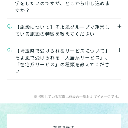
学をしたいのですが、どこから申し込めま
介護3、要介護4、要介護5
すか？
※施設ごとに年齢などの入居条件がございま
★施設の雰囲気★
す。
桶川ケアセンターそよ風
の公式ページでは施
Q.
A.
【施設について】そよ風グループで運営し
桶川ケアセンターそよ風の見学はこちらより
※認定のご状況によって受けられるサービス
設の写真から雰囲気をご確認いただけます。
ている施設の特徴を教えてください
お申込みいただけます。
が変わります。
桶川ケアセンターそよ風の見学を申し込む
※詳細については各施設にお問い合わせくだ
Q.
A.
【埼玉県で受けられるサービスについて】
そよ風では下記のタイプの入居系施設をご用
さい。
そよ風で受けられる「入居系サービス」、
意しています。それぞれの施設の特徴、ご利
★そのほかこの介護施設について…相談した
「在宅系サービス」の種類を教えてくださ
用者様の目的、要介護度に合わせてご利用い
い・資料請求したい・利用したい方はこちら
い
ただけます。
★
介護付きホームの特徴
電話：048-789-3130
A.
そよ風で受けられるサービスは以下です
住宅型有料老人ホームの特徴
お問い合わせフォームはこちら
入居系サービス
：ホームに入居したい方向け
※掲載している写真は施設の一部およびイメージです。
健康型有料老人ホーム
※2024年6月現在、
の施設一覧は以下です。
健康型有料老人ホームは交欒 湘南佐島のみと
介護付きホーム
なります
住宅型有料老人ホーム
サービス付き高齢者向け住宅の特徴
施設を探す
サービス付き高齢者向け住宅