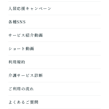
入居応援キャンペーン
各種SNS
サービス紹介動画
ショート動画
利用規約
介護サービス診断
1つ前に戻る
1つ前に戻る
1つ前に戻る
1つ前に戻る
1つ前に戻る
1つ前に戻る
1つ前に戻る
閉じる
介護診断を終了
介護診断を終了
介護診断を終了
介護診断を終了
介護診断を終了
介護診断を終了
介護診断を終了
ご利用の流れ
よくあるご質問