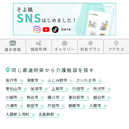
なたに適しているのか簡単にチェックしてみま
はい
必要
要支援１～２
しょう!
最大4つの質問に答えていただくだけ
はい
自宅で生活しながら
要介護１～２
で、おすすめの介護保険サービスを紹介しま
日帰りで使いたい
使いたい
通いたい
す。
いいえ or
必要ない
いいえ
非該当(自立)
要介護３～５
施設へ移り住みたい
一時的に宿泊したい
と判定された
診断スタート
来てもらいたい
施設特徴
ギャラリー
料金プラン
アクセス
基本情報
同じ都道府県から介護施設を探す
坂戸市
鴻巣市
ふじみ野市
さいたま市
東松山市
加須市
上尾市
行田市
所沢市
川越市
熊谷市
桶川市
春日部市
越谷市
八潮市
新座市
戸田市
朝霞市
入間市
入間郡三芳町
北葛飾郡