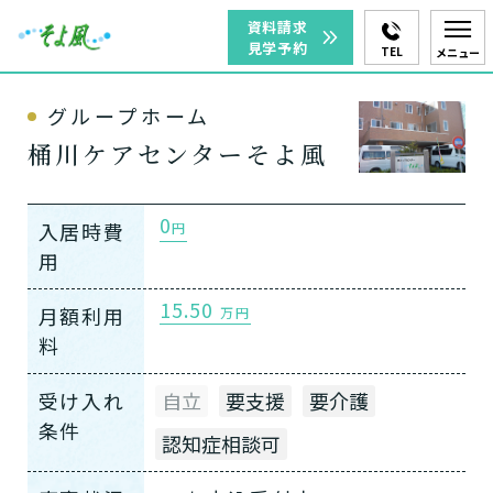
資料請求
見学予約
TEL
メニュー
グループホーム
桶川ケアセンターそよ風
0
入居時費
円
用
15.50
月額利用
万円
料
受け入れ
自立
要支援
要介護
条件
認知症相談可