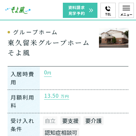
資料請求
見学予約
TEL
メニュー
グループホーム
東久留米グループホーム
そよ風
0
入居時費
円
用
13.50
月額利用
万円
料
受け入れ
自立
要支援
要介護
条件
認知症相談可