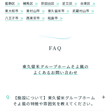
葛飾区
練馬区
世田谷区
足立区
台東区
東大和市
東村山市
東久留米市
武蔵村山市
介護スタッフにご自宅に来てもらい
八王子市
西東京市
昭島市
日帰りで使いたいですか？
ご自宅で生活しながら介護サービス
要介護認定を受け、要支援１～２、
要支援１～２・要介護１～２です
たいですか？
認知症の診断を受けていますか？
一時的に宿泊したいですか？
を使いたいですか？
要介護１～５、
いずれかの判定を受
あなたに適しているのは?
現在、日常生活を送るうえで誰かの
か？
介護施設へ通いたいですか？
または物忘れなど認知症の疑いはあ
老人ホームなどの施設に移り住みた
けていますか？
介護などサポートが必要ですか？
要介護３～５ですか？
りますか？
いですか？
FAQ
介護保険サービスは20種類以上あり、それぞれ
用途やご利用目的が違います。
「どのサービスを使ったらいいのかわからな
い!」という方は、
まずはどんなサービスがあ
東久留米グループホームそよ風の
なたに適しているのか簡単にチェックしてみま
よくあるお問い合わせ
はい
必要
要支援１～２
しょう!
最大4つの質問に答えていただくだけ
はい
自宅で生活しながら
要介護１～２
で、おすすめの介護保険サービスを紹介しま
日帰りで使いたい
使いたい
通いたい
す。
いいえ or
必要ない
いいえ
非該当(自立)
Q.
要介護３～５
【施設について】東久留米グループホーム
施設へ移り住みたい
一時的に宿泊したい
と判定された
診断スタート
来てもらいたい
そよ風の特徴や雰囲気を教えてください。
外観①
外