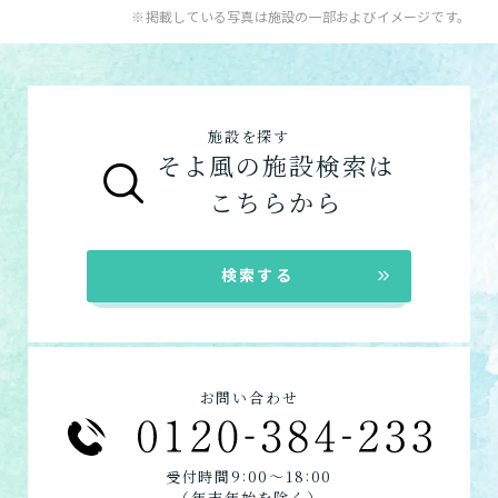
入居系サービス
：ホームに入居したい方向け
※掲載している写真は施設の一部およびイメージです。
健康型有料老人ホーム
※2024年6月現在、
お問い合わせフォームはこちら
の施設一覧は以下です。
健康型有料老人ホームは交欒 湘南佐島のみと
介護付きホーム
なります
住宅型有料老人ホーム
サービス付き高齢者向け住宅の特徴
施設を探す
グループホーム
グループホームの特徴
そよ風の施設検索は
シニア向けマンションの特徴
こちらから
在宅系サービス
：自宅から通いたい、自宅に
来てもらいたい方向けの施設一覧は以下で
す。
検索する
デイサービス
特化型デイサービス
ショートステイ
訪問介護
お問い合わせ
定期巡回
居宅介護支援
:
:
受付時間9
00〜18
00
（年末年始を除く）