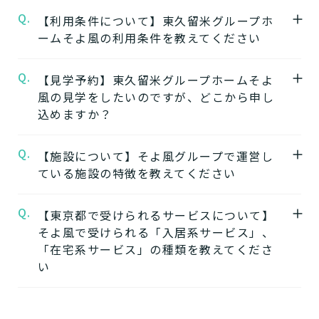
Q.
A.
【利用条件について】東久留米グループホ
★施設の特徴★
ームそよ風の利用条件を教えてください
東久留米グループホームそよ風
の公式ページ
では施設の特徴やおすすめポイントをご紹介
Q.
A.
【見学予約】東久留米グループホームそよ
要介護度：要支援2、要介護1、要介護2、要
しています。
風の見学をしたいのですが、どこから申し
介護3、要介護4、要介護5
込めますか？
※施設ごとに年齢などの入居条件がございま
★施設の雰囲気★
す。
東久留米グループホームそよ風
の公式ページ
Q.
A.
【施設について】そよ風グループで運営し
東久留米グループホームそよ風の見学はこち
※認定のご状況によって受けられるサービス
では施設の写真から雰囲気をご確認いただけ
ている施設の特徴を教えてください
らよりお申込みいただけます。
が変わります。
ます。
東久留米グループホームそよ風の見学を申し
※詳細については各施設にお問い合わせくだ
Q.
A.
【東京都で受けられるサービスについて】
そよ風では下記のタイプの入居系施設をご用
込む
さい。
そよ風で受けられる「入居系サービス」、
意しています。それぞれの施設の特徴、ご利
「在宅系サービス」の種類を教えてくださ
用者様の目的、要介護度に合わせてご利用い
★そのほかこの介護施設について…相談した
い
ただけます。
い・資料請求したい・利用したい方はこちら
介護付きホームの特徴
★
A.
そよ風で受けられるサービスは以下です
住宅型有料老人ホームの特徴
電話：042-477-2276