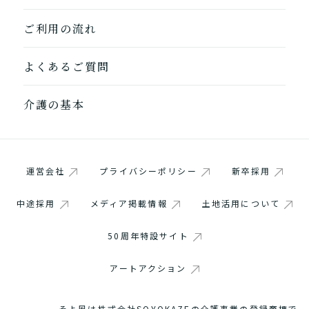
ご利用の流れ
よくあるご質問
1つ前に戻る
1つ前に戻る
1つ前に戻る
1つ前に戻る
1つ前に戻る
1つ前に戻る
1つ前に戻る
閉じる
介護診断を終了
介護診断を終了
介護診断を終了
介護診断を終了
介護診断を終了
介護診断を終了
介護診断を終了
介護の基本
運営会社
プライバシーポリシー
新卒採用
中途採用
メディア掲載情報
土地活用について
50周年特設サイト
アートアクション
そよ風は株式会社SOYOKAZEの介護事業の登録商標で