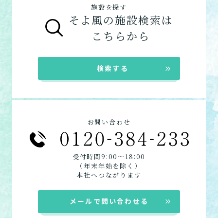
グループホームの特徴
施設を探す
健康型有料老人ホーム
シニア向けマンションの特徴
そよ風の施設検索は
サービス付き高齢者向け住宅
こちらから
グループホーム
在宅系サービス
：自宅から通いたい、自宅に
検索する
来てもらいたい方向けの施設一覧は以下で
す。
デイサービス
特化型デイサービス
お問い合わせ
ショートステイ
訪問介護
:
:
受付時間9
00〜18
00
定期巡回
（年末年始を除く）
居宅介護支援
本社へつながります
メールで問い合わせる