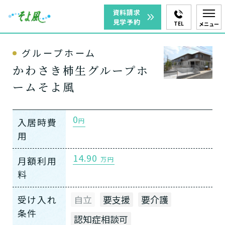
資料請求
見学予約
TEL
メニュー
グループホーム
かわさき柿生グループホ
ームそよ風
0
入居時費
円
用
14.90
月額利用
万円
料
受け入れ
自立
要支援
要介護
条件
認知症相談可