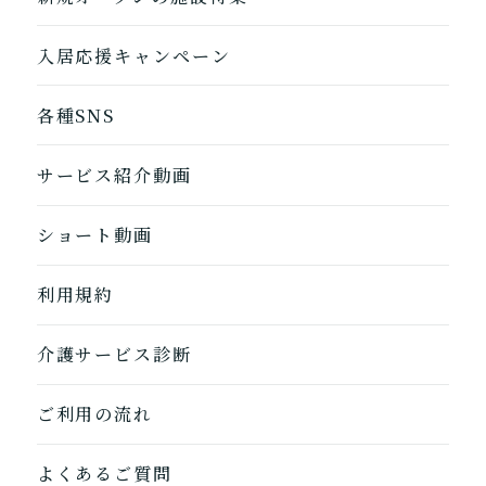
入居応援キャンペーン
各種SNS
サービス紹介動画
1つ前に戻る
1つ前に戻る
1つ前に戻る
1つ前に戻る
1つ前に戻る
1つ前に戻る
1つ前に戻る
閉じる
介護診断を終了
介護診断を終了
介護診断を終了
介護診断を終了
介護診断を終了
介護診断を終了
介護診断を終了
ショート動画
利用規約
介護サービス診断
ご利用の流れ
よくあるご質問