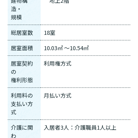
建物構
地上2階
造・
規模
総居室数
18室
居室面積
10.03㎡ ～10.54㎡
居室契約
利用権方式
の
権利形態
利用料の
月払い方式
支払い方
式
介護に関
入居者3人：介護職員1人以上
わ