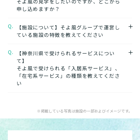
そよ風の見学をしたいのですが、どこから
介護3、要介護4、要介護5
★施設の雰囲気★
申し込めますか？
※施設ごとに年齢などの入居条件がございま
かわさき柿生グループホームそよ風
の公式ペ
す。
ージでは施設の写真から雰囲気をご確認いた
Q.
A.
【施設について】そよ風グループで運営し
かわさき柿生グループホームそよ風の見学は
※認定のご状況によって受けられるサービス
だけます。
ている施設の特徴を教えてください
こちらよりお申込みいただけます。
が変わります。
かわさき柿生グループホームそよ風の見学を
※詳細については各施設にお問い合わせくだ
Q.
A.
【神奈川県で受けられるサービスについ
そよ風では下記のタイプの入居系施設をご用
申し込む
さい。
て】
意しています。それぞれの施設の特徴、ご利
そよ風で受けられる「入居系サービス」、
用者様の目的、要介護度に合わせてご利用い
★そのほかこの介護施設について…相談した
「在宅系サービス」の種類を教えてくださ
ただけます。
い・資料請求したい・利用したい方はこちら
い
介護付きホームの特徴
★
住宅型有料老人ホームの特徴
電話：044-987-5321
A.
そよ風で受けられるサービスは以下です
健康型有料老人ホーム
※2024年6月現在、
お問い合わせフォームはこちら
入居系サービス
：ホームに入居したい方向け
※掲載している写真は施設の一部およびイメージです。
健康型有料老人ホームは交欒 湘南佐島のみと
の施設一覧は以下です。
なります
介護付きホーム
サービス付き高齢者向け住宅の特徴
住宅型有料老人ホーム