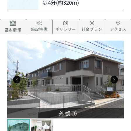
歩4分(約320ｍ)
施設特徴
ギャラリー
料金プラン
アクセス
基本情報
外観①