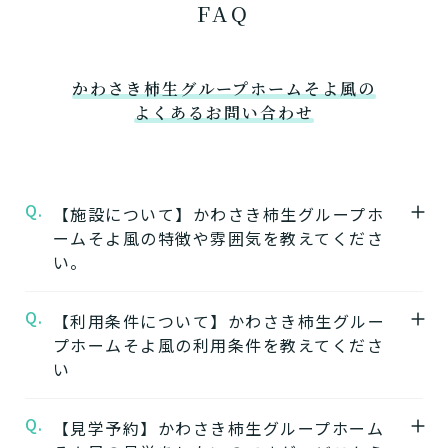
FAQ
かわさき柿生グループホームそよ風の
よくあるお問い合わせ
Q.
【施設について】かわさき柿生グループホ
ームそよ風の特徴や雰囲気を教えてくださ
い。
Q.
A.
【利用条件について】かわさき柿生グルー
★施設の特徴★
プホームそよ風の利用条件を教えてくださ
かわさき柿生グループホームそよ風
の公式ペ
い
ージでは施設の特徴やおすすめポイントをご
紹介しています。
Q.
A.
【見学予約】かわさき柿生グループホーム
要介護度：要支援2、要介護1、要介護2、要