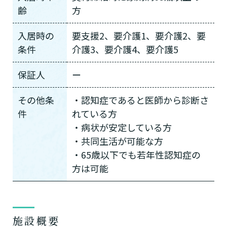
齢
方
入居時の
要支援2、要介護1、要介護2、要
条件
介護3、要介護4、要介護5
保証人
ー
その他条
・認知症であると医師から診断さ
件
れている方
・病状が安定している方
・共同生活が可能な方
・65歳以下でも若年性認知症の
方は可能
施設概要