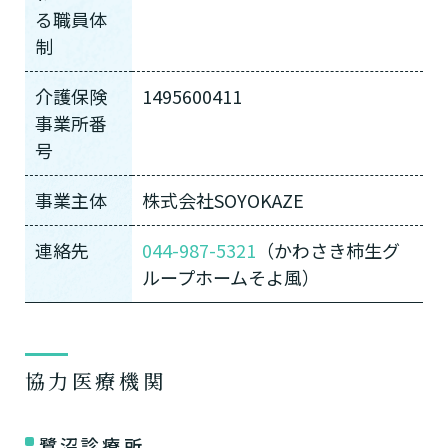
介護スタッフにご自宅に来てもらい
る職員体
日帰りで使いたいですか？
ご自宅で生活しながら介護サービス
要介護認定を受け、要支援１～２、
要支援１～２・要介護１～２です
たいですか？
制
認知症の診断を受けていますか？
一時的に宿泊したいですか？
を使いたいですか？
要介護１～５、
いずれかの判定を受
あなたに適しているのは?
現在、日常生活を送るうえで誰かの
か？
介護施設へ通いたいですか？
または物忘れなど認知症の疑いはあ
老人ホームなどの施設に移り住みた
けていますか？
介護などサポートが必要ですか？
介護保険
1495600411
要介護３～５ですか？
りますか？
いですか？
事業所番
介護保険サービスは20種類以上あり、それぞれ
号
用途やご利用目的が違います。
「どのサービスを使ったらいいのかわからな
事業主体
株式会社SOYOKAZE
い!」という方は、
まずはどんなサービスがあ
なたに適しているのか簡単にチェックしてみま
はい
連絡先
044-987-5321
（かわさき柿生グ
必要
要支援１～２
しょう!
最大4つの質問に答えていただくだけ
はい
自宅で生活しながら
ループホームそよ風）
要介護１～２
で、おすすめの介護保険サービスを紹介しま
日帰りで使いたい
使いたい
通いたい
す。
いいえ or
必要ない
いいえ
非該当(自立)
要介護３～５
施設へ移り住みたい
一時的に宿泊したい
と判定された
診断スタート
来てもらいたい
協力医療機関
鷺沼診療所