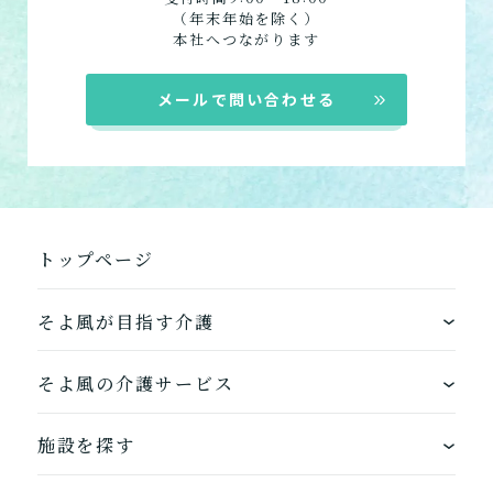
（年末年始を除く）
本社へつながります
介護スタッフにご自宅に来てもらい
日帰りで使いたいですか？
ご自宅で生活しながら介護サービス
メールで問い合わせる
要介護認定を受け、要支援１～２、
要支援１～２・要介護１～２です
たいですか？
認知症の診断を受けていますか？
一時的に宿泊したいですか？
を使いたいですか？
要介護１～５、
いずれかの判定を受
あなたに適しているのは?
現在、日常生活を送るうえで誰かの
か？
介護施設へ通いたいですか？
または物忘れなど認知症の疑いはあ
老人ホームなどの施設に移り住みた
けていますか？
介護などサポートが必要ですか？
要介護３～５ですか？
りますか？
いですか？
介護保険サービスは20種類以上あり、それぞれ
用途やご利用目的が違います。
トップページ
「どのサービスを使ったらいいのかわからな
い!」という方は、
まずはどんなサービスがあ
そよ風が目指す介護
なたに適しているのか簡単にチェックしてみま
はい
必要
要支援１～２
しょう!
最大4つの質問に答えていただくだけ
はい
自宅で生活しながら
ワンストップサービス
要介護１～２
で、おすすめの介護保険サービスを紹介しま
日帰りで使いたい
そよ風の介護サービス
使いたい
通いたい
す。
いいえ or
必要ない
できるを増やす介護サービス
いいえ
非該当(自立)
ホームに入居する
要介護３～５
施設を探す
施設へ移り住みたい
一時的に宿泊したい
と判定された
診断スタート
来てもらいたい
お客様に選ばれるできたてのお食事
自宅から通う