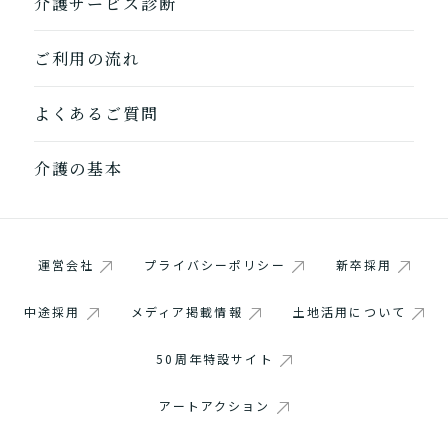
介護サービス診断
ご利用の流れ
よくあるご質問
介護の基本
運営会社
プライバシーポリシー
新卒採用
中途採用
メディア掲載情報
土地活用について
1つ前に戻る
1つ前に戻る
1つ前に戻る
1つ前に戻る
1つ前に戻る
1つ前に戻る
1つ前に戻る
閉じる
介護診断を終了
介護診断を終了
介護診断を終了
介護診断を終了
介護診断を終了
介護診断を終了
介護診断を終了
50周年特設サイト
アートアクション