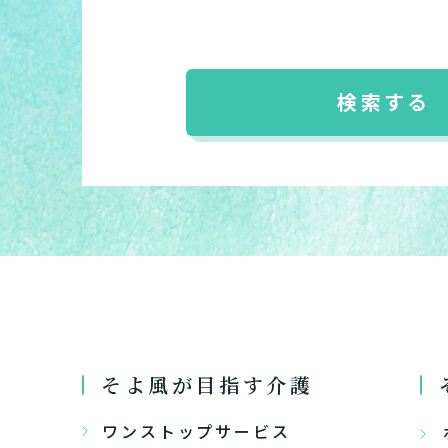
介護スタ
要介護認
要
ご自宅で生
現在、日常生活
い
老人ホ
または
検索する
介護保険
まずはど
最大4つの
要
自宅で生
要
日帰
そよ風が目指す介護
ワンストップサービス