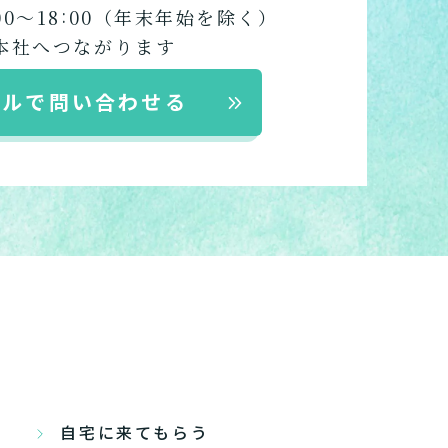
いですか？
:
00〜18
00
（年末年始を除く）
護１～５、
か？
たいですか？
？
本社へつながります
ポートが必要です
か？
ですか？
ますか？
ールで問い合わせる
違います。
、
みましょう!
を紹介します。
い
r
みたい
～５
定された
したい
たい
自宅に来てもらう