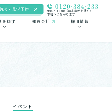
請求・見学予約
9:00〜18:00（年末年始を除く）
本社へつながります
設を探す
運営会社
採用情報
用
ームに入居
自宅に来てもらう
自宅から通う/来てもらう
中途採用（パート含む）
イベント