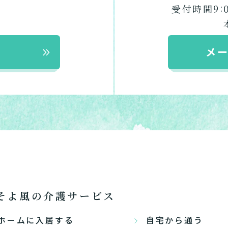
ッフにご自宅に来てもらいた
:
受付時間9
日帰りで使いたいですか？
定を受け、要支援１～２、要介
支援１～２・要介護１～２です
活しながら介護サービスを使い
認知症の診断を受けていますか
を送るうえで誰かの介護などサ
介護施設へ通いたいですか？
一時的に宿泊したいですか？
ずれかの判定を受けています
要介護３～５ですか？
ームなどの施設に移り住みたい
物忘れなど認知症の疑いはあり
メ
か？
サービスは20種類以上あり、それぞれ用途やご利用目的が
「どのサービスを使ったらいいのかわからない!」という方は
んなサービスがあなたに適しているのか簡単にチェックして
質問に答えていただくだけで、おすすめの介護保険サービス
必要
必要な
支援１～２
いいえ o
活しながら
はい
はい
使いたい
施設へ移り住
要介護３
いいえ
介護１～２
非該当(自立)
と判
りで使いたい
一時的に宿泊
診断スタート
通いたい
来てもらい
そよ風の介護サービス
ホームに入居する
自宅から通う