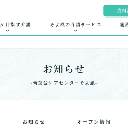
資料
が目指す介護
そよ風の介護サービス
施
お知らせ
ムに入居する
きるを増やす
地図から探す
お客様に選ばれる
自宅から通う
新卒採
ホ
護サービス
できたてのお食事
-青葉台ケアセンターそよ風-
お知らせ
オープン情報