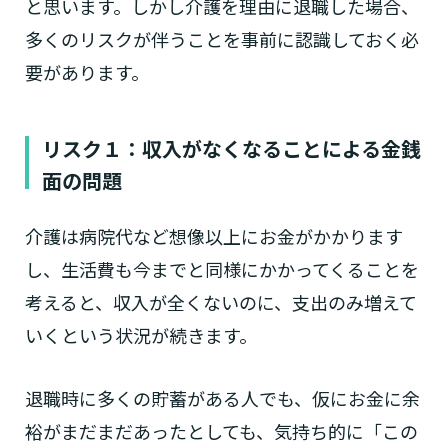
と思います。しかし介護を理由に退職した場合、
多くのリスクが伴うことを事前に認識しておく必
要があります。
リスク１：収入がなくなることによる金銭
面の問題
介護は病院代など想像以上にお金がかかります
介護スタッフにご自宅に来てもらい
日帰りで使いたいですか？
ご自宅で生活しながら介護サービス
要介護認定を受け、要支援１～２、
し、生活費も今までと同様にかかってくることを
要支援１～２・要介護１～２です
たいですか？
認知症の診断を受けていますか？
一時的に宿泊したいですか？
を使いたいですか？
要介護１～５、
いずれかの判定を受
あなたに適しているのは?
現在、日常生活を送るうえで誰かの
考えると、収入が全くないのに、支出のみ増えて
か？
介護施設へ通いたいですか？
または物忘れなど認知症の疑いはあ
老人ホームなどの施設に移り住みた
けていますか？
介護などサポートが必要ですか？
要介護３～５ですか？
いくという状況が続きます。
りますか？
いですか？
介護保険サービスは20種類以上あり、それぞれ
退職時に多くの貯蓄がある人でも、仮にお金に余
用途やご利用目的が違います。
「どのサービスを使ったらいいのかわからな
裕がまだまだあったとしても、気持ち的に「この
い!」という方は、
まずはどんなサービスがあ