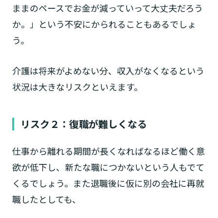
ままのペースでお金が減っていって大丈夫だろう
なたに適しているのか簡単にチェックしてみま
はい
必要
要支援１～２
しょう!
最大4つの質問に答えていただくだけ
か。」という不安にかられることもあるでしょ
はい
自宅で生活しながら
要介護１～２
で、おすすめの介護保険サービスを紹介しま
日帰りで使いたい
使いたい
う。
通いたい
す。
いいえ or
必要ない
いいえ
非該当(自立)
要介護３～５
施設へ移り住みたい
一時的に宿泊したい
と判定された
介護は将来がよめない分、収入がなくなるという
診断スタート
来てもらいたい
状況は大きなリスクといえます。
リスク２：復職が難しくなる
仕事から離れる期間が長くなればなるほど働く意
欲が低下し、新たな職につかないという人もでて
くるでしょう。また退職後に仮に別の会社に再就
職したとしても、