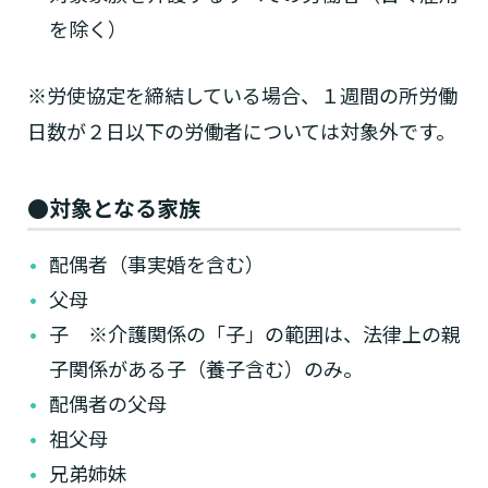
を除く）
※労使協定を締結している場合、１週間の所労働
日数が２日以下の労働者については対象外です。
●対象となる家族
1つ前に戻る
1つ前に戻る
1つ前に戻る
1つ前に戻る
1つ前に戻る
1つ前に戻る
1つ前に戻る
閉じる
介護診断を終了
介護診断を終了
介護診断を終了
介護診断を終了
介護診断を終了
介護診断を終了
介護診断を終了
配偶者（事実婚を含む）
父母
子 ※介護関係の「子」の範囲は、法律上の親
子関係がある子（養子含む）のみ。
配偶者の父母
祖父母
兄弟姉妹