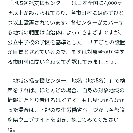
「地域包括支援センター」は日本全国に4,000ヶ
なたに適しているのか簡単にチェックしてみま
はい
必要
要支援１～２
所以上が設けられており、各市町村には必ずひと
しょう!
最大4つの質問に答えていただくだけ
はい
自宅で生活しながら
要介護１～２
で、おすすめの介護保険サービスを紹介しま
日帰りで使いたい
つ以上設置されています。各センターがカバーす
使いたい
通いたい
す。
いいえ or
必要ない
る地域の範囲は自治体によってさまざまですが、
いいえ
非該当(自立)
要介護３～５
施設へ移り住みたい
一時的に宿泊したい
公立中学校の学区を基準としたエリアごとの設置
と判定された
診断スタート
来てもらいたい
が目標とされているので、まずは対象者が居住す
る市町村に問い合わせて確認してみましょう。
「地域包括支援センター 地名（地域名）」で検
索をすれば、ほとんどの場合、自身の対象地域の
情報にたどり着けるはずです。もし見つからなか
った場合は、下記の厚生労働省ページから各都道
府県ウェブサイトを開き、探してみてください
ね。