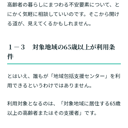
高齢者の暮らしにまつわる不安要素について、と
にかく気軽に相談していいのです。そこから開け
る道が、見えてくるかもしれません。
１－３
対象地域の65歳以上が利用条
件
介護スタッフにご自宅に来てもらい
日帰りで使いたいですか？
ご自宅で生活しながら介護サービス
要介護認定を受け、要支援１～２、
とはいえ、誰もが「地域包括支援センター」を利
要支援１～２・要介護１～２です
たいですか？
認知症の診断を受けていますか？
一時的に宿泊したいですか？
を使いたいですか？
要介護１～５、
いずれかの判定を受
あなたに適しているのは?
現在、日常生活を送るうえで誰かの
用できるというわけではありません。
か？
介護施設へ通いたいですか？
または物忘れなど認知症の疑いはあ
老人ホームなどの施設に移り住みた
けていますか？
介護などサポートが必要ですか？
要介護３～５ですか？
りますか？
いですか？
利用対象となるのは、「対象地域に居住する65歳
介護保険サービスは20種類以上あり、それぞれ
以上の高齢者またはその支援者」です。
用途やご利用目的が違います。
「どのサービスを使ったらいいのかわからな
い!」という方は、
まずはどんなサービスがあ