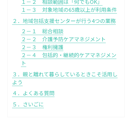
１－２ 相談範囲は「何でもOK」
１－３ 対象地域の65歳以上が利用条件
２．地域包括支援センターが行う4つの業務
２－１ 総合相談
２－２ 介護予防ケアマネジメント
２－３ 権利擁護
２－４ 包括的・継続的ケアマネジメン
ト
３．親と離れて暮らしているときこそ活用し
よう
４．よくある質問
５．さいごに